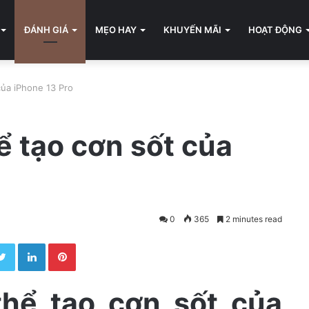
ĐÁNH GIÁ
MẸO HAY
KHUYẾN MÃI
HOẠT ĐỘNG
của iPhone 13 Pro
ể tạo cơn sốt của
0
365
2 minutes read
Twitter
LinkedIn
Pinterest
thể tạo cơn sốt của