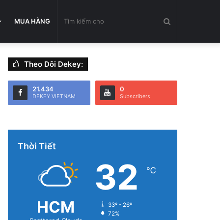
Tìm
MUA HÀNG
Theo Dõi Dekey:
kiếm
21.434
0
DEKEY VIETNAM
Subscribers
cho
Thời Tiết
32
℃
HCM
33º - 26º
72%