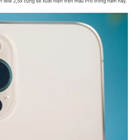
h tele 2,5x cũng sẽ xuất hiện trên mẫu Pro trong năm nay.