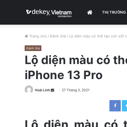
HOME
THỊ TRƯỜNG
Trang chủ
/
Đánh Giá
/
Lộ diện màu có thể tạo cơn sốt 
Đánh Giá
Lộ diện màu có th
iPhone 13 Pro
Hoài Linh
S
27 Tháng 3, 2021
e
Facebook
n
d
a
Lộ diện màu có 
n