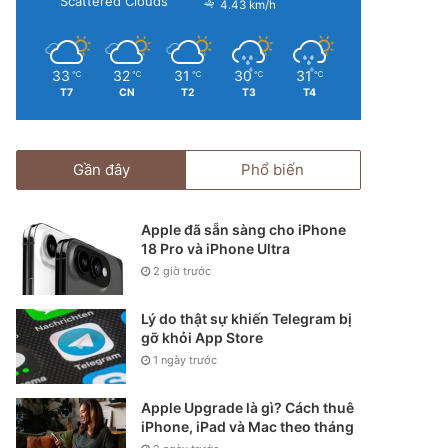
Scattered Clouds
4.43 km/h
33
32
31
30
31
℃
℃
℃
℃
℃
T7
CN
T2
T3
T4
Gần đây
Phổ biến
Apple đã sẵn sàng cho iPhone
18 Pro và iPhone Ultra
2 giờ trước
Lý do thật sự khiến Telegram bị
gỡ khỏi App Store
1 ngày trước
Apple Upgrade là gì? Cách thuê
iPhone, iPad và Mac theo tháng