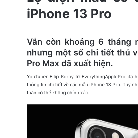
e
iPhone 13 Pro
m
a
i
l
Vẫn còn khoảng 6 tháng n
nhưng một số chi tiết thú 
Pro Max đã xuất hiện.
YouTuber Filip Koroy từ EverythingApplePro đã 
thông tin chi tiết về các mẫu iPhone 13 Pro. Tuy nh
toàn có thể không chính xác.