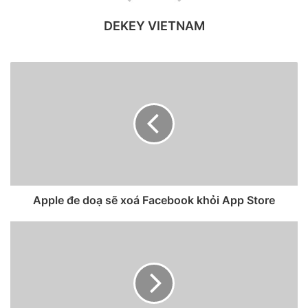
DEKEY VIETNAM
Với ColorOS 12, OPPO đã chọn không làm theo Google với
việc thiết kế kiểu Material You , thay vào đó hãng chọn các
biểu tượng acrylic dạng trong suốt và có hiệu ứng mờ, kèm
theo các biểu tượng tự nhiên hơn. Không chỉ là giao diện
tĩnh, Quantum Animation Engine 3.0 mới được sử dụng để
cung cấp trải nghiệm thị giác về các hoạt cảnh thực tế nhất.
Apple đe doạ sẽ xoá Facebook khỏi App Store