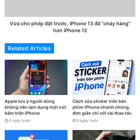
Vừa cho phép đặt trước, iPhone 13 đã "cháy hàng"
hơn iPhone 12
Related Articles
Mục tiêu chính của ColorOS 12 là tăng cường khả năng đa
nhiệm và dễ dùng của hệ thống. Bên cạnh đó, OPPO cũng
công bố lộ trình cập nhật cho các thiết bị được hỗ trợ cập
Apple lưu ý người dùng
Cách xóa sticker trên bàn
nhật lên ColorOS 12 mới nhất, trong đó gồm 52 thiết bị của
không nên lạm dụng một nút
phím iPhone nhanh chóng,
OPPO và của cả OnePlus.
bấm trên iPhone
đơn giản chỉ với vài thao tác
4 ngày trước
6 ngày trước
Lộ trình cụ thể như sau.