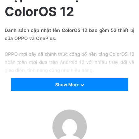
i
ColorOS 12
l
Danh sách cập nhật lên ColorOS 12 bao gồm 52 thiết bị
của OPPO và OnePlus.
OPPO mới đây đã chính thức công bố nền tảng ColorOS 12
hoàn toàn mới dựa trên Android 12 với nhiều thay đổi về
giao diện, tính năng cũng như hiệu năng.
Show More