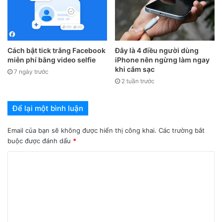
Đầu tháng 10/2021
Find X3 Pro
Find X3 Pro Mars Exploration Edition
Cách bật tick trắng Facebook
Đây là 4 điều người dùng
miễn phí bằng video selfie
iPhone nên ngừng làm ngay
Find X3
khi cắm sạc
7 ngày trước
OnePlus 9 Pro 5G
2 tuần trước
OnePlus 9 5G
Để lại một bình luận
Tháng 11/2021
Email của bạn sẽ không được hiển thị công khai.
Các trường bắt
buộc được đánh dấu
*
Find X2 Pro
Find X2 Pro Lamborghini Edition
Find X2
Find X2 League of Legends S10 Limited Edition
Reno6 Pro+ 5G
Reno6 Pro+ 5G Detective Conan Limited Edition