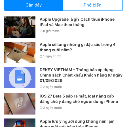
Reno4 Pro 5G
Gần đây
Phổ biến
Reno4 Pro 5G 2020 Summer Custom Edition
Reno4 Pro 5G Artist Limited Edition
Apple Upgrade là gì? Cách thuê iPhone,
iPad và Mac theo tháng
Reno4 5G
8 giờ trước
Reno4 SE 5G
Apple sẽ tung những gì đặc sắc trong 4
Reno3 Pro 5G
tháng cuối năm?
Reno3 Pro 5G Classic Blue Custom Edition
1 ngày trước
Reno3 5G
DEKEY VIETNAM – Thông báo áp dụng
Reno3 vitality version
Chính sách Chiết khấu Khách hàng từ ngày
01/09/2026
K9 Pro 5G
2 ngày trước
K7
iOS 27 Beta 5 sắp ra mắt, loạt nâng cấp
K7x
đáng chú ý đang chờ người dùng iPhone
A93s 5G
2 ngày trước
A92s 5G
Apple lưu ý người dùng không nên lạm
A72 5G
dụng một nút bấm trên iPhone