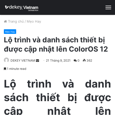
M
Trang chủ
/
Mẹo Hay
Mẹo Hay
Lộ trình và danh sách thiết bị
được cập nhật lên ColorOS 12
DEKEY VIETNAM
S
21 Tháng 9, 2021
0
362
e
1 minute read
n
d
Lộ trình và danh
a
n
sách thiết bị được
e
m
cập nhật lên
a