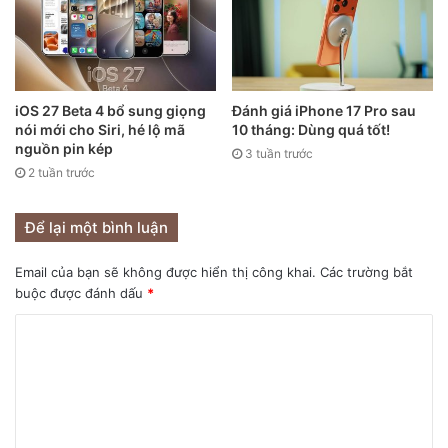
iOS 27 Beta 4 bổ sung giọng
Đánh giá iPhone 17 Pro sau
nói mới cho Siri, hé lộ mã
10 tháng: Dùng quá tốt!
nguồn pin kép
3 tuần trước
2 tuần trước
Để lại một bình luận
Dòng iPhone 13 năm sau sẽ được tích hợp viên pin lớn hơn.
Email của bạn sẽ không được hiển thị công khai.
Các trường bắt
Trong một tin tức liên quan, ông Ming-Chi Kuo gần đây
buộc được đánh dấu
*
cũng cho biết iPhone 13 Pro và iPhone 13 Pro Max sẽ có
màn hình OLED với tốc độ làm mới 120Hz và các “tai thỏ”
nhỏ hơn. Những dự đoán này của ông khiến iFan vô cùng
phấn khích và mong chờ màn xuất hiện của dòng iPhone
mới vào tháng 9 này.