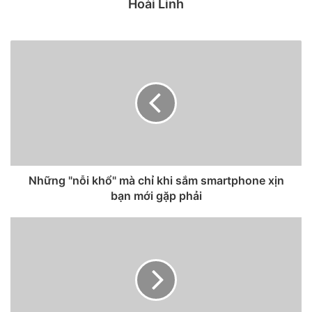
Hoài Linh
Những "nỗi khổ" mà chỉ khi sắm smartphone xịn
iPhone 12 Mini, iPhone 12, iPhone 12 Pro và iPhone 12 Pro
bạn mới gặp phải
Max.
Cụ thể, ông Kuo cho hay, Apple đã thực hiện các biện pháp
tiết kiệm không gian mới trong thiết kế iPhone 13, phù hợp
với pin dung lượng cao hơn. Theo nhà phân tích, Apple đã
nhường chỗ cho pin lớn hơn bên trong thân điện thoại một