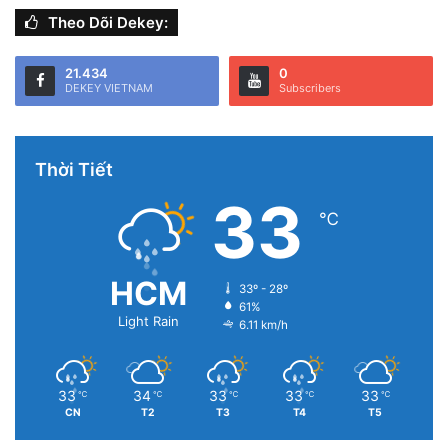
Theo Dõi Dekey:
21.434
0
DEKEY VIETNAM
Subscribers
Thời Tiết
33
℃
HCM
33º - 28º
61%
Light Rain
6.11 km/h
33
34
33
33
33
℃
℃
℃
℃
℃
CN
T2
T3
T4
T5