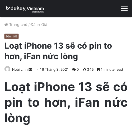
M
Trang chủ
/
Đánh Giá
Đánh Giá
Loạt iPhone 13 sẽ có pin to
hơn, iFan nức lòng
Hoài Linh
S
16 Tháng 3, 2021
0
345
1 minute read
e
Loạt iPhone 13 sẽ có
n
d
pin to hơn, iFan nức
a
n
e
lòng
m
a