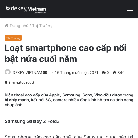
M
Trang chủ
/
Thị Trường
Thị Trường
Loạt smartphone cao cấp nổi
bật nửa cuối năm
DEKEY VIETNAM
S
16 Tháng mười một, 2021
0
340
e
3 minutes read
n
Điện thoại cao cấp của Apple, Samsung, Sony, Vivo đều được trang
d
bị chip mạnh, kết nối 5G, camera nhiều ống kính hỗ trợ đa tính năng
a
chụp ảnh.
n
e
Samsung Galaxy Z Fold3
m
a
Smartphone gập cao cấp nhất của Samsung được bán tại