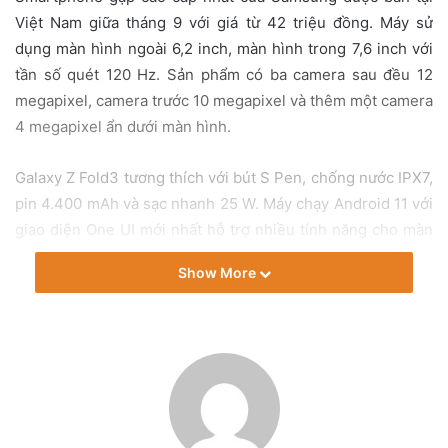
i
Việt Nam giữa tháng 9 với giá từ 42 triệu đồng. Máy sử
l
dụng màn hình ngoài 6,2 inch, màn hình trong 7,6 inch với
tần số quét 120 Hz. Sản phẩm có ba camera sau đều 12
megapixel, camera trước 10 megapixel và thêm một camera
4 megapixel ẩn dưới màn hình.
Galaxy Z Fold3 tương thích với bút S Pen, chống nước IPX7,
pin 4.400 mAh và sạc nhanh 25 W. Máy chạy Android 11 với
giao diện One UI mới nhất hỗ trợ nhiều tính năng cho màn
hình gập.
Show More
iPhone 13 Pro và 13 Pro Max
iPhone 13 Pro và 13 Pro Max được bán chính hãng từ ngày
22/10 với giá khởi điểm lần lượt là 30,99 và 33,99 triệu
đồng. Cả hai không đổi thiết kế so với thế hệ cũ, vẫn sử
dụng màn hình 6,1 inch và 6,7 inch, nhưng tai thỏ nhỏ hơn.