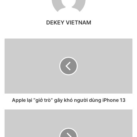
của Brazil có kế hoạch làm điều tương tự đối với iPhone 13.
DEKEY VIETNAM
Apple lại “giở trò” gây khó người dùng iPhone 13
Theo ấn phẩm địa phương TechTudo, khoản phạt 1,9 triệu
USD được ban hành vào tháng 3/2021 là mức tối đa cho
phép theo luật của Brazil. Tiền phạt cũng bị giới hạn ở chỗ
không được áp dụng lại sau 6 tháng kể từ khi ban hành. Sáu