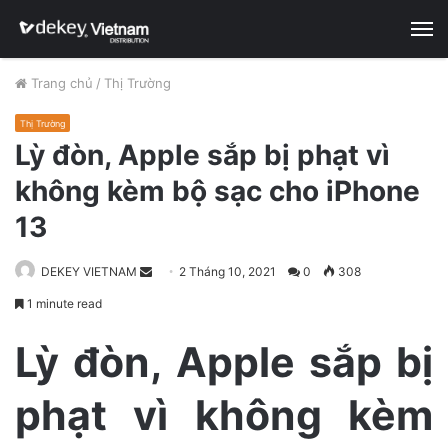
M
Trang chủ
/
Thị Trường
Thị Trường
Lỳ đòn, Apple sắp bị phạt vì
không kèm bộ sạc cho iPhone
13
DEKEY VIETNAM
S
2 Tháng 10, 2021
0
308
e
1 minute read
n
d
Lỳ đòn, Apple sắp bị
a
n
phạt vì không kèm
e
m