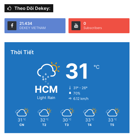
Theo Dõi Dekey:
21.434
0
DEKEY VIETNAM
Subscribers
Thời Tiết
31
℃
HCM
31º - 26º
70%
Light Rain
6.12 km/h
31
32
30
33
33
℃
℃
℃
℃
℃
CN
T2
T3
T4
T5