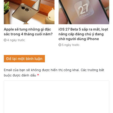
sạc đi kèm, nhưng theo các nhà chức trách Brazil thì điều
này là chưa đủ. Capez nói rằng luật người tiêu dùng địa
phương yêu cầu những thông tin đó phải phô trương và
không được ngụy trang.
Apple sẽ tung những gì đặc
iOS 27 Beta 5 sắp ra mắt, loạt
sắc trong 4 tháng cuối năm?
nâng cấp đáng chú ý đang
chờ người dùng iPhone
4 ngày trước
5 ngày trước
Để lại một bình luận
Email của bạn sẽ không được hiển thị công khai.
Các trường bắt
buộc được đánh dấu
*