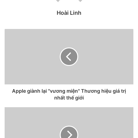
Hoài Linh
Apple giành lại "vương miện" Thương hiệu giá trị
nhất thế giới
Mã ICCID trong mỗi iphone. (Nguồn: FB)
Iphone lock là gì? Vì sao phải