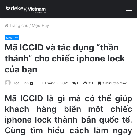
M
Trang chủ
/
Mẹo Hay
Mẹo Hay
Mã ICCID và tác dụng “thần
thánh” cho chiếc iphone lock
của bạn
Hoài Linh
S
1 Tháng 2, 2021
0
310
3 minutes read
e
Mã ICCID là gì mà có thể giúp
n
d
khách hàng biến một chiếc
a
iphone lock thành bản quốc tế.
n
e
Cùng tìm hiểu cách làm ngay
m