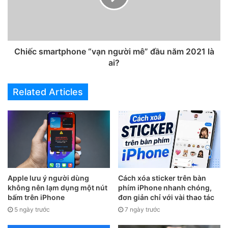
dùng mã ICCID cho iphone
lock?
iPhone lock là iPhone chỉ có thể sử dụng được bởi một nhà
Chiếc smartphone “vạn người mê” đầu năm 2021 là
mạng. Nếu bạn dùng SIM của một nhà mạng khác gắn vào
ai?
iPhone lock thì sẽ không sử dụng được. iPhone lock là cách
nói dùng để phân biệt với iPhone quốc tế – Loại iPhone có
Related Articles
thể tương thích và sử dụng được bởi các loại SIM của các
nhà mạng trên thế giới. VD: Một chiếc iphone 7 lock của
nhà mạng Verizon của Mỹ thì bạn chỉ có thể dùng sim của
nhà mạng này để hoạt động.
Apple lưu ý người dùng
Cách xóa sticker trên bàn
không nên lạm dụng một nút
phím iPhone nhanh chóng,
bấm trên iPhone
đơn giản chỉ với vài thao tác
5 ngày trước
7 ngày trước