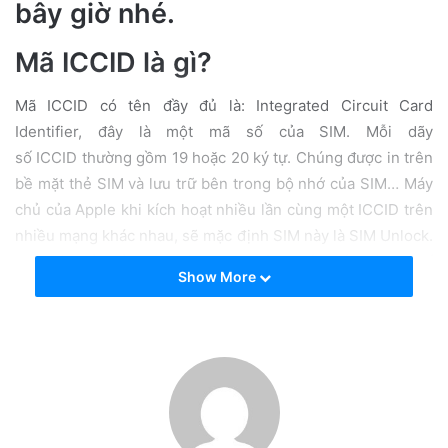
bây giờ nhé.
a
i
Mã ICCID là gì?
l
Mã ICCID có tên đầy đủ là: Integrated Circuit Card
Identifier, đây là một mã số của SIM. Mỗi dãy
số ICCID thường gồm 19 hoặc 20 ký tự. Chúng được in trên
bề mặt thẻ SIM và lưu trữ bên trong bộ nhớ của SIM… Máy
chủ của Apple khi kích hoạt nhiều lần cùng một ICCID trên
nhiều mạng khác nhau, sẽ mặc định SIM này là SIM Unlock.
Hay có thể hiểu một cách đơn giản nhất, nếu có mã số
Show More
ICCID phù hợp để mã hóa một chiếc iphone lock có thể
biến thành bản quốc tế và sử dụng thoải mái như bản quốc
tế.