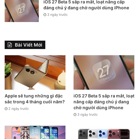
iOS 27 Beta 5 sắp ra mắt, loạt nâng cấp
mình. Nhưng trước mắt đây vẫn là một cách tối ưu nhất cho
đáng chú ý đang chờ người dùng iPhone
những người không đủ chi phí mua một chiếc iphone quốc
3 ngày trước
tế với giá quá đắt đỏ.
Bài Viết Mới
Apple sẽ tung những gì đặc
iOS 27 Beta 5 sắp ra mắt, loạt
sắc trong 4 tháng cuối năm?
nâng cấp đáng chú ý đang
chờ người dùng iPhone
2 ngày trước
Iphone lock là phương án tối ưu nhất về kinh tế cho hội yêu
3 ngày trước
Iphone.
Qua bài viết vừa rồi, ắt hẳn bạn đã biết được
mã ICCID là