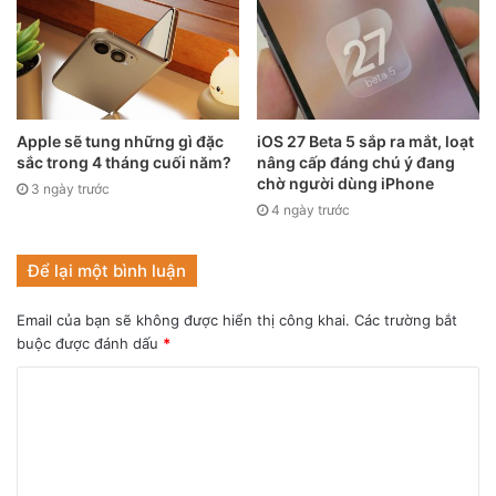
như trên màn hình trong khách sạn hoặc ngân hàng. Chúng
sẽ ngăn, không cho màn hình có thể xem được từ
nhiều góc.
Apple sẽ tung những gì đặc
iOS 27 Beta 5 sắp ra mắt, loạt
sắc trong 4 tháng cuối năm?
nâng cấp đáng chú ý đang
chờ người dùng iPhone
3 ngày trước
4 ngày trước
Để lại một bình luận
Email của bạn sẽ không được hiển thị công khai.
Các trường bắt
buộc được đánh dấu
*
iPhone sẽ có tính năng này trong tương lai gần.
Nói cách khác – chỉ người sử dụng thiết bị đó mới có thể