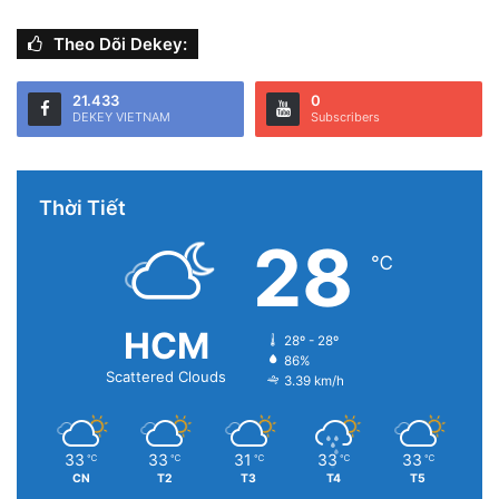
Theo Dõi Dekey:
Tất nhiên, tại thời điểm này, đây chỉ là một ý tưởng của giới
công nghệ. Phía Apple vẫn chưa đưa ra bất cứ xác nhận nào
21.433
0
cho các sản phẩm mới và hiện có. Tuy nhiên, tính năng này
DEKEY VIETNAM
Subscribers
rất “Apple”, có thể ra mắt trong một sự kiện ở tương lai gần.
Thời Tiết
28
℃
HCM
28º - 28º
86%
Scattered Clouds
3.39 km/h
33
33
31
33
33
℃
℃
℃
℃
℃
CN
T2
T3
T4
T5