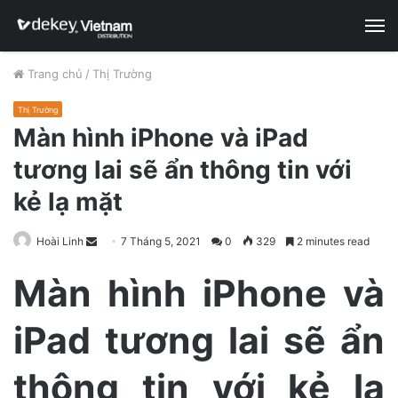
M
Trang chủ
/
Thị Trường
Thị Trường
Màn hình iPhone và iPad
tương lai sẽ ẩn thông tin với
kẻ lạ mặt
Hoài Linh
S
7 Tháng 5, 2021
0
329
2 minutes read
e
Màn hình iPhone và
n
d
iPad tương lai sẽ ẩn
a
n
e
thông tin với kẻ lạ
m