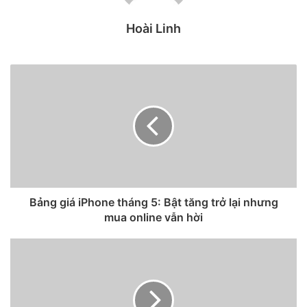
các lĩnh vực khác, ví dụ như bảo mật. Điều này áp dụng cho
cả phần mềm và phần cứng. Apple gần đây đã giới thiệu
Hoài Linh
Tính minh bạch theo dõi ứng dụng – App Tracking
Transparency, khiến các ứng dụng phải được người dùng
cấp quyền trước khi theo dõi. Đồng thời, tính năng này
cũng lấy các hệ thống nhận dạng sinh trắc học như Touch
ID và Face ID làm chủ đạo cho iPhone 5S và iPhone X.
Bảng giá iPhone tháng 5: Bật tăng trở lại nhưng
mua online vẫn hời