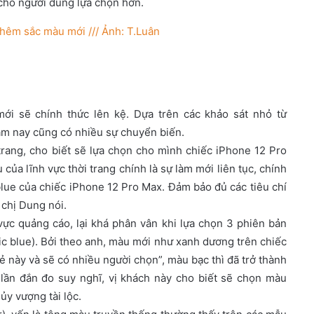
 cho người dùng lựa chọn hơn.
ới sẽ chính thức lên kệ. Dựa trên các khảo sát nhỏ từ
ăm nay cũng có nhiều sự chuyển biến.
trang, cho biết sẽ lựa chọn cho mình chiếc iPhone 12 Pro
ủa lĩnh vực thời trang chính là sự làm mới liên tục, chính
blue của chiếc iPhone 12 Pro Max. Đảm bảo đủ các tiêu chí
 chị Dung nói.
vực quảng cáo, lại khá phân vân khi lựa chọn 3 phiên bản
fic blue). Bởi theo anh, màu mới như xanh dương trên chiếc
ẻ này và sẽ có nhiều người chọn”, màu bạc thì đã trở thành
 lần đắn đo suy nghĩ, vị khách này cho biết sẽ chọn màu
ủy vượng tài lộc.