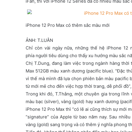
iFan, thì với iPhone 12 Series đã có nhiều màu sắc
e
m
a
iPhone 12 Pro Max có thêm sắc màu mới
i
l
ẢNH: T.LUÂN
Chỉ còn vài ngày nữa, những thế hệ iPhone 12 m
phía người tiêu dùng cho thấy xu hướng màu sắc n
Chị T.Dung, đang làm việc trong ngành hàng thời 
Max 512GB màu xanh dương (pacific blue). “Đặc thù c
vì thế mà mình đã lựa chọn phiên bản màu pacific 
từ mới mẻ cho đến việc hợp thời trang, dễ phối đồ”,
Trong khi đó, T.Thắng, một chuyên gia trong lĩnh 
màu bạc (silver), vàng (gold) hay xanh dương (paci
iPhone 12 Pro Max thì “có lẽ ai cũng thích sự mới m
“signature” của Apple từ bao năm nay. Sau nhiều
vàng (gold) sang trọng và có thêm ý nghĩa phong th