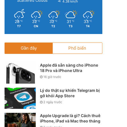
Scattered Clouds
4.38 km/h
28
32
32
31
33
℃
℃
℃
℃
℃
T7
CN
T2
T3
T4
Gần đây
Phổ biến
Apple đã sẵn sàng cho iPhone
18 Pro và iPhone Ultra
16 giờ trước
Lý do thật sự khiến Telegram bị
gỡ khỏi App Store
2 ngày trước
Apple Upgrade là gì? Cách thuê
iPhone, iPad và Mac theo tháng