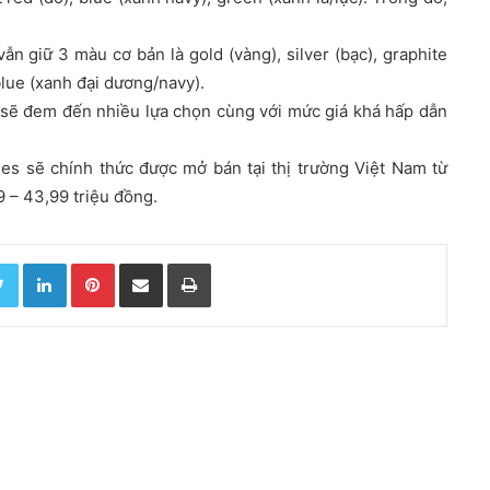
n giữ 3 màu cơ bản là gold (vàng), silver (bạc), graphite
blue (xanh đại dương/navy).
 sẽ đem đến nhiều lựa chọn cùng với mức giá khá hấp dẫn
es sẽ chính thức được mở bán tại thị trường Việt Nam từ
9 – 43,99 triệu đồng.
Twitter
LinkedIn
Pinterest
Chia sẻ qua email
In