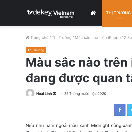
HOME
THỊ TRƯỜNG
Trang chủ
/
Thị Trường
/
Màu sắc nào trên iPhone 12 Se
Thị Trường
Màu sắc nào trên 
đang được quan t
Hoài Linh
S
25 Tháng mười một, 2020
e
Facebook
n
d
a
Nếu như năm ngoái màu xanh Midnight cùng xanh 
n