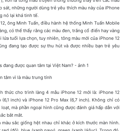
), vốn là tông màu truyền thống thường thấy trên các mẫu
o sát, những người dùng trẻ yêu thích màu này của iPhone
nó lại khá tinh tế.
 12, ông Minh Tuấn, điều hành hệ thống Minh Tuấn Mobile
hàng, có thể thấy rằng các màu đen, trắng cổ điển hay vàng
 lứa tuổi lựa chọn, tuy nhiên, tông màu mới của iPhone 12
cũng đang tạo được sự thu hút và được nhiều bạn trẻ yêu
 tâm vì là màu trung tính
nh thức cho trình làng 4 mẫu iPhone 12 mới là: iPhone 12
o (6,1 inch) và iPhone 12 Pro Max (6,7 inch). Không chỉ có
loạt, mà phần ngoại hình cũng được đánh giá hấp dẫn với
ắc bắt mắt.
à màu sắc giống hệt nhau chỉ khác ở kích thước màn hình.
 red (đỏ), blue (xanh navy), green (xanh lá/lục). Trong đó,