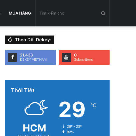
Tìm
MUA HÀNG
Theo Dõi Dekey:
kiếm
21.433
0
DEKEY VIETNAM
Subscribers
cho
Thời Tiết
29
℃
HCM
29º - 28º
82%