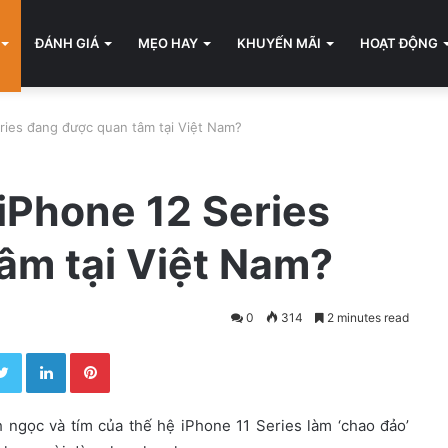
ĐÁNH GIÁ
MẸO HAY
KHUYẾN MÃI
HOẠT ĐỘNG
ries đang được quan tâm tại Việt Nam?
iPhone 12 Series
âm tại Việt Nam?
0
314
2 minutes read
Twitter
LinkedIn
Pinterest
ngọc và tím của thế hệ iPhone 11 Series làm ‘chao đảo’