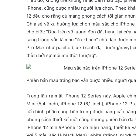
Tiếp đó, không thể không nhắc đến màu bạc (silver
iPhone, cũng được nhiều người lựa chọn. Theo khả
12 đều cho rằng dù mang phong cách tối giản nhưng 
Chia sẻ về xu hướng lựa chọn màu sắc cho iPhone
cho biết: “Dựa trên số lượng đơn đặt hàng tại cửa 
sang trọng vẫn là màu “ăn khách” chủ đạo được mọi
Pro Max như pacific blue (xanh đại dương/navy) 
thích bởi sự mới mẻ thời thượng”.
Phiên bản màu trắng bạc vẫn được nhiều người quan
Trong lần ra mắt iPhone 12 Series này, Apple chí
Mini (5,4 inch), iPhone 12 (6,1 inch), iPhone 12 Pr
cấu hình phần cứng bên trong được nâng cấp hàng 
phong cách thiết kế mới cùng những phiên bản đa s
iPhone 12 mini/iPhone 12 có hiệu năng, thiết kế v
Với 5 màu sắc là black (đen), white (trắng), product