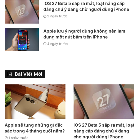
iOS 27 Beta 5 sắp ra mắt, loạt nâng cấp
đáng chú ý đang chờ người dùng iPhone
2 ngày trước
Apple lưu ý người dùng không nên lạm
dụng một nút bấm trên iPhone
4 ngày trước
Bài Viết Mới
Kết quả bài test hiệu năng với phần mềm GeekBench 5 trên
Apple sẽ tung những gì đặc
iOS 27 Beta 5 sắp ra mắt, loạt
iPhone 12 Pro Max.
sắc trong 4 tháng cuối năm?
nâng cấp đáng chú ý đang
GeekBench 5: 1.605 điểm đơn nhân và 4.156 điểm đa
chờ người dùng iPhone
1 ngày trước