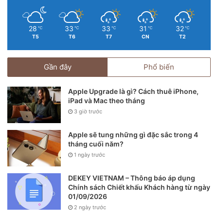
28
33
33
31
32
℃
℃
℃
℃
℃
T5
T6
T7
CN
T2
Gần đây
Phổ biến
Apple Upgrade là gì? Cách thuê iPhone,
iPad và Mac theo tháng
3 giờ trước
Kết quả bài test hiệu năng với phần mềm Antutu
Apple sẽ tung những gì đặc sắc trong 4
tháng cuối năm?
BenchMark trên iPhone 12 Pro Max.
1 ngày trước
Antutu BechMark: 701.675 điểm.
DEKEY VIETNAM – Thông báo áp dụng
Chính sách Chiết khấu Khách hàng từ ngày
01/09/2026
2 ngày trước