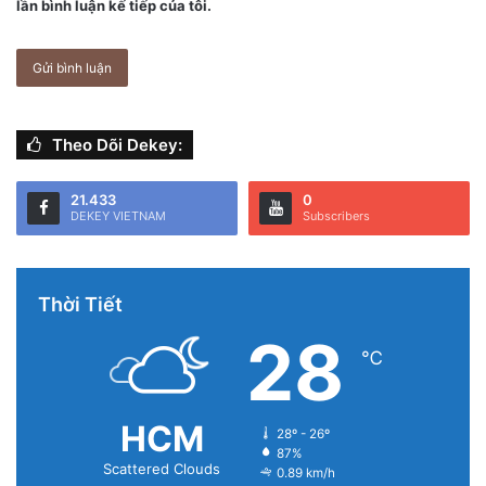
lần bình luận kế tiếp của tôi.
Theo Dõi Dekey:
21.433
0
DEKEY VIETNAM
Subscribers
Thời Tiết
28
℃
HCM
28º - 26º
87%
Scattered Clouds
0.89 km/h