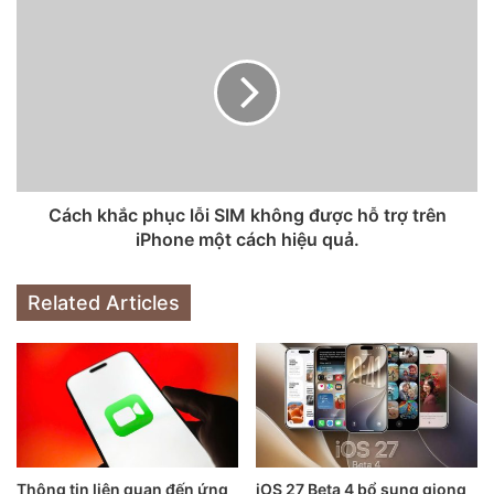
Màn hình: Kích thước 6.7 inch, tấm nền Super Retina
XDR OLED.
CPU: Apple A14 Bionic.
RAM: 6 GB.
Bộ nhớ trong: 256 GB.
GPU: Apple GPU 4 nhân.
Hệ điều hành: iOS 15.2.
Cách khắc phục lỗi SIM không được hỗ trợ trên
Tình trạng pin: 100%
iPhone một cách hiệu quả.
Related Articles
Thông tin liên quan đến ứng
iOS 27 Beta 4 bổ sung giọng