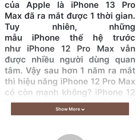
của Apple là iPhone 13 Pro
n
e
Max đã ra mắt được 1 thời gian.
m
Tuy nhiên, những
a
mẫu iPhone thế hệ trước
i
l
như iPhone 12 Pro Max vẫn
được nhiều người dùng quan
tâm. Vậy sau hơn 1 năm ra mắt
thì hiệu năng iPhone 12 Pro Max
có còn mạnh không? iPhone 12
Pro Max camera chụp ảnh thế
Show More
nào? iPhone 12 Pro Max pin
dùng có lâu không? Hãy cùng
mình đánh giá iPhone 12 Pro