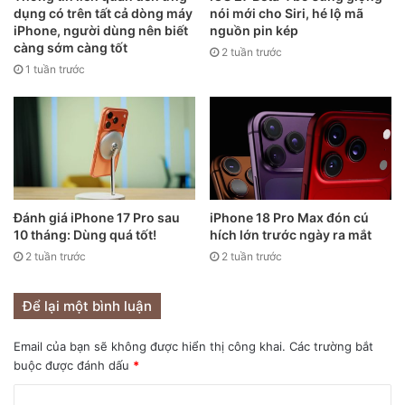
dụng có trên tất cả dòng máy
nói mới cho Siri, hé lộ mã
iPhone, người dùng nên biết
nguồn pin kép
iPhone 12 Pro Max cấu hình vẫn còn rất mạnh với con chip
càng sớm càng tốt
2 tuần trước
Apple A14.
1 tuần trước
Theo trải nghiệm của mình, con chip Apple A14 trên
iPhone 12 Pro Max vẫn còn rất mạnh mẽ ở thời điểm hiện
tại. Chiếc máy này hoàn toàn có thể cân tốt hầu hết mọi
nhu cầu sử dụng hằng ngày của các bạn cũng như việc chơi
game. Để các bạn có thể hiểu rõ hơn về sức mạnh của
iPhone 12 Pro Max, cùng mình đi vào phần chấm điểm hiệu
Đánh giá iPhone 17 Pro sau
iPhone 18 Pro Max đón cú
năng của chiếc máy nhé!
10 tháng: Dùng quá tốt!
hích lớn trước ngày ra mắt
2 tuần trước
2 tuần trước
Chấm điểm hiệu năng iPhone 12 Pro Max
Để lại một bình luận
Ở phần này, mình sẽ kiểm tra hiệu năng của iPhone 12 Pro
Max bằng các phần mềm quen thuộc như GeekBench 5,
Email của bạn sẽ không được hiển thị công khai.
Các trường bắt
3DMark và Antutu Benchmark. Điều kiện để mình chấm
buộc được đánh dấu
*
điểm như sau: