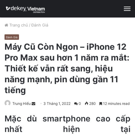
M
Trang chủ
/
Đánh Giá
Đánh Giá
Máy Cũ Còn Ngon – iPhone 12
Pro Max sau hơn 1 năm ra mắt:
Thiết kế vẫn rất sang, hiệu
năng mạnh, pin dùng gần 11
tiếng
Trung Hiếu
S
3 Tháng 1, 2022
0
280
12 minutes read
e
Mặc dù smartphone cao cấp
n
d
nhất hiện tại
a