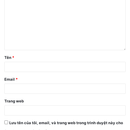
Pin của máy phải từ 90 – 100%.
Không vừa sạc pin vừa chấm điểm.
Chấm 3 lần liên tục và lấy kết quả trung bình sau 3 lần
chấm.
Đầu tiên là kết quả từ Antutu BenchMark và GeekBench 5
mà mình có được sau khi thực hiện bài kiểm tra với iPhone
Tên
*
12 Pro Max, cụ thể như sau:
Email
*
Trang web
Lưu tên của tôi, email, và trang web trong trình duyệt này cho