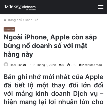
M
Trang chủ
/
Đánh Giá
Đánh Giá
Ngoài iPhone, Apple còn sắp
bùng nổ doanh số với mặt
hàng này
Hoài Linh
S
21 Tháng 8, 2020
0
330
2 minutes read
e
Bản ghi nhớ mới nhất của Apple
n
d
đã tiết lộ một thay đổi lớn đối
a
với mảng kinh doanh Dịch vụ –
n
e
hiện mang lại lợi nhuận lớn cho
m