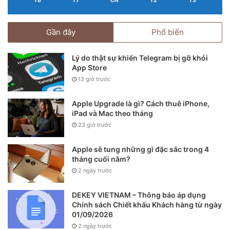
T6
T7
CN
T2
T3
Gần đây
Phổ biến
Lý do thật sự khiến Telegram bị gỡ khỏi
App Store
13 giờ trước
Apple Upgrade là gì? Cách thuê iPhone,
iPad và Mac theo tháng
23 giờ trước
Apple sẽ tung những gì đặc sắc trong 4
tháng cuối năm?
2 ngày trước
DEKEY VIETNAM – Thông báo áp dụng
Chính sách Chiết khấu Khách hàng từ ngày
01/09/2026
2 ngày trước