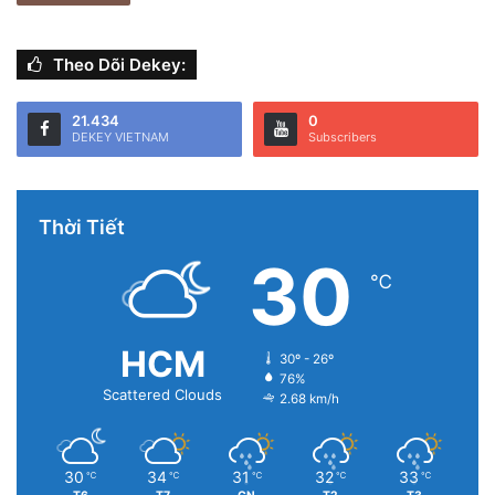
Theo Dõi Dekey:
21.434
0
DEKEY VIETNAM
Subscribers
Thời Tiết
30
℃
HCM
30º - 26º
76%
Scattered Clouds
2.68 km/h
30
34
31
32
33
℃
℃
℃
℃
℃