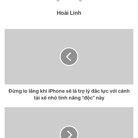
Hoài Linh
Đừng lo lắng khi iPhone sẽ là trợ lý đắc lực với cánh
CEO Apple – Tim Cook.
tài xế nhờ tính năng "độc" này
Mặt khác, ưu đãi này chỉ áp dụng cho những khách hàng
đồng ý thanh toán toàn bộ dịch vụ thay vì thanh toán hàng
tháng hoặc những khách hàng trả góp qua thẻ tín dụng
Apple Card. Giá bảo hành iPhone là khoảng 200 USD