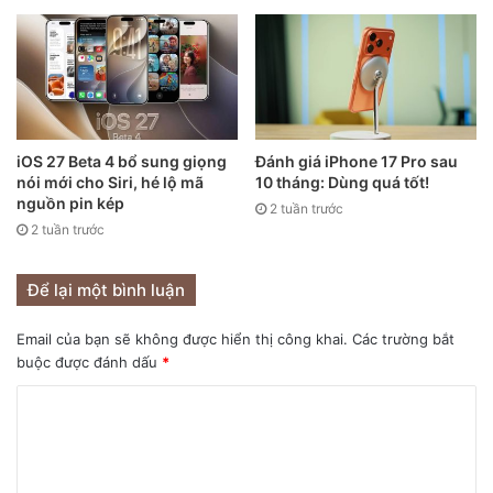
iOS 27 Beta 4 bổ sung giọng
Đánh giá iPhone 17 Pro sau
nói mới cho Siri, hé lộ mã
10 tháng: Dùng quá tốt!
nguồn pin kép
2 tuần trước
2 tuần trước
Apple Care+ là dịch vụ bảo hành của Apple với các thiết bị
iOS.
Để lại một bình luận
Email của bạn sẽ không được hiển thị công khai.
Các trường bắt
AppleCare + là một phần của bộ phận Dịch vụ của Apple.
buộc được đánh dấu
*
Công ty đã đặt mục tiêu đạt doanh thu 50 tỷ USD cho bộ
phận này vào năm tài chính 2020 và sau ba quý, doanh thu
Dịch vụ năm 2020 của Apple đã đạt 39,2 tỷ USD. Mục tiêu
này chắc chắn nằm trong tầm ngắm.