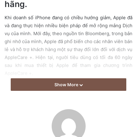
hãng.
a
i
Khi doanh số iPhone đang có chiều hướng giảm, Apple đã
l
và đang thực hiện nhiều biện pháp để mở rộng mảng Dịch
vụ của mình. Mới đây, theo nguồn tin Bloomberg, trong bản
ghi nhớ của mình, Apple đã phổ biến cho các nhân viên bán
lẻ và hỗ trợ khách hàng một sự thay đổi lớn đối với dịch vụ
AppleCare +. Hiện tại, người tiêu dùng có tối đa 60 ngày
sau khi mua thiết bị Apple để tham gia chương trình
AppleCare +.
Show More
Tuy nhiên, bản ghi nhớ nói rằng Apple sẽ kéo dài thời hạn
đó lên một năm tại Mỹ và Canada. Trong bản ghi nhớ, Apple
nhấn mạnh: “Điều này mang lại cho khách hàng một cơ hội
để bảo vệ thiết bị của họ và có quyền truy cập vào tất cả
các tiện ích của AppleCare +.”