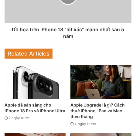
người đang hưởng mức lương tối thiểu trong nước, họ cần
86 ngày làm việc để mua được một chiếc iPhone mới.
Tuy nhiên, Brazil không phải là quốc gia mà iPhone 13 yêu
Đồ họa trên iPhone 13 “lột xác” mạnh nhất sau 5
cầu nhiều ngày làm việc nhất để mua khi mà ở Philippines,
năm
mọi người cần làm việc 97 ngày, nghĩa là ba tháng với mức
lương tối thiểu để đủ tiền mua cùng mô hình, vốn có giá
Related Articles
1.025 USD (23,34 triệu đồng).
Apple đã sẵn sàng cho
Apple Upgrade là gì? Cách
iPhone 18 Pro và iPhone Ultra
thuê iPhone, iPad và Mac
theo tháng
2 ngày trước
4 ngày trước