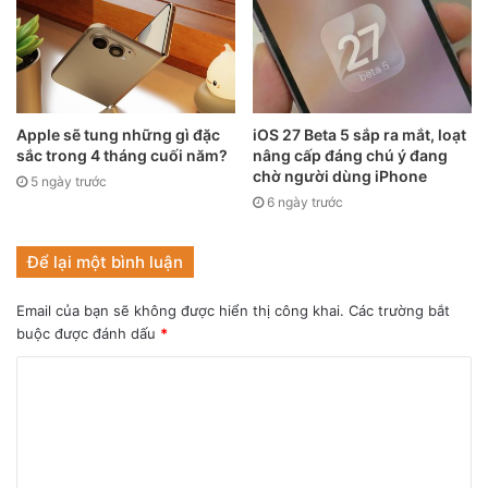
Apple sẽ tung những gì đặc
iOS 27 Beta 5 sắp ra mắt, loạt
sắc trong 4 tháng cuối năm?
nâng cấp đáng chú ý đang
chờ người dùng iPhone
5 ngày trước
6 ngày trước
Để lại một bình luận
Email của bạn sẽ không được hiển thị công khai.
Các trường bắt
buộc được đánh dấu
*
Ở Hồng Kông, iPhone 13 128 GB có giá rẻ nhất là 874 USD
(19,9 triệu đồng), và ngay cả những người làm việc với mức
lương tối thiểu ở đó cũng có thể mua được nó với 7 ngày