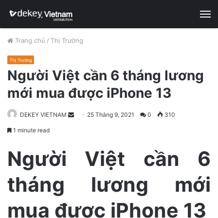
M
Trang chủ
/
Thị Trường
Thị Trường
Người Việt cần 6 tháng lương
mới mua được iPhone 13
DEKEY VIETNAM
S
25 Tháng 9, 2021
0
310
e
1 minute read
n
d
Người Việt cần 6
a
n
tháng lương mới
e
m
mua được iPhone 13
a