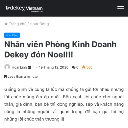
M
Trang chủ
/
Hoạt Động
Hoạt Động
Nhân viên Phòng Kinh Doanh
Dekey đón Noel!!!
Hoài Linh
S
19 Tháng 12, 2020
0
560
e
Less than a minute
n
d
Giáng Sinh về cũng là lúc mà chúng ta gửi tới nhau những
a
lời chúc mừng ấm áp nhất. Bên cạnh lời chúc cho người
n
thân, gia đình, bạn bè thì đồng nghiệp, sếp và khách hàng
e
cũng là những người rất quan trọng để bạn gửi tới họ
m
những lời chúc thân thương.!!!
a