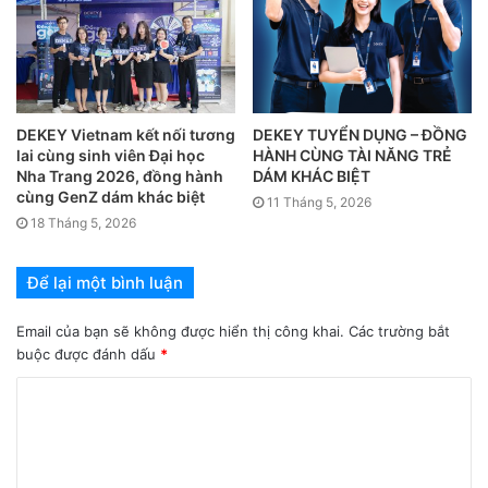
Nhân dịp Giáng Sinh và năm mới sắp đến, chúc bạn và gia
đình luôn được mạnh khỏe, may mắn và bình an. Chúc
DEKEY Vietnam kết nối tương
DEKEY TUYỂN DỤNG – ĐỒNG
riêng bạn mùa Noel này sẽ sớm có gấu để không còn thấy
lai cùng sinh viên Đại học
HÀNH CÙNG TÀI NĂNG TRẺ
lạnh nữa nhé. Merry Christmas!
Nha Trang 2026, đồng hành
DÁM KHÁC BIỆT
cùng GenZ dám khác biệt
11 Tháng 5, 2026
18 Tháng 5, 2026
Để lại một bình luận
Email của bạn sẽ không được hiển thị công khai.
Các trường bắt
buộc được đánh dấu
*