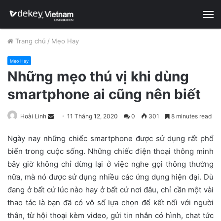
M
Trang chủ
/
Mẹo Hay
Mẹo Hay
Những mẹo thú vị khi dùng
smartphone ai cũng nên biết
Hoài Linh
S
11 Tháng 12, 2020
0
301
8 minutes read
e
Ngày nay những chiếc smartphone được sử dụng rất phổ
n
biến trong cuộc sống. Những chiếc điện thoại thông minh
d
bây giờ không chỉ dừng lại ở việc nghe gọi thông thường
a
n
nữa, mà nó được sử dụng nhiều các ứng dụng hiện đại. Dù
e
đang ở bất cứ lúc nào hay ở bất cứ nơi đâu, chỉ cần một vài
m
thao tác là bạn đã có vô số lựa chọn để kết nối với người
a
thân, từ hội thoại kèm video, gửi tin nhắn có hình, chat tức