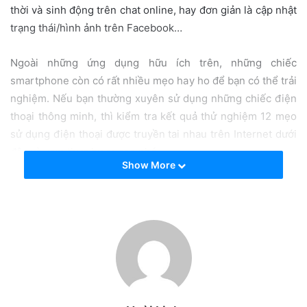
i
thời và sinh động trên chat online, hay đơn giản là cập nhật
l
trạng thái/hình ảnh trên Facebook…
Ngoài những ứng dụng hữu ích trên, những chiếc
smartphone còn có rất nhiều mẹo hay ho để bạn có thể trải
nghiệm. Nếu bạn thường xuyên sử dụng những chiếc điện
thoại thông minh, thì kiểm tra kết quả thử nghiệm 12 mẹo
sử dụng điện thoại được truyền tai nhau trên Internet dưới
đây và xem thực hư ra sao nhé.
Show More
1. Dùng giấy bạc bọc ngón tay
để làm nút cảm ứng