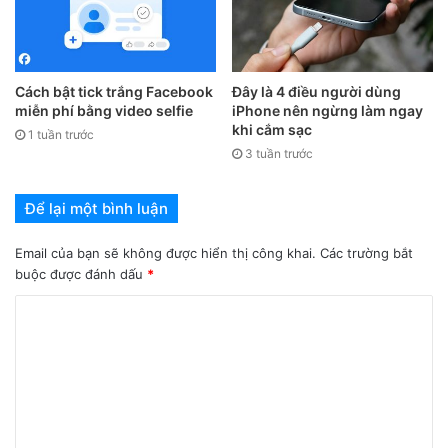
Cách bật tick trắng Facebook
Đây là 4 điều người dùng
miễn phí bằng video selfie
iPhone nên ngừng làm ngay
khi cắm sạc
1 tuần trước
Cầm điện thoại xem phim hay lướt web cả giờ đồng hồ
3 tuần trước
khiến tay bạn nhức, mỏi. Vậy tại sao bạn lại không tự làm
cho mình một chiếc giá đỡ điện thoại nhỉ? Kẹp giấy cũng có
Để lại một bình luận
thể biến thành một chiếc giá đỡ điện thoại vừa hiệu quả và
lại tiết kiệm đấy.
Email của bạn sẽ không được hiển thị công khai.
Các trường bắt
buộc được đánh dấu
*
3. Dùng pin để thay thế chiếc
bút cảm ứng