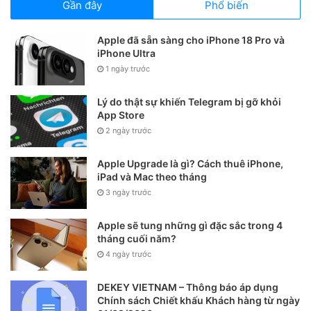
Gần đây
Phổ biến
Apple đã sẵn sàng cho iPhone 18 Pro và
iPhone Ultra
Với những chiếc smartphone sử dụng lâu ngày sẽ rất dễ
1 ngày trước
bám bụi bẩn xung quanh chân sạc hoặc dây cắm tai nghe,
Lý do thật sự khiến Telegram bị gỡ khỏi
loa… Vì thế, muốn làm sạch hết bụi bẩn một cách dễ dàng
App Store
mà không làm tác động đến bên trong máy, bạn có thể
2 ngày trước
dùng tăm để thay thế trong trường hợp không có bơm kim
tiêm.
Apple Upgrade là gì? Cách thuê iPhone,
iPad và Mac theo tháng
5. Sơ cứu điện thoại khi bị rơi
3 ngày trước
vào nước
Apple sẽ tung những gì đặc sắc trong 4
tháng cuối năm?
4 ngày trước
DEKEY VIETNAM – Thông báo áp dụng
Chính sách Chiết khấu Khách hàng từ ngày