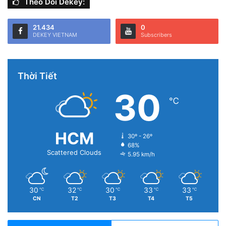
Theo Dõi Dekey:
21.434
0
DEKEY VIETNAM
Subscribers
Thời Tiết
30
℃
HCM
30º - 26º
68%
Scattered Clouds
5.95 km/h
30
32
30
33
33
℃
℃
℃
℃
℃
CN
T2
T3
T4
T5