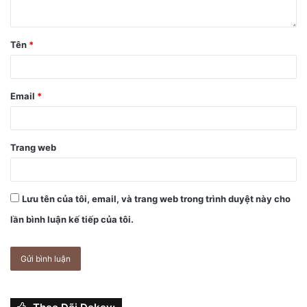
không quan tâm đến sản phẩm này.
Tên
*
Email
*
Trang web
Lưu tên của tôi, email, và trang web trong trình duyệt này cho
lần bình luận kế tiếp của tôi.
Ảnh concept iPhone 13.
Năm ngoái, với dòng iPhone 12, Apple đã loại bỏ cục sạc
khỏi hộp, do đó người dùng sẽ phải mua cục sạc rời. Đại
dịch đã giúp thúc đẩy sự quan tâm của người dùng đến