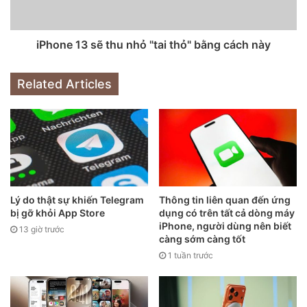
Tính năng mới tiếp theo là cho phép Apple Watch mở khóa
mở khóa iPhone đạt tỷ lệ yêu thích 23%, tiếp theo là 14%
iPhone 13 sẽ thu nhỏ "tai thỏ" bằng cách này
cho tính năng chọn dữ liệu nguồn cung ứng cộng đồng của
Apple Maps – cho phép người dùng Maps báo cáo tai nạn,
tình hình giao thông,…
Related Articles
Lý do thật sự khiến Telegram
Thông tin liên quan đến ứng
bị gỡ khỏi App Store
dụng có trên tất cả dòng máy
iPhone, người dùng nên biết
13 giờ trước
càng sớm càng tốt
1 tuần trước