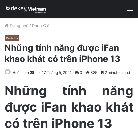
M
Trang chủ
/
Đánh Giá
Đánh Giá
Những tính năng được iFan
khao khát có trên iPhone 13
Hoài Linh
S
17 Tháng 5, 2021
0
385
2 minutes read
e
Những tính năng
n
d
được iFan khao khát
a
n
e
có trên iPhone 13
m
a