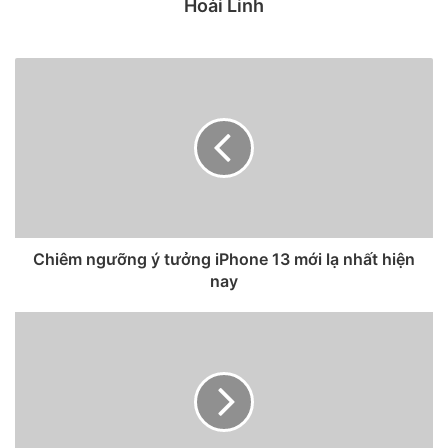
Hoài Linh
Khảo sát về những tính năng người dùng mong muốn có
trên iPhone 13.
Tương tự, người dùng iPhone và iPad được yêu cầu chọn
Chiêm ngưỡng ý tưởng iPhone 13 mới lạ nhất hiện
nay
tính năng yêu thích trong bản cập nhật iOS 14.5 được phát
hành gần đây. Tính năng Minh bạch theo dõi ứng dụng
(ATT) cho phép người dùng cho phép hoặc chặn theo dõi
bởi các ứng dụng của bên thứ ba cho mục đích quảng cáo.
36% người phản hồi cho hay đây là tính năng tốt nhất của
bản cập nhật.