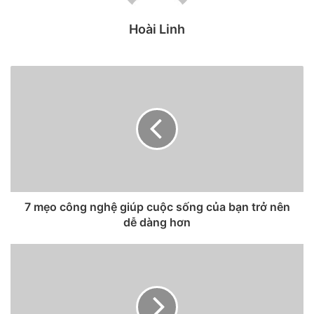
Hoài Linh
Hiện tại, iPhone 12 và iPhone 12 Pro đã được bán tại một số
thị trường trọng điểm, bao gồm Trung Quốc và Mỹ. Đây là
những thiết bị cầm tay hỗ trợ 5G đầu tiên của Apple và các
nhà phân tích đang mong đợi chúng sẽ khởi động một làn
sóng nâng cấp. Cả hai mẫu đều có màn hình 6,1 inch, trong
khi hai mẫu còn lại vẫn chưa được phát hành.
Tuy nhiên, báo cáo từ MyDrivers cho thấy một số người
mua sớm sản phẩm của Apple tại Trung Quốc đã lên các
nền tảng mạng xã hội Weibo và Tieba để đăng hình ảnh về
7 mẹo công nghệ giúp cuộc sống của bạn trở nên
những vết thương do iPhone 12 gây ra. Có vẻ như các góc
dễ dàng hơn
cạnh của các mô hình này thực sự sắc và cứng khiến chúng
cắt vào tay người dùng. Một số người dùng đầu tiên cũng
cho rằng điện thoại hơi khó cầm nắm vì các mặt phẳng của
chúng.