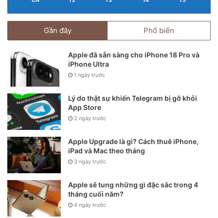
CN
T2
T3
T4
T5
Gần đây
Phổ biến
Apple đã sẵn sàng cho iPhone 18 Pro và
iPhone Ultra
1 ngày trước
Lý do thật sự khiến Telegram bị gỡ khỏi
App Store
2 ngày trước
Apple Upgrade là gì? Cách thuê iPhone,
iPad và Mac theo tháng
3 ngày trước
Apple sẽ tung những gì đặc sắc trong 4
tháng cuối năm?
4 ngày trước