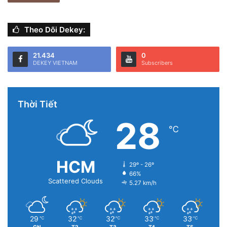
Theo Dõi Dekey:
21.434
0
DEKEY VIETNAM
Subscribers
Thời Tiết
28
℃
HCM
29º - 26º
66%
Scattered Clouds
5.27 km/h
29
32
32
33
33
℃
℃
℃
℃
℃