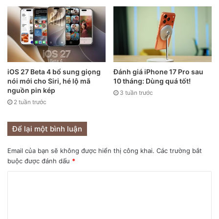
iOS 27 Beta 4 bổ sung giọng
Đánh giá iPhone 17 Pro sau
Một số người dùng nói rằng họ giữ điện thoại mới của mình
nói mới cho Siri, hé lộ mã
10 tháng: Dùng quá tốt!
quá chặt để tránh bị tuột khỏi tay và điều này có thể đã dẫn
nguồn pin kép
3 tuần trước
đến các vết cắt. Hiện tại vẫn chưa biết liệu người dùng ở
2 tuần trước
các quốc gia khác cũng có khiếu nại tương tự hay không.
Để lại một bình luận
Email của bạn sẽ không được hiển thị công khai.
Các trường bắt
buộc được đánh dấu
*