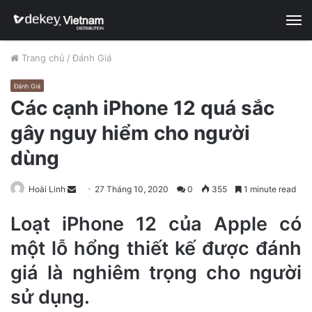
M
Trang chủ
/
Đánh Giá
Đánh Giá
Các cạnh iPhone 12 quá sắc
gây nguy hiểm cho người
dùng
Hoài Linh
S
27 Tháng 10, 2020
0
355
1 minute read
e
Loạt iPhone 12 của Apple có
n
d
một lỗ hổng thiết kế được đánh
a
giá là nghiêm trọng cho người
n
e
sử dụng.
m