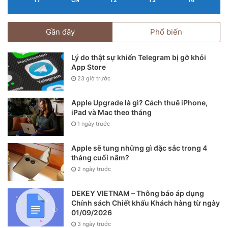
T7
CN
T2
T3
T4
Gần đây
Phổ biến
Lý do thật sự khiến Telegram bị gỡ khỏi
App Store
23 giờ trước
Apple Upgrade là gì? Cách thuê iPhone,
iPad và Mac theo tháng
1 ngày trước
Apple sẽ tung những gì đặc sắc trong 4
tháng cuối năm?
2 ngày trước
DEKEY VIETNAM – Thông báo áp dụng
Chính sách Chiết khấu Khách hàng từ ngày
01/09/2026
3 ngày trước