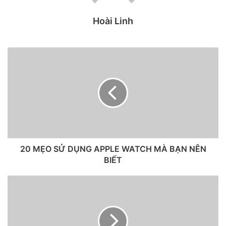
Hoài Linh
Tốc độ trung bình mạng 5G của VinaPhone tại Phố đi bộ
20 MẸO SỬ DỤNG APPLE WATCH MÀ BẠN NÊN
Nguyễn Huệ
BIẾT
ẢNH: T.L
Ghi nhận kết nối 5G của VinaPhone tại khu vực Phố đi bộ
Nguyễn Huệ cho thấy diễn ra khá ổn định, tốc độ có lúc đạt
khoảng trên 600 Mbps. Thời gian tải về một ứng dụng có