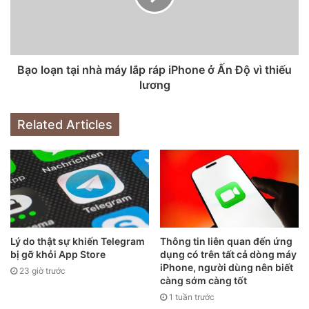
dung lượng hơn 1 GB chỉ mất gần 50 giây. Đặc biệt, nếu
xem video với chất lượng hình ảnh 4K trực tuyến không xảy
ra tình trạng bị ngắt hoặc chậm.
Được biết, 5G là viết tắt của Fifth Generation (Thế hệ thứ
Bạo loạn tại nhà máy lắp ráp iPhone ở Ấn Độ vì thiếu
năm), tên của tiêu chuẩn tiếp theo trong giao tiếp di động
lương
sau tiêu chuẩn LTE (4G) hiện tại, nối tiếp UMTS (3G) và
GSM (2G). Băng thông của mạng 5G cũng cho phép số
Related Articles
lượng thiết bị cùng kết nối nhiều gấp 100 lần so với mạng
4G. Đây là điều kiện quan trọng để triển khai các ứng dụng
IoT (Internet vạn vật) trong tương lai như thành phố thông
minh, công nghiệp ô tô….
Lý do thật sự khiến Telegram
Thông tin liên quan đến ứng
bị gỡ khỏi App Store
dụng có trên tất cả dòng máy
iPhone, người dùng nên biết
23 giờ trước
càng sớm càng tốt
1 tuần trước