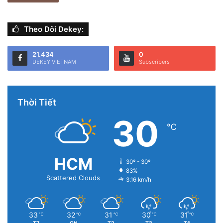
Theo Dõi Dekey:
21.434
0
DEKEY VIETNAM
Subscribers
Thời Tiết
30
℃
HCM
30º - 30º
83%
Scattered Clouds
3.16 km/h
33
32
31
30
31
℃
℃
℃
℃
℃