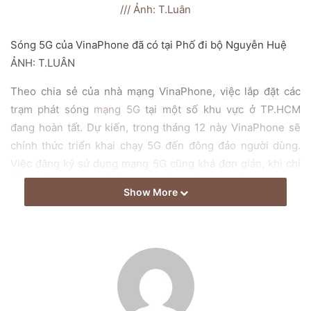
a
i
Sóng 5G của VinaPhone đã có tại Phố đi bộ Nguyễn Huệ
l
ẢNH: T.LUÂN
Theo chia sẻ của nhà mạng VinaPhone, việc lắp đặt các
trạm phát sóng
mạng 5G
tại một số khu vực ở TP.HCM
đang hoàn tất. Dự kiến, trong tháng 12 này VinaPhone sẽ
chính thức triển khai chạy 5G đến đông đảo người dùng.
Việc đăng ký sử dụng mạng 5G cũng khá đơn giản, khi chỉ
cần nhắn tin đăng ký và không cần phải thay đổi SIM.
Show More
“Hiện tại một số dòng smartphone cao cấp hỗ trợ kết nối
5G như Nokia, Oppo, Xiaomi, Asus đã có thể sử dụng mạng
5G tại Việt Nam. Trong khi đó, các dòng máy như Samsung
hoặc iPhone 12 cần phải chờ thêm một thời gian”, đại diện
của VinaPhone chia sẻ.