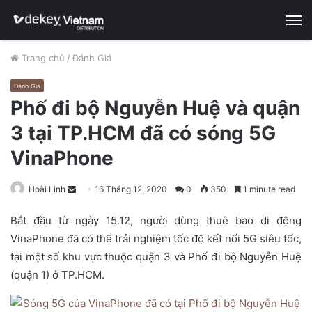
M
Trang chủ
/
Đánh Giá
Đánh Giá
Phố đi bộ Nguyễn Huệ và quận
3 tại TP.HCM đã có sóng 5G
VinaPhone
Hoài Linh
S
16 Tháng 12, 2020
0
350
1 minute read
e
Bắt đầu từ ngày 15.12, người dùng thuê bao di động
n
VinaPhone đã có thể trải nghiệm tốc độ kết nối 5G siêu tốc,
d
tại một số khu vực thuộc quận 3 và Phố đi bộ Nguyễn Huệ
a
n
(quận 1) ở TP.HCM.
e
m