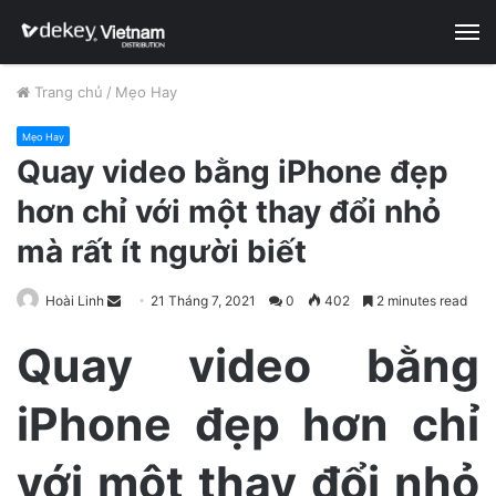
M
Trang chủ
/
Mẹo Hay
Mẹo Hay
Quay video bằng iPhone đẹp
hơn chỉ với một thay đổi nhỏ
mà rất ít người biết
Hoài Linh
S
21 Tháng 7, 2021
0
402
2 minutes read
e
Quay video bằng
n
d
iPhone đẹp hơn chỉ
a
n
e
với một thay đổi nhỏ
m