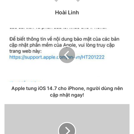
Hoài Linh
Quay video luôn là điểm mạnh trên các mẫu iPhone
Tuy nhiên, người dùng vẫn có thể nâng cấp chất lượng
video trên iPhone lên thêm một bậc chỉ với một thao tác vô
cùng đơn giản. Đó là chuyển độ phân giải video từ HD, Full
HD thành 4K và từ iPhone 6S ra mắt năm 2015 đã sở hữu
tính năng này rồi.
Video độ phân giải 4K không những có chất lượng sắc nét
hơn mà nó còn giúp chúng ta dễ dàng xử lý hơn trong quá
trình hậu kỳ. Do đó sao không thử ngay nhỉ?
Apple tung iOS 14.7 cho iPhone, người dùng nên
cập nhật ngay!
Có 2 cách để kích hoạt độ phân giải 4K trên iPhone của
bạn, chi tiết xem ngay dưới đây:
Cách 1: Kích hoạt ngay trong