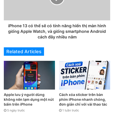
ứng dụng camera (có thể không
dùng được trên các mẫu máy
cũ)
iPhone 13 có thể sẽ có tính năng hiển thị màn hình
giống Apple Watch, và giống smartphone Android
Trong giao diện quay video trên iPhone, trên phần thanh
cách đây nhiều năm
công cụ ở góc trên màn hình, thông thường sẽ hiển thị là
“HD . 30”, điều này có nghĩa là iPhone đang được cài đặt để
Related Articles
quay video Full HD ở tốc độ khung hình 30fps.
Apple lưu ý người dùng
Cách xóa sticker trên bàn
không nên lạm dụng một nút
phím iPhone nhanh chóng,
bấm trên iPhone
đơn giản chỉ với vài thao tác
5 ngày trước
1 tuần trước