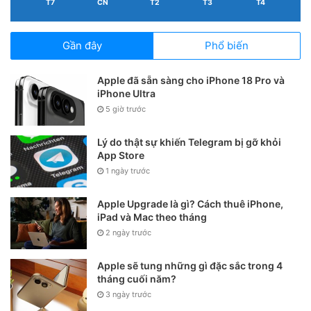
T7
CN
T2
T3
T4
Gần đây
Phổ biến
Apple đã sẵn sàng cho iPhone 18 Pro và
iPhone Ultra
5 giờ trước
Lý do thật sự khiến Telegram bị gỡ khỏi
App Store
1 ngày trước
Apple Upgrade là gì? Cách thuê iPhone,
iPad và Mac theo tháng
2 ngày trước
Apple sẽ tung những gì đặc sắc trong 4
tháng cuối năm?
3 ngày trước