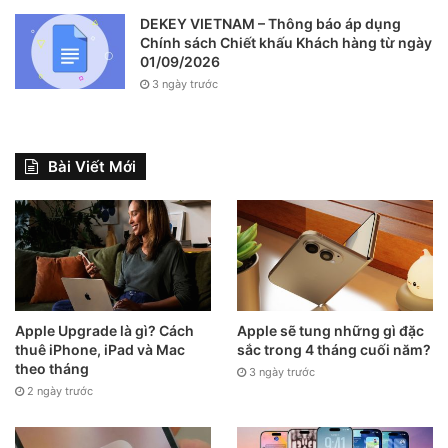
DEKEY VIETNAM – Thông báo áp dụng
Chính sách Chiết khấu Khách hàng từ ngày
01/09/2026
3 ngày trước
Bài Viết Mới
Apple Upgrade là gì? Cách
Apple sẽ tung những gì đặc
Có rất nhiều lựa chọn về độ phân giải và tốc độ khung hình
thuê iPhone, iPad và Mac
sắc trong 4 tháng cuối năm?
Nói một chút về tốc độ khung hình. Mức 24fps là chuẩn
theo tháng
3 ngày trước
điện ảnh và thường được các nhà làm phim lựa chọn. Kế
2 ngày trước
đến là mức 30fps, đây là thông số cơ bản, nếu không có
quá nhiều yêu cầu đặc biệt, hãy sử dụng tuỳ chọn này.