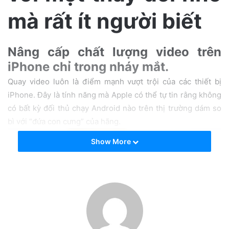
a
mà rất ít người biết
i
l
Nâng cấp chất lượng video trên
iPhone chỉ trong nháy mắt.
Quay video luôn là điểm mạnh vượt trội của các thiết bị
iPhone. Đây là tính năng mà Apple có thể tự tin rằng không
có bất kỳ đối thủ chạy Android nào trên thị trường dám so
bì với “đứa con cưng” của hãng.
Show More