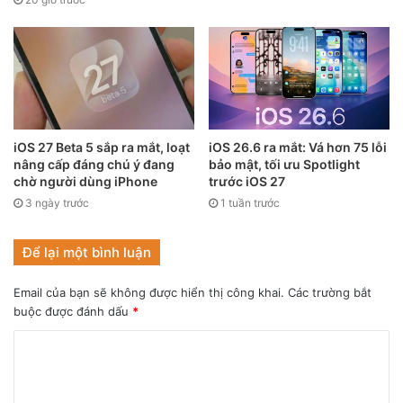
mà càng nhiều ống kính xuất hiện trên iPhone, Apple cũng
phải bổ sung thêm nhiều chế độ chụp ảnh khác nhau, từ đó
khiến ứng dụng trở nên rối và khó sử dụng.
iOS 27 Beta 5 sắp ra mắt, loạt
iOS 26.6 ra mắt: Vá hơn 75 lỗi
nâng cấp đáng chú ý đang
bảo mật, tối ưu Spotlight
chờ người dùng iPhone
trước iOS 27
3 ngày trước
1 tuần trước
Để lại một bình luận
Email của bạn sẽ không được hiển thị công khai.
Các trường bắt
buộc được đánh dấu
*
Ảnh minh họa
Do đó nên Apple có thể sẽ thiết kế lại ứng dụng máy ảnh
trên iOS 16 để người dùng thuận tiện sử dụng hơn. Bên
cạnh máy ảnh, tính năng QuickNote được cho sẽ xuất hiện