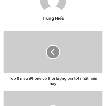
thiết bị đủ điều kiện cập nhật
iOS 16.
Trung Hiếu
Trang Apple Hub trích dẫn nguồn tin từ iPhone Soft đã tiết
lộ những thiết bị dự kiến ​​sẽ hỗ trợ iOS 16 vào năm sau.
Người dùng iPhone 6s, iPhone 6s Plus và iPhone SE (thế
hệ thứ nhất) sẽ không được cập nhật iOS mới.
Top 6 mẫu iPhone có thời lượng pin tốt nhất hiện
nay