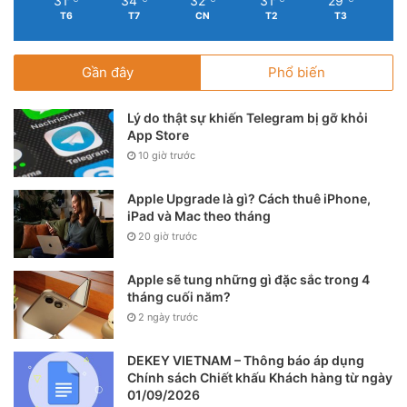
31
34
32
31
29
T6
T7
CN
T2
T3
Gần đây
Phổ biến
Lý do thật sự khiến Telegram bị gỡ khỏi
App Store
10 giờ trước
Apple Upgrade là gì? Cách thuê iPhone,
iPad và Mac theo tháng
20 giờ trước
Apple sẽ tung những gì đặc sắc trong 4
tháng cuối năm?
2 ngày trước
DEKEY VIETNAM – Thông báo áp dụng
Chính sách Chiết khấu Khách hàng từ ngày
01/09/2026