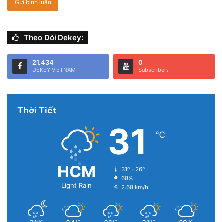
Theo Dõi Dekey:
21.434
0
DEKEY VIETNAM
Subscribers
Thời Tiết
31
℃
HCM
31º - 26º
68%
Light Rain
2.68 km/h
℃
℃
℃
℃
℃