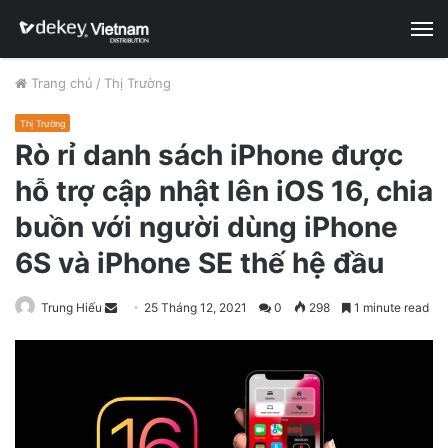
M
Trang chủ
/
Thị Trường
Thị Trường
Rò rỉ danh sách iPhone được
hỗ trợ cập nhật lên iOS 16, chia
buồn với người dùng iPhone
6S và iPhone SE thế hệ đầu
Trung Hiếu
S
25 Tháng 12, 2021
0
298
1 minute read
e
n
d
a
n