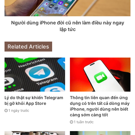
Cả hai bản vẽ đều cho thấy cùng một thanh camera ở mặt
sau. Thanh này có hai camera, đi kèm đèn flash riêng biệt.
Người dùng iPhone đời cũ nên làm điều này ngay
lập tức
Tuy nhiên, những thiết kế mới này đều thống nhất về việc
bố trí camera theo chiều ngang. Chúng cũng cho thấy các
Related Articles
nút điều chỉnh âm lượng được di chuyển sang bên trái của
thiết bị.
Apple được kỳ vọng sẽ ra mắt iPhone Fold vào tháng
9/2026. Chúng sẽ cạnh tranh trực tiếp với Galaxy Z Fold 8
của Samsung.
Lý do thật sự khiến Telegram
Thông tin liên quan đến ứng
bị gỡ khỏi App Store
dụng có trên tất cả dòng máy
iPhone, người dùng nên biết
1 ngày trước
càng sớm càng tốt
1 tuần trước