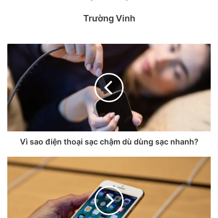
Trường Vinh
Hình ảnh CAD của iPhone màn hình gập.
Theo đồn đoán, những hình ảnh rò rỉ mới này có khả năng
đến từ ngành công nghiệp sản xuất phụ kiện, củng cố thêm
tuyên bố trước đó về việc iPhone Fold khi mở ra sẽ giống
Vì sao điện thoại sạc chậm dù dùng sạc nhanh?
với iPad mini.
Những hình ảnh mới của Dickson đều cho thấy thiết kế khi
mở và đóng. Một hình ảnh cho thấy máy sẽ có một camera
selfie dạng “đục lỗ” ở giữa mặt trước, đi kèm một camera
khác ở phía trên bên trái khi mở ra.