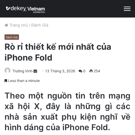
M
Trang chủ
/
Đánh Giá
Đánh Giá
Rò rỉ thiết kế mới nhất của
iPhone Fold
Trường Vinh
S
13 Tháng 3, 2026
0
254
e
Less than a minute
n
d
Theo một nguồn tin trên mạng
a
xã hội X, đây là những gì các
n
nhà sản xuất phụ kiện nghĩ về
e
m
hình dáng của iPhone Fold.
a