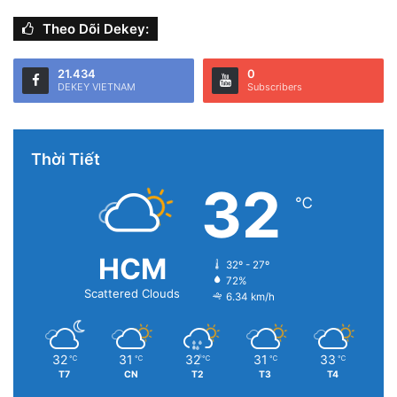
Theo Dõi Dekey:
21.434
0
DEKEY VIETNAM
Subscribers
Thời Tiết
32
℃
HCM
32º - 27º
72%
Scattered Clouds
6.34 km/h
32
31
32
31
33
℃
℃
℃
℃
℃
T7
CN
T2
T3
T4