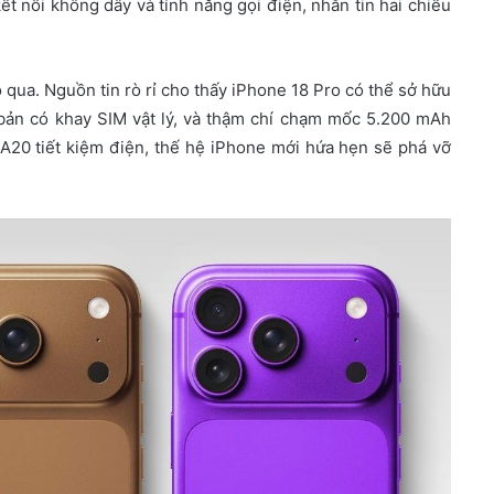
t nối không dây và tính năng gọi điện, nhắn tin hai chiều
qua. Nguồn tin rò rỉ cho thấy iPhone 18 Pro có thể sở hữu
 bản có khay SIM vật lý, và thậm chí chạm mốc 5.200 mAh
 A20 tiết kiệm điện, thế hệ iPhone mới hứa hẹn sẽ phá vỡ