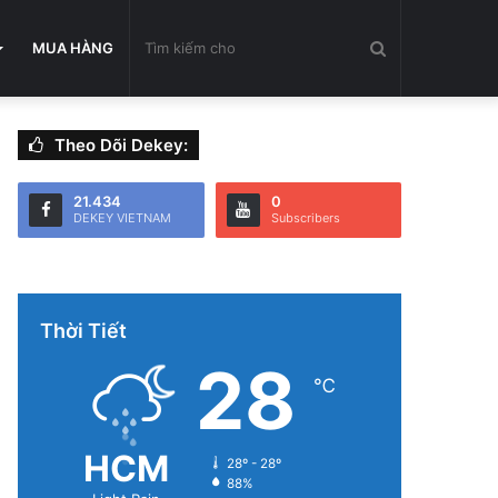
Tìm
MUA HÀNG
Theo Dõi Dekey:
kiếm
21.434
0
DEKEY VIETNAM
Subscribers
cho
Thời Tiết
28
℃
HCM
28º - 28º
88%