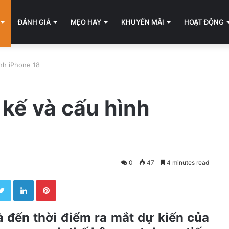
ĐÁNH GIÁ
MẸO HAY
KHUYẾN MÃI
HOẠT ĐỘNG
ình iPhone 18
t kế và cấu hình
0
47
4 minutes read
Twitter
LinkedIn
Pinterest
 đến thời điểm ra mắt dự kiến của