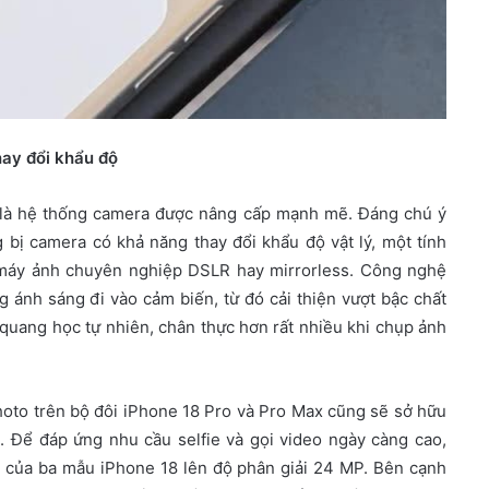
ay đổi khẩu độ
h là hệ thống camera được nâng cấp mạnh mẽ. Đáng chú ý
 bị camera có khả năng thay đổi khẩu độ vật lý, một tính
 máy ảnh chuyên nghiệp DSLR hay mirrorless. Công nghệ
 ánh sáng đi vào cảm biến, từ đó cải thiện vượt bậc chất
quang học tự nhiên, chân thực hơn rất nhiều khi chụp ảnh
hoto trên bộ đôi iPhone 18 Pro và Pro Max cũng sẽ sở hữu
. Để đáp ứng nhu cầu selfie và gọi video ngày càng cao,
c của ba mẫu iPhone 18 lên độ phân giải 24 MP. Bên cạnh