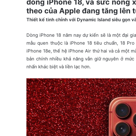
dòng iPhone 18, và sức nóng 
e
theo của Apple đang tăng lên 
m
a
Thiết kế tinh chỉnh với Dynamic Island siêu gọn v
i
l
Dòng iPhone 18 năm nay dự kiến sẽ là một đại gi
mẫu quen thuộc là iPhone 18 tiêu chuẩn, 18 Pro
iPhone 18e, thế hệ iPhone Air thứ hai và cả một 
bản chính nhiều khả năng vẫn giữ nguyên ở mức 6
nhấn khác biệt và liền lạc hơn.