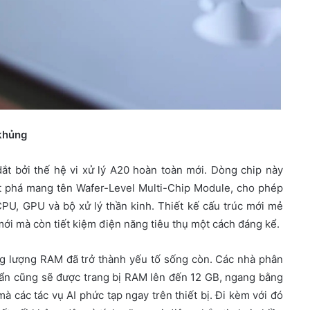
 khủng
t bởi thế hệ vi xử lý A20 hoàn toàn mới. Dòng chip này
t phá mang tên Wafer-Level Multi-Chip Module, cho phép
CPU, GPU và bộ xử lý thần kinh. Thiết kế cấu trúc mới mẻ
ới mà còn tiết kiệm điện năng tiêu thụ một cách đáng kể.
ng lượng RAM đã trở thành yếu tố sống còn. Các nhà phân
uẩn cũng sẽ được trang bị RAM lên đến 12 GB, ngang bằng
 các tác vụ AI phức tạp ngay trên thiết bị. Đi kèm với đó