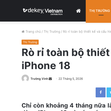
HOME
THỊ TRƯỜNG
Trang chủ
/
Thị Trường
/
Rò rỉ toàn bộ thiết kế và cấu h
Thị Trường
Rò rỉ toàn bộ thiế
iPhone 18
Trường Vinh
S
22 Tháng 5, 2026
e
Facebook
n
d
a
Chỉ còn khoảng 4 tháng nữa là
n