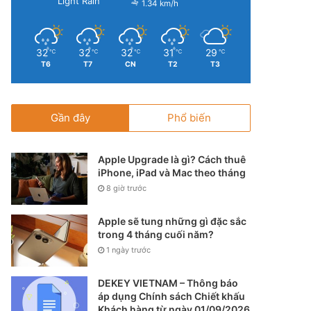
Light Rain
1.34 km/h
32
32
32
31
29
℃
℃
℃
℃
℃
T6
T7
CN
T2
T3
Gần đây
Phổ biến
Apple Upgrade là gì? Cách thuê
iPhone, iPad và Mac theo tháng
8 giờ trước
Apple sẽ tung những gì đặc sắc
trong 4 tháng cuối năm?
1 ngày trước
DEKEY VIETNAM – Thông báo
áp dụng Chính sách Chiết khấu
Khách hàng từ ngày 01/09/2026