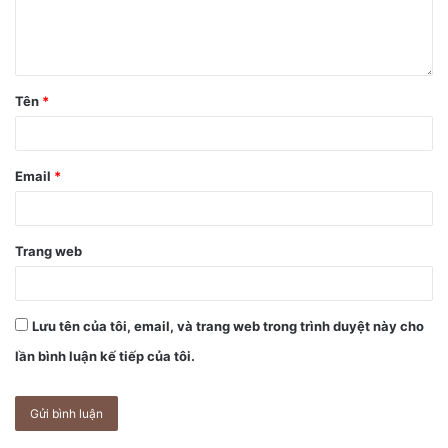
Theo các tin đồn thì bạn sẽ có thể định vị những chiếc
AirTags bị thất lạc bằng tính năng Find My hiện có của
Apple, nhưng còn có một vài tin đồn khác nói về khả năng
Tên
*
theo dõi thông qua thực tại tăng cường, hoặc sử dụng
những chiếc iPhone của người khác để giúp theo dõi
những chiếc AirTags một khi chúng đã ra khỏi phạm vi phủ
Email
*
sóng của nhà mạng mà thiết bị bạn đang dùng.
Như vậy, chúng ta ít nhiều cũng biết được những điểm
Trang web
đáng trông chờ ở Apple AirTags; điều chưa rõ ở đây là khi
nào chúng sẽ xuất hiện. AirTags hoàn toàn có khả năng ra
mắt cùng iPhone 12, nhưng cho đến lúc này, không có
Lưu tên của tôi, email, và trang web trong trình duyệt này cho
nhiều tin đồn nói về điều đó cho lắm.
lần bình luận kế tiếp của tôi.
AirTags có phù hợp để làm
“one more thing”
trong sự kiện
sắp tới hay không? Có lẽ không! Dù sản phẩm này đúng là
mới, nhưng chúng không phải là thứ thực sự hấp dẫn để