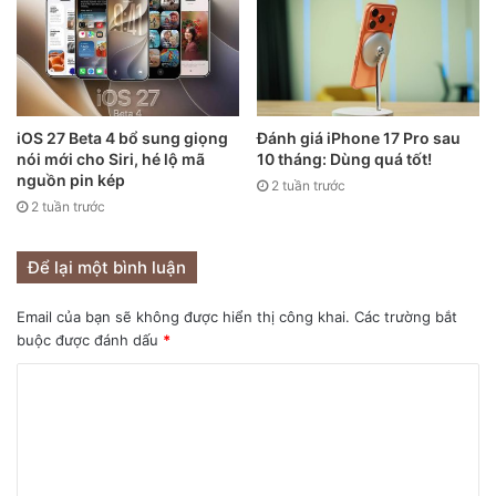
iOS 27 Beta 4 bổ sung giọng
Đánh giá iPhone 17 Pro sau
nói mới cho Siri, hé lộ mã
10 tháng: Dùng quá tốt!
nguồn pin kép
2 tuần trước
2 tuần trước
Apple AirTags (hoặc chỉ ngắn gọn là Apple Tags) đã được
đồn đại từ lâu. Chúng là những chiếc thẻ (tag) nhỏ mà bạn
Để lại một bình luận
có thể gắn lên ví, chìa khoá, hay các vật dụng cá nhân khác
và sau đó có thể theo dõi vị trí của chúng từ một thiết bị
Email của bạn sẽ không được hiển thị công khai.
Các trường bắt
Apple.
buộc được đánh dấu
*
Sản phẩm này có thể giúp định vị một món đồ khi nó bị thất
lạc hoặc mất cắp, đây cũng không phải là một ý tưởng gì đó
mới mẻ – hãng Tile đã sản xuất ra những thiết bị theo dõi
tương tự suốt nhiều năm qua.