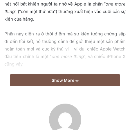
nét nổi bật khiến người ta nhớ về Apple là phần “
one more
a
thing
” (“còn một thứ nữa”) thường xuất hiện vào cuối các sự
i
kiện của hãng.
l
Phần này diễn ra ở thời điểm mà sự kiện tưởng chừng sắp
đi đến hồi kết, nó thường dành để giới thiệu một sản phẩm
hoàn toàn mới và cực kỳ thú vị – ví dụ, chiếc Apple Watch
đầu tiên chính là một “
one more thing
“, và chiếc iPhone X
cũng vậy.
Sự kiện ra mắt sản phẩm tiếp theo của Apple sắp diễn ra –
Show More
có thể là đầu tháng 9 hoặc tháng 10, với trọng tâm là dòng
iPhone 12. Chúng ta nhiều khả năng cũng sẽ được thấy
chiếc Apple Watch 6 và một vài thiết bị khác. Nhưng liệu lần
này Apple sẽ tiếp tục có một “
one more thing
” hay không?
Và nếu có, đó sẽ là thứ gì?