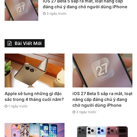
iOS 27 Beta 5 sắp ra mắt, loạt nâng cấp
more thing”
tuyệt vời!
đáng chú ý đang chờ người dùng iPhone
3 ngày trước
Apple Glasses
Bài Viết Mới
Apple sẽ tung những gì đặc
iOS 27 Beta 5 sắp ra mắt, loạt
sắc trong 4 tháng cuối năm?
nâng cấp đáng chú ý đang
Một sản phẩm khác dường như đang được Apple phát triển
chờ người dùng iPhone
1 ngày trước
là Apple Glasses, hay ngắn gọn là Apple Glass – cặp kính
3 ngày trước
thông minh thực tại tăng cường có khả năng hiển thị thông
tin trên mắt kính, gần giống Google Glass.