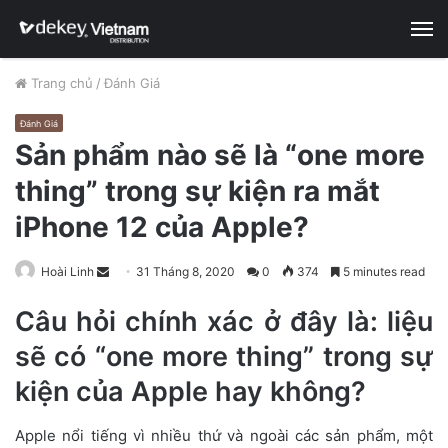
M
Trang chủ
/
Đánh Giá
Đánh Giá
Sản phẩm nào sẽ là “one more
thing” trong sự kiện ra mắt
iPhone 12 của Apple?
Hoài Linh
S
31 Tháng 8, 2020
0
374
5 minutes read
e
Câu hỏi chính xác ở đây là: liệu
n
d
sẽ có “one more thing” trong sự
a
kiện của Apple hay không?
n
e
Apple nổi tiếng vì nhiều thứ và ngoài các sản phẩm, một
m