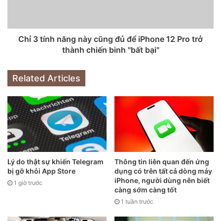
cuối cùng chúng ta thấy nó là khi Apple giới thiệu chiếc
iPhone X năm 2017. Thêm nữa, 2020 không phải là một
năm bình thường, Covid-19 đã khiến mọi thứ đảo điên và
Chỉ 3 tính năng này cũng đủ để iPhone 12 Pro trở
thành chiến binh "bất bại"
sự kiện truyền thông quy mô cũng không còn mang tính
thực tế như mọi năm nữa. Thậm chí người ta còn đồn đoán
rằng iPhone 12 sẽ chỉ được công bố thông qua các thông
Related Articles
cáo báo chí, tức chẳng có chỗ nào để đưa phần
“one more
thing”
vào cả.
Nhưng có nhiều sản phẩm và dịch vụ mà Apple được cho là
đang phát triển, nên chắc chắn phải có một vài ứng viên
tiềm năng cho vị trí này. Ví dụ như những thứ dưới đây:
Lý do thật sự khiến Telegram
Thông tin liên quan đến ứng
bị gỡ khỏi App Store
dụng có trên tất cả dòng máy
Apple AirTags
iPhone, người dùng nên biết
1 giờ trước
càng sớm càng tốt
1 tuần trước