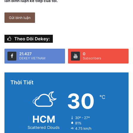
lần bình luận kế tiếp của tôi.
Theo Dõi Dekey:
21.427
0
DEKEY VIETNAM
Subscribers
Thời Tiết
30
℃
HCM
30º - 27º
81%
Scattered Clouds
4.75 km/h