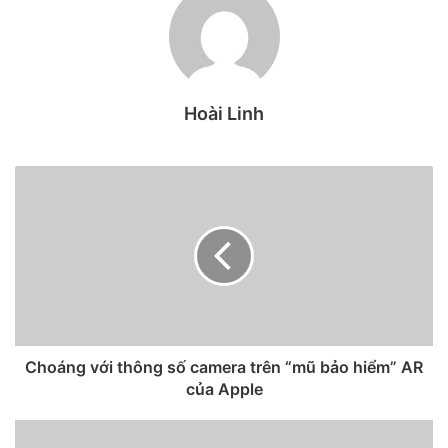
được đồn đại trong vài tuần
qua.
Báo cáo của DigiTimes chia sẻ rằng Epistar là nhà cung cấp
Hoài Linh
độc quyền chip LED mini cho iPad Pro 12.9 inch, việc giao
hàng dự kiến ​​sẽ bắt đầu vào quý 2/2021.
Choáng với thông số camera trên “mũ bảo hiểm” AR
của Apple
Ảnh minh họa.
Apple được đồn đại là sẽ công bố tai nghe AirPods 3,