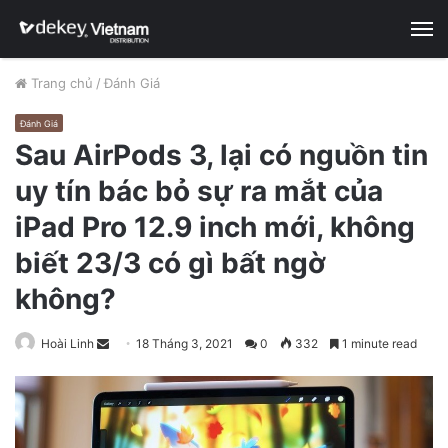
M
Trang chủ
/
Đánh Giá
Đánh Giá
Sau AirPods 3, lại có nguồn tin
uy tín bác bỏ sự ra mắt của
iPad Pro 12.9 inch mới, không
biết 23/3 có gì bất ngờ
không?
Hoài Linh
S
18 Tháng 3, 2021
0
332
1 minute read
e
n
d
a