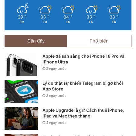
29
33
34
33
33
℃
℃
℃
℃
℃
T2
T3
T4
T5
T6
Gần đây
Phổ biến
Apple đã sẵn sàng cho iPhone 18 Pro và
iPhone Ultra
2 ngày trước
Lý do thật sự khiến Telegram bị gỡ khỏi
App Store
3 ngày trước
Apple Upgrade là gì? Cách thuê iPhone,
iPad và Mac theo tháng
4 ngày trước