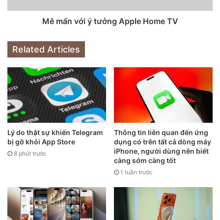
Epic đang cố gắng chứng tỏ Apple đang kiếm được lợi
Mê mẩn với ý tưởng Apple Home TV
nhuận vượt mức vì hãng nắm độc quyền trên thị trường ứng
dụng iPhone và iPad. Epic muốn tòa án buộc Apple phải
giảm phí và cho phép các hệ thống thanh toán khác cũng
Related Articles
như các cửa hàng ứng dụng thay thế hoạt động trên iOS.
Tất nhiên, Epic thuê nhân chứng ủng hộ lập luận của mình
và “Táo cắn dở” cũng thuê nhân chứng hỗ trợ biện hộ của
mình. Apple đương nhiên sẽ lập luận rằng các số liệu là
không chính xác hoặc bị thổi phồng.
Lý do thật sự khiến Telegram
Thông tin liên quan đến ứng
bị gỡ khỏi App Store
dụng có trên tất cả dòng máy
iPhone, người dùng nên biết
8 phút trước
càng sớm càng tốt
1 tuần trước