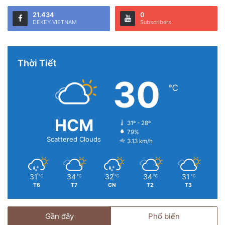
21.434
0
DEKEY VIETNAM
Subscribers
Thời Tiết
30
℃
HCM
31º - 28º
79%
Scattered Clouds
3.13 km/h
31
34
32
34
31
℃
℃
℃
℃
℃
T6
T7
CN
T2
T3
Gần đây
Phổ biến