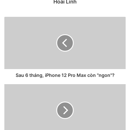
Hoài Linh
năm 2019.
Sau 6 tháng, iPhone 12 Pro Max còn "ngon"?
Con số này được đưa ra từ lời khai trước tòa từ nhân chứng
chuyên gia của Epic Games, Ned Barnes. Tỷ suất lợi nhuận
tăng từ 75% năm 2018 lên 78% năm 2019, theo tính toán từ
nhân chứng.