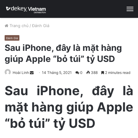
M
Trang chủ
/
Đánh Giá
Đánh Giá
Sau iPhone, đây là mặt hàng
giúp Apple “bỏ túi” tỷ USD
Hoài Linh
S
14 Tháng 5, 2021
0
388
2 minutes read
e
Sau iPhone, đây là
n
d
mặt hàng giúp Apple
a
n
e
“bỏ túi” tỷ USD
m
a