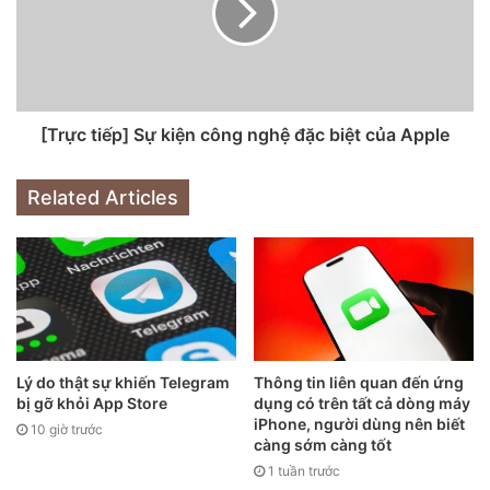
Đoạn video mời sự kiện của Apple trên Youtube cũng có
một dòng chữ rất đáng chú ý là “Time flies”, rõ ràng dòng
chữ này không dành cho iPhone mới, thay vào đó là chiếc
Apple Watch Series 6, sản phẩm sẽ là tâm điểm trong sự
[Trực tiếp] Sự kiện công nghệ đặc biệt của Apple
kiện. Ngoài ra, phân tích dữ liệu metadata trong video trực
tiếp pre-event của Apple chúng ta cũng không thấy từ khóa
Related Articles
iPhone, các tag được nhắc đến là Apple Watch, Series 6,
iPad Air, Fitness và Wellness.
Lý do thật sự khiến Telegram
Thông tin liên quan đến ứng
bị gỡ khỏi App Store
dụng có trên tất cả dòng máy
iPhone, người dùng nên biết
10 giờ trước
càng sớm càng tốt
1 tuần trước