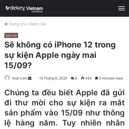
M
Trang chủ
/
Đánh Giá
Đánh Giá
Sẽ không có iPhone 12 trong
sự kiện Apple ngày mai
15/09?
Hoài Linh
S
15 Tháng 9, 2020
0
453
3 minutes read
e
Chúng ta đều biết Apple đã gửi
n
d
đi thư mời cho sự kiện ra mắt
a
sản phẩm vào 15/09 như thông
n
e
lệ hàng năm. Tuy nhiên nhân
m