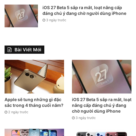
nhất trong giới công nghệ, vừa đăng tải một Email được cho
iOS 27 Beta 5 sắp ra mắt, loạt nâng cấp
là của Apple gửi đến các nhà mạng đối tác. Trong Email
đáng chú ý đang chờ người dùng iPhone
này, Apple có đề cập đến chiếc iPhone 12 hoàn toàn mới và
3 ngày trước
trải nghiệm 5G của khách hàng. Bên cạnh đó Apple còn nói
đến ngày 20/10 là thời điểm kết thúc đặt trước sản phẩm.
Theo thông lệ trước đây, Apple luôn cho phép người dùng
Bài Viết Mới
đặt trước iPhone mới trong 2 tuần trước khi bán ra sản
phẩm. Như vậy, ngày ra mắt iPhone 12 sẽ trước đó khoảng 1
– 2 tuần, nghĩa là khoảng từ ngày 06/10 đến 13/10.
Apple sẽ tung những gì đặc
iOS 27 Beta 5 sắp ra mắt, loạt
sắc trong 4 tháng cuối năm?
nâng cấp đáng chú ý đang
chờ người dùng iPhone
2 ngày trước
3 ngày trước