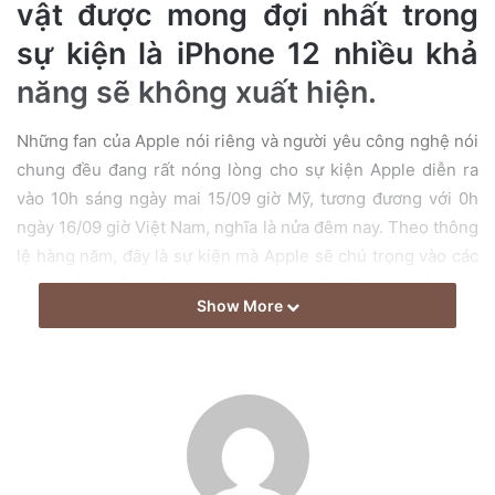
vật được mong đợi nhất trong
a
sự kiện là iPhone 12 nhiều khả
i
l
năng sẽ không xuất hiện.
Những fan của Apple nói riêng và người yêu công nghệ nói
chung đều đang rất nóng lòng cho sự kiện Apple diễn ra
vào 10h sáng ngày mai 15/09 giờ Mỹ, tương đương với 0h
ngày 16/09 giờ Việt Nam, nghĩa là nửa đêm nay. Theo thông
lệ hàng năm, đây là sự kiện mà Apple sẽ chú trọng vào các
sản phẩm phần cứng, đặc biệt là chiếc iPhone mới, như
Show More
năm nay sẽ là iPhone 12. Mặc dù vậy, bạn cũng không nên
quá bất ngờ nếu như iPhone 12 không ra mắt trong sự kiện
sắp tới.