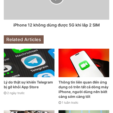
Bài đăng trên tài khoản Twitter của Xiaomi nhằm gián
iPhone 12 không dùng được 5G khi lắp 2 SIM
tiếp chê Apple không bán kèm sạc trong hộp iPhone
12.
Ảnh chụp màn hình
.
Related Articles
Dù vậy, ngoại trừ Samsung thì phần lớn những hãng
smartphone Android đều áp dụng thiết kế “tai thỏ” đó
trong những mẫu smartphone năm 2018. Tuy nhiên, phần
khuyết đỉnh đã không trở thành trào lưu bởi các hãng
Android nhanh chóng nghĩ ra nhiều cách thiết kế khác để
tích hợp camera trước.
Lý do thật sự khiến Telegram
Thông tin liên quan đến ứng
bị gỡ khỏi App Store
dụng có trên tất cả dòng máy
iPhone, người dùng nên biết
2 ngày trước
Sau phần khuyết màn, các hãng Android tiếp tục chế nhạo
càng sớm càng tốt
Apple về lỗ cắm tai nghe 3,5 mm. Google, OnePlus đều
1 tuần trước
đăng những bài viết hài hước về chiếc smartphone “có