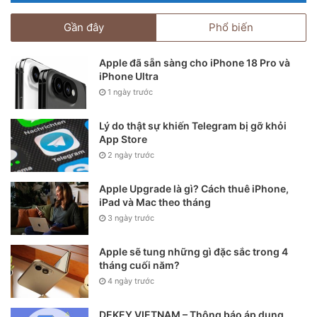
Sẽ khó có khả năng mọi hãng đều thống nhất để bỏ củ sạc
Gần đây
Phổ biến
trong máy. Việc đưa ra quyết định đơn lẻ chẳng khác nào tự
bắn vào chân mình.
Apple đã sẵn sàng cho iPhone 18 Pro và
iPhone Ultra
1 ngày trước
Tương lai trong đó mọi hãng Android đều học hỏi Apple có
thể là “thảm họa” với người dùng. Tuy nhiên, vì chính lợi ích
Lý do thật sự khiến Telegram bị gỡ khỏi
của những hãng smartphone Android, có thể tin rằng họ sẽ
App Store
không chọn làm điều đó.
2 ngày trước
Apple Upgrade là gì? Cách thuê iPhone,
iPad và Mac theo tháng
3 ngày trước
Apple sẽ tung những gì đặc sắc trong 4
tháng cuối năm?
4 ngày trước
DEKEY VIETNAM – Thông báo áp dụng