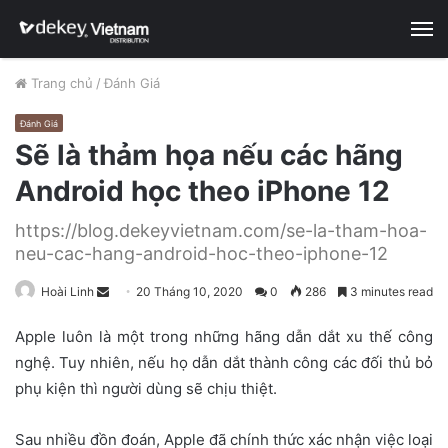
M
Trang chủ
/
Đánh Giá
Đánh Giá
Sẽ là thảm họa nếu các hãng
Android học theo iPhone 12
https://blog.dekeyvietnam.com/se-la-tham-hoa-
neu-cac-hang-android-hoc-theo-iphone-12
Hoài Linh
S
20 Tháng 10, 2020
0
286
3 minutes read
e
Apple luôn là một trong những hãng dẫn dắt xu thế công
n
nghệ. Tuy nhiên, nếu họ dẫn dắt thành công các đối thủ bỏ
d
phụ kiện thì người dùng sẽ chịu thiệt.
a
n
e
Sau nhiều đồn đoán, Apple đã chính thức xác nhận việc loại