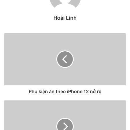
Bluetooth rồi, nhưng bỏ cả củ sạc thì quá đáng quá. Như
vậy giống kiểu cho đồ ăn mà không cho đũa”, một người
Hoài Linh
dùng trên
Weibo
bình luận.
Tuy nhiên, động thái của Apple chưa phải điều người dùng
lo ngại nhất. Sự tiết kiệm của Apple sẽ chỉ khiến những
khách hàng lựa chọn iPhone phải bỏ thêm tiền. Điều đáng
lo là loại bỏ phụ kiện sẽ trở thành xu hướng để các hãng
khác học theo.
Những phản ứng quen thuộc
Phụ kiện ăn theo iPhone 12 nở rộ
Đây không phải lần đầu tiên một quyết định của Apple gây
tranh cãi. Vào năm 2017, thiết kế phần khuyết “tai thỏ”
trên iPhone X đã bị nhiều hãng chê cười. Năm 2018 và
2019, lần lượt Samsung, Xiaomi ra mắt những mẫu quảng
cáo chê phần khuyết của iPhone.