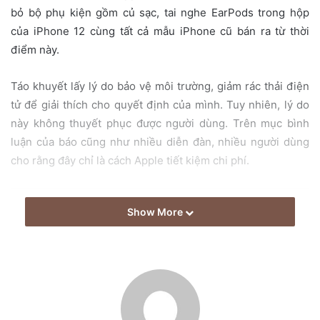
m
bỏ bộ phụ kiện gồm củ sạc, tai nghe EarPods trong hộp
a
của iPhone 12 cùng tất cả mẫu iPhone cũ bán ra từ thời
i
điểm này.
l
Táo khuyết lấy lý do bảo vệ môi trường, giảm rác thải điện
tử để giải thích cho quyết định của mình. Tuy nhiên, lý do
này không thuyết phục được người dùng. Trên mục bình
luận của báo cũng như nhiều diễn đàn, nhiều người dùng
cho rằng đây chỉ là cách Apple tiết kiệm chi phí.
Show More
Apple loại bỏ sạc, tai nghe trong hộp sản phẩm iPhone 12
và tất cả các mẫu iPhone khác bán ra từ bây giờ để bảo
vệ môi trường.
“Điện thoại bỏ tai nghe không phải vấn đề vì tôi đã dùng tai