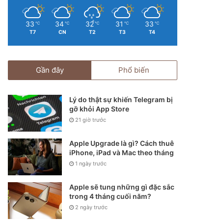
33
34
32
31
33
℃
℃
℃
℃
℃
T7
CN
T2
T3
T4
Gần đây
Phổ biến
Lý do thật sự khiến Telegram bị
gỡ khỏi App Store
21 giờ trước
Apple Upgrade là gì? Cách thuê
iPhone, iPad và Mac theo tháng
1 ngày trước
Apple sẽ tung những gì đặc sắc
trong 4 tháng cuối năm?
2 ngày trước