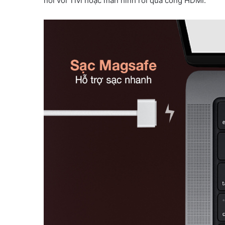
nối với Tivi hoặc màn hình rời qua cổng HDMI.