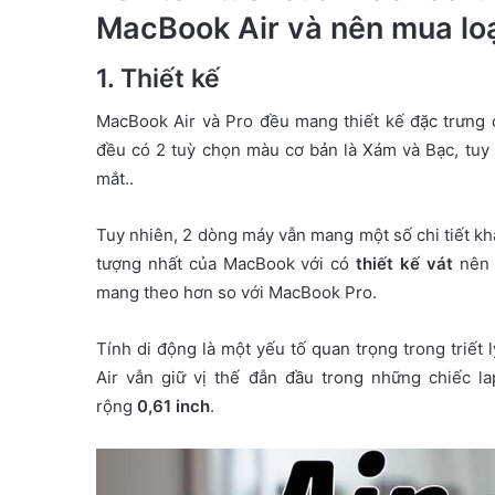
m
MacBook Air và nên mua loạ
a
i
1.
Thiết kế
l
MacBook Air và Pro đều mang thiết kế đặc trưng 
đều có 2 tuỳ chọn màu cơ bản là Xám và Bạc, tu
mắt..
Tuy nhiên, 2 dòng máy vẫn mang một số chi tiết k
tượng nhất của MacBook với có
thiết kế vát
nên k
mang theo hơn so với MacBook Pro.
Tính di động là một yếu tố quan trọng trong triết 
Air vẫn giữ vị thế đẫn đầu trong những chiếc 
rộng
0,61 inch
.