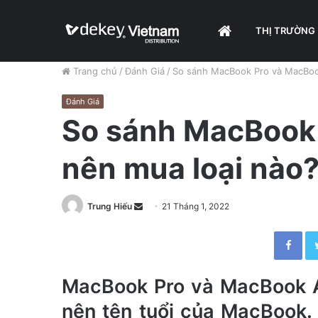
HOME
THỊ TRƯỜNG
Trang chủ
/
Đánh Giá
/
So sánh MacBook Pro và MacBook
Đánh Giá
So sánh MacBook 
nên mua loại nào
Trung Hiếu
S
21 Tháng 1, 2022
e
Facebook
n
d
a
MacBook Pro và MacBook A
n
nên tên tuổi của MacBook.
e