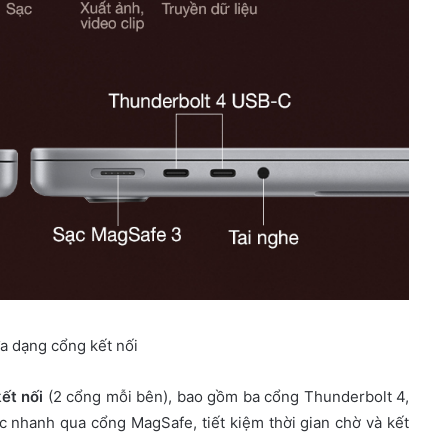
a dạng cổng kết nối
ết nối
(2 cổng mỗi bên), bao gồm ba cổng Thunderbolt 4,
 nhanh qua cổng MagSafe, tiết kiệm thời gian chờ và kết