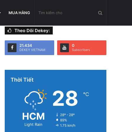
Tìm
MUA HÀNG
Theo Dõi Dekey:
kiếm
21.434
0
DEKEY VIETNAM
Subscribers
cho
Thời Tiết
28
℃
HCM
28º - 28º
89%
Light Rain
1.75 km/h