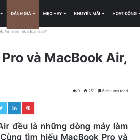
ĐÁNH GIÁ
MẸO HAY
KHUYẾN MÃI
HOẠT ĐỘNG
 Air, nên mua loại nào?
Pro và MacBook Air,
?
0
251
6 minutes read
Twitter
LinkedIn
Pinterest
ir đều là những dòng máy làm
 Cùng tìm hiểu MacBook Pro và