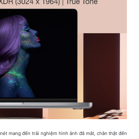
nét mang đến trải nghiệm hình ảnh đã mắt, chân thật đến