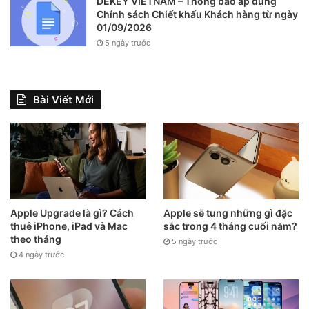
DEKEY VIETNAM – Thông báo áp dụng
định, email sẽ được gửi đi ngay.
Chính sách Chiết khấu Khách hàng từ ngày
01/09/2026
5 ngày trước
Bài Viết Mới
Apple Upgrade là gì? Cách
Apple sẽ tung những gì đặc
thuê iPhone, iPad và Mac
sắc trong 4 tháng cuối năm?
theo tháng
5 ngày trước
4 ngày trước