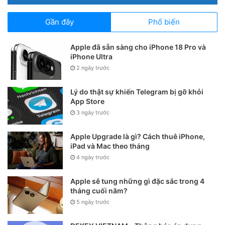
Gần đây
Phổ biến
Apple đã sẵn sàng cho iPhone 18 Pro và
iPhone Ultra
Bước 3
: Tại giao diện soạn thư, người dùng nhập đầy
2 ngày trước
đủ các thông tin gồm:
Lý do thật sự khiến Telegram bị gỡ khỏi
Đến (To)
: Nhập địa chỉ email người nhận.
App Store
Chủ đề (Subject)
: Nhập tiêu đề ngắn gọn cho
3 ngày trước
email.
Apple Upgrade là gì? Cách thuê iPhone,
Nội dung
: Nhập nội dung thư vào phần bên dưới.
iPad và Mac theo tháng
4 ngày trước
Ngoài người nhận chính, người dùng cũng có thể thêm
CC hoặc BCC nếu cần gửi cho nhiều người cùng lúc.
Apple sẽ tung những gì đặc sắc trong 4
tháng cuối năm?
5 ngày trước
Bước 4
: Sau khi hoàn tất nội dung, nhấn nút
Gửi
ở góc
trên bên phải để gửi email. Nếu kết nối Internet ổn