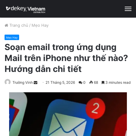
M
Trang chủ
/
Mẹo Hay
Mẹo Hay
Soạn email trong ứng dụng
Mail trên iPhone như thế nào?
Hướng dẫn chi tiết
Trường Vinh
S
21 Tháng 5, 2026
0
68
3 minutes read
e
n
d
a
n
e
m