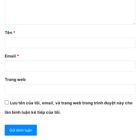
nhầm hoặc sai nội dung.
Có thể bật thông báo riêng cho các email quan
trọng để dễ theo dõi hơn.
Giao diện đơn giản, dễ thao tác kể cả với người
Tên
*
mới dùng iPhone.
Không cần cài thêm ứng dụng email bên ngoài vì
Email
*
Mail đã được tích hợp sẵn trên iOS.
Hướng dẫn soạn email trong
Trang web
ứng dụng Mail trên iPhone
Việc soạn email trong ứng dụng Mail trên iPhone khá
Lưu tên của tôi, email, và trang web trong trình duyệt này cho
đơn giản và chỉ mất vài thao tác cơ bản.
lần bình luận kế tiếp của tôi.
Bước 1
: Bạn nhấn vào
biểu tượng Mail
trên màn hình
chính để mở ứng dụng.