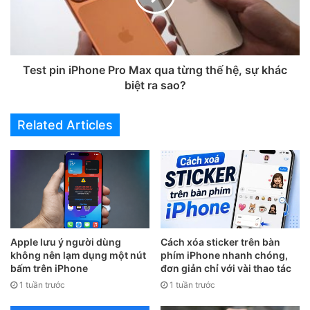
ứng dụng Mail trên iPhone
Ứng dụng Mail trên iPhone được nhiều người lựa chọn
nhờ thao tác đơn giản và đồng bộ tốt với hệ sinh thái
Test pin iPhone Pro Max qua từng thế hệ, sự khác
Apple. Một số lợi ích nổi bật gồm:
biệt ra sao?
Related Articles
Apple lưu ý người dùng
Cách xóa sticker trên bàn
không nên lạm dụng một nút
phím iPhone nhanh chóng,
bấm trên iPhone
đơn giản chỉ với vài thao tác
1 tuần trước
1 tuần trước