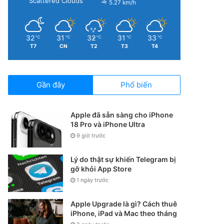
Scattered Clouds
5.27 km/h
32
31
32
31
33
℃
℃
℃
℃
℃
T7
CN
T2
T3
T4
Gần đây
Phổ biến
Apple đã sẵn sàng cho iPhone
18 Pro và iPhone Ultra
9 giờ trước
Lý do thật sự khiến Telegram bị
gỡ khỏi App Store
1 ngày trước
Apple Upgrade là gì? Cách thuê
iPhone, iPad và Mac theo tháng