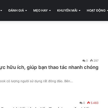
ĐÁNH GIÁ
MẸO HAY
KHUYẾN MÃI
HOẠT ĐỘNG
0
297
ực hữu ích, giúp bạn thao tác nhanh chóng
cBook có lượng người sử dụng rất đông đảo. Bên…
0
5.483