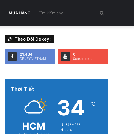
Tìm
MUA HÀNG
Theo Dõi Dekey:
kiếm
21.434
0
DEKEY VIETNAM
Subscribers
cho
Thời Tiết
34
℃
HCM
34º - 27º
68%