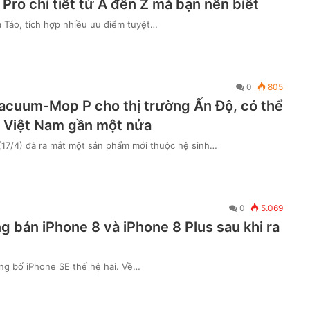
ro chi tiết từ A đến Z mà bạn nên biết
à Táo, tích hợp nhiều ưu điểm tuyệt…
0
805
Vacuum-Mop P cho thị trường Ấn Độ, có thể
ơn Việt Nam gần một nửa
17/4) đã ra mắt một sản phẩm mới thuộc hệ sinh…
0
5.069
g bán iPhone 8 và iPhone 8 Plus sau khi ra
ng bố iPhone SE thế hệ hai. Về…