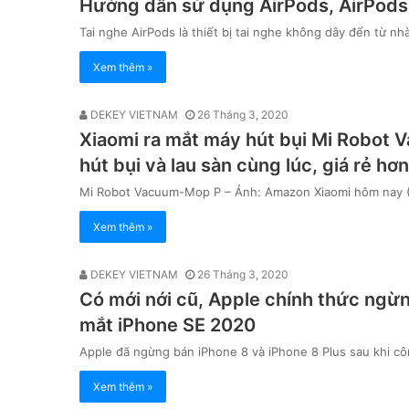
Hướng dẫn sử dụng AirPods, AirPods P
Tai nghe AirPods là thiết bị tai nghe không dây đến từ nh
Xem thêm »
DEKEY VIETNAM
26 Tháng 3, 2020
Xiaomi ra mắt máy hút bụi Mi Robot 
hút bụi và lau sàn cùng lúc, giá rẻ h
Mi Robot Vacuum-Mop P – Ảnh: Amazon Xiaomi hôm nay (
Xem thêm »
DEKEY VIETNAM
26 Tháng 3, 2020
Có mới nới cũ, Apple chính thức ngừn
mắt iPhone SE 2020
Apple đã ngừng bán iPhone 8 và iPhone 8 Plus sau khi cô
Xem thêm »