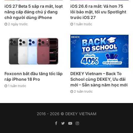
iOS 27 Beta 5 sắp ra mắt, loạt
iOS 26.6 ra mắt: Vá hơn 75
nâng cấp đáng chú ý đang
lỗi bảo mật, tối ưu Spotlight
chờ người dùng iPhone
trước iOS 27
2 ngày trước
1 tuần trước
Foxconn bắt đầu tăng tốc lắp
DEKEY Vietnam – Back To
ráp iPhone 18 Pro
School cùng DEKEY, Ưu đãi
mới – Sẵn sàng năm học mới
1 tuần trước
2 tuần trước
2016 - 2026 © DEKEY VIETNAM
Facebook
Twitter
YouTube
Instagram