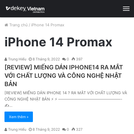
M
Trang chủ
/
iPhone 14 Promax
iPhone 14 Promax
Trung Hiếu
8 Tháng 9, 2022
0
397
[REVIEW] MIẾNG DÁN IPHONE14 RA MẮT
VỚI CHẤT LƯỢNG VÀ CÔNG NGHỆ NHẬT
BẢN
[REVIEW] MIẾNG DÁN IPHONE 14 ? RA MẮT VỚI CHẤT LƯỢNG VÀ
CÔNG NGHỆ NHẬT BẢN ⚡ ⚡ ————————————————-
✍…
Xem thêm »
Trung Hiếu
8 Tháng 9, 2022
0
327