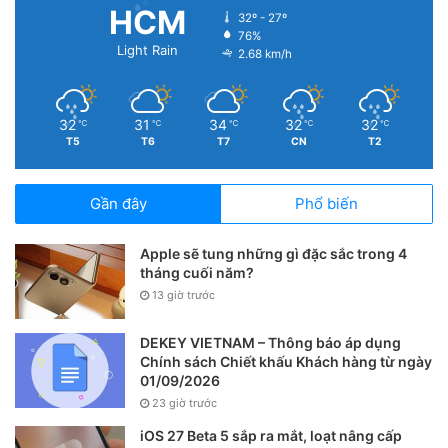
HCM
32º - 27º
76%
Light Rain
2.68 km/h
32
31
34
32
32
℃
℃
℃
℃
℃
T5
T6
T7
CN
T2
Gần đây
Phổ biến
Apple sẽ tung những gì đặc sắc trong 4
tháng cuối năm?
13 giờ trước
DEKEY VIETNAM – Thông báo áp dụng
Chính sách Chiết khấu Khách hàng từ ngày
01/09/2026
23 giờ trước
iOS 27 Beta 5 sắp ra mắt, loạt nâng cấp