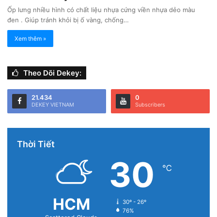
Ốp lưng nhiều hình có chất liệu nhựa cứng viền nhựa dẻo màu
đen . Giúp tránh khỏi bị ố vàng, chống…
Xem thêm »
Theo Dõi Dekey:
21.434
0
DEKEY VIETNAM
Subscribers
Thời Tiết
30
℃
HCM
30º - 26º
76%