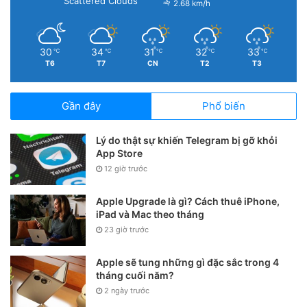
Scattered Clouds
2.68 km/h
30
34
31
32
33
℃
℃
℃
℃
℃
T6
T7
CN
T2
T3
Gần đây
Phổ biến
Lý do thật sự khiến Telegram bị gỡ khỏi
App Store
12 giờ trước
Apple Upgrade là gì? Cách thuê iPhone,
iPad và Mac theo tháng
23 giờ trước
Apple sẽ tung những gì đặc sắc trong 4
tháng cuối năm?
2 ngày trước