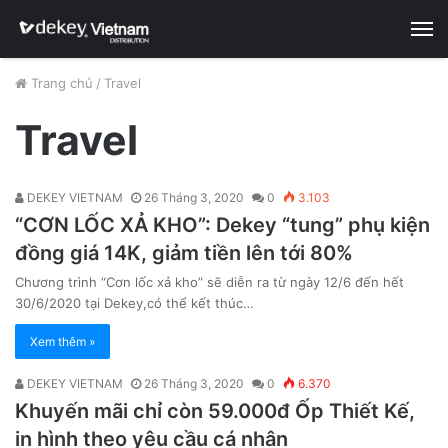
M
Trang chủ
/
Travel
Travel
DEKEY VIETNAM
26 Tháng 3, 2020
0
3.103
“CƠN LỐC XẢ KHO”: Dekey “tung” phụ kiện
đồng giá 14K, giảm tiền lên tới 80%
Chương trình “Cơn lốc xả kho” sẽ diễn ra từ ngày 12/6 đến hết
30/6/2020 tại Dekey,có thể kết thúc…
Xem thêm »
DEKEY VIETNAM
26 Tháng 3, 2020
0
6.370
Khuyến mãi chỉ còn 59.000đ Ốp Thiết Kế,
in hình theo yêu cầu cá nhân