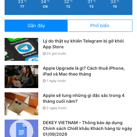
33
34
32
31
33
℃
℃
℃
℃
℃
T7
CN
T2
T3
T4
Gần đây
Phổ biến
Lý do thật sự khiến Telegram bị gỡ khỏi
App Store
20 giờ trước
Apple Upgrade là gì? Cách thuê iPhone,
iPad và Mac theo tháng
1 ngày trước
Apple sẽ tung những gì đặc sắc trong 4
tháng cuối năm?
2 ngày trước
DEKEY VIETNAM – Thông báo áp dụng
Chính sách Chiết khấu Khách hàng từ ngày
01/09/2026