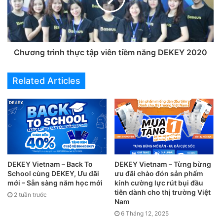
30/6/2019, có thể kết thúc sớm nếu hết số lượng.
Áp dụng đặt hàng online và chỉ giao tại cửa hàng
Dekey – 199 Hoàng Văn Thụ, Tp. Nha Trang, không
áp dụng với các chương trình khuyến mãi hoặc
Chương trình thực tập viên tiềm năng DEKEY 2020
voucher giảm giá khác
Về sản phẩm, các dòng phụ kiện trên đều được thiết kế tinh
Related Articles
tế, độ bền cao và chất lượng ổn định.
DEKEY Vietnam – Back To
DEKEY Vietnam – Từng bừng
School cùng DEKEY, Ưu đãi
ưu đãi chào đón sản phẩm
mới – Sẵn sàng năm học mới
kính cường lực rút bụi đầu
tiên dành cho thị trường Việt
2 tuần trước
Nam
6 Tháng 12, 2025