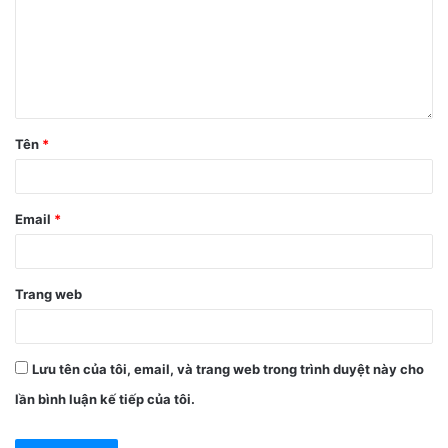
(Cartoon) được làm từ hợp chất PU cao cấp, mềm dẻo, co
giãn tốt, cầm không bị dính tay.
Ngoài ra ốp sở hữu một thiết kế mỏng nhẹ, ôm sát bao bọc
toàn bộ phần lưng và vành viền máy, bảo vệ máy không bị
Tên
*
trầy xước, tránh bị bám nước, bám bụi, chống dấu vân tay,
nhưng vẫn giữ được nguyên vẻ đẹp của điện thoại.
Email
*
Trang web
Lưu tên của tôi, email, và trang web trong trình duyệt này cho
lần bình luận kế tiếp của tôi.