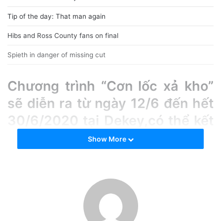
Tip of the day: That man again
Hibs and Ross County fans on final
Spieth in danger of missing cut
Chương trình “Cơn lốc xả kho”
sẽ diễn ra từ ngày 12/6 đến hết
30/6/2020 tại
Dekey,
có thể kết
thúc sớm hơn nếu hết số lượng.
Show More
Phụ kiện giữ vai trò rất quan trọng trong việc hỗ trợ tiện ích
và bảo vệ smartphone của bạn. Hiểu được điều này, Bạch
Long Mobile lựa chọn xả kho những phụ kiện đã qua chọn
lọc, đảm bảo chất lượng, cam đoan mang lại những trải
nghiệm tốt nhất cho người dùng. Với “Cơn lốc xả kho”,