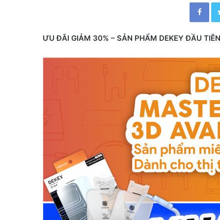
Facebook
n
d
a
ƯU ĐÃI GIẢM 30% – SẢN PHẨM DEKEY ĐẦU TIÊ
n
e
m
a
i
l