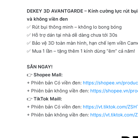
DEKEY 3D AVANTGARDE – Kính cường lực rút bụi c
và không viền đen
✅
Rút bụi thông minh – không lo bong bóng
✅
Hỗ trợ dán tại nhà dễ dàng chưa tới 30s
✅
Bảo vệ 3D toàn màn hình, hạn chế lẹm viền Camer
✅
Mua 1 lần – tặng thêm 1 kính dùng “êm” cả năm!
SĂN NGAY!
👉
Shopee Mall:
+ Phiên bản Có viền đen:
https://shopee.vn/prod
+ Phiên bản không viền đen:
https://shopee.vn/p
👉
TikTok Maill:
+ Phiên bản Có viền đen:
https://vt.tiktok.com/Z
+ Phiên bản không viền đen:
https://vt.tiktok.com