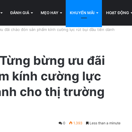
ĐÁNH GIÁ
MẸO HAY
KHUYẾN MÃI
HOẠT ĐỘNG
 đãi chào đón sản phẩm kính cường lực rút bụi đầu tiên dành
Từng bừng ưu đãi
m kính cường lực
ành cho thị trường
0
1.393
Less than a minute