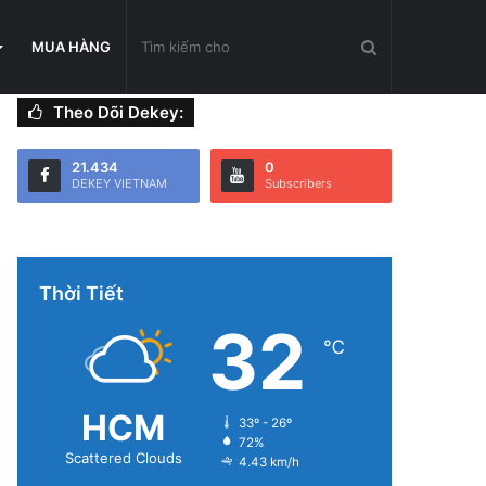
Tìm
MUA HÀNG
Theo Dõi Dekey:
kiếm
21.434
0
DEKEY VIETNAM
Subscribers
cho
Thời Tiết
32
℃
HCM
33º - 26º
72%
Scattered Clouds
4.43 km/h