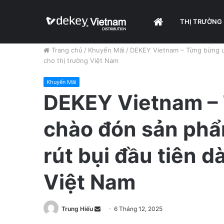
HOME
THỊ TRƯỜNG
Trang chủ
/
Khuyến Mãi
/
DEKEY Vietnam – Từng bừng ưu
cho thị trường Việt Nam
Khuyến Mãi
DEKEY Vietnam – 
chào đón sản phẩ
rút bụi đầu tiên d
Việt Nam
Trung Hiếu
S
6 Tháng 12, 2025
e