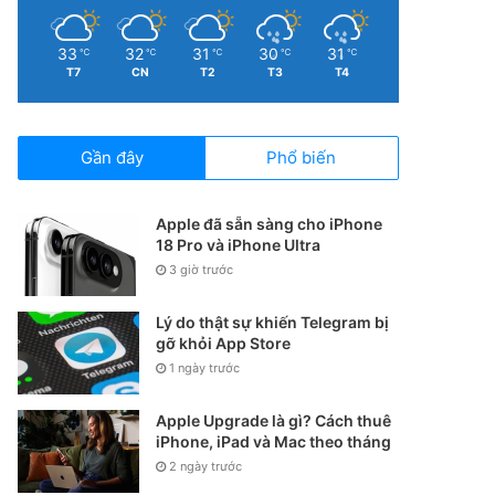
33
32
31
30
31
℃
℃
℃
℃
℃
T7
CN
T2
T3
T4
Gần đây
Phổ biến
Apple đã sẵn sàng cho iPhone
18 Pro và iPhone Ultra
3 giờ trước
Lý do thật sự khiến Telegram bị
gỡ khỏi App Store
1 ngày trước
Apple Upgrade là gì? Cách thuê
iPhone, iPad và Mac theo tháng
2 ngày trước