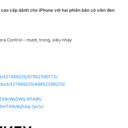
ao cấp dành cho iPhone với hai phiên bản có viền đen
a Control – mượt, trong, siêu nhạy
uct/427469220/57052390173/
roduct/427469220/48652399220/
SHTX9cWsDWtj-KFA9h/
/ZSHTX9v9q54aj-Iys1x/