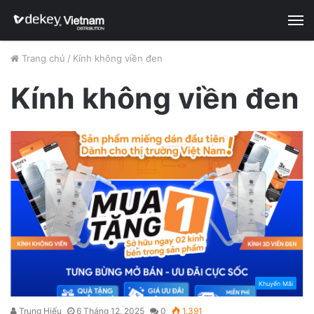
M
Trang chủ
/
Kính không viền đen
Kính không viền đen
Khuyến Mãi
Trung Hiếu
6 Tháng 12, 2025
0
1.391