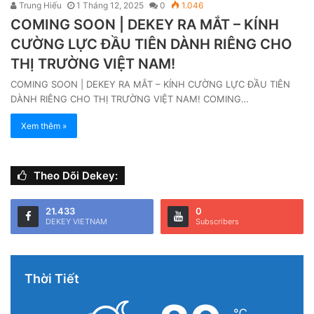
Trung Hiếu
1 Tháng 12, 2025
0
1.046
COMING SOON | DEKEY RA MẮT – KÍNH
CƯỜNG LỰC ĐẦU TIÊN DÀNH RIÊNG CHO
THỊ TRƯỜNG VIỆT NAM!
COMING SOON | DEKEY RA MẮT – KÍNH CƯỜNG LỰC ĐẦU TIÊN
DÀNH RIÊNG CHO THỊ TRƯỜNG VIỆT NAM! COMING…
Xem thêm »
Theo Dõi Dekey:
21.433
0
DEKEY VIETNAM
Subscribers
Thời Tiết
℃