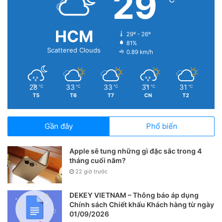
29
HCM
29º - 26º
81%
Scattered Clouds
0.89 km/h
28
33
33
31
31
℃
℃
℃
℃
℃
T5
T6
T7
CN
T2
Gần đây
Phổ biến
Apple sẽ tung những gì đặc sắc trong 4
tháng cuối năm?
22 giờ trước
DEKEY VIETNAM – Thông báo áp dụng
Chính sách Chiết khấu Khách hàng từ ngày
01/09/2026