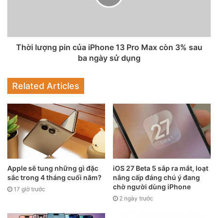
như pin. Chính vì vậy Apple đã chọn tách các máy ảnh khỏi
iPhone 13/13 mini, do đó đặt chúng theo đường chéo.
Bằng cách này, mỗi máy ảnh có thể chứa các cảm biến lớn
Thời lượng pin của iPhone 13 Pro Max còn 3% sau
hơn mà vẫn đi kèm cơ chế ổn định dịch chuyển cảm biến
ba ngày sử dụng
cho camera góc rộng. Điều này đã được Apple thể hiện tại
buổi giới thiệu smarpthone mới vào tháng 9.
Related Articles
Apple sẽ tung những gì đặc
iOS 27 Beta 5 sắp ra mắt, loạt
sắc trong 4 tháng cuối năm?
nâng cấp đáng chú ý đang
chờ người dùng iPhone
17 giờ trước
2 ngày trước