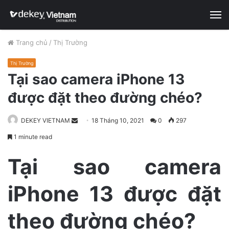
M
Trang chủ
/
Thị Trường
Thị Trường
Tại sao camera iPhone 13
được đặt theo đường chéo?
DEKEY VIETNAM
S
18 Tháng 10, 2021
0
297
e
1 minute read
n
d
Tại sao camera
a
n
iPhone 13 được đặt
e
m
theo đường chéo?
a