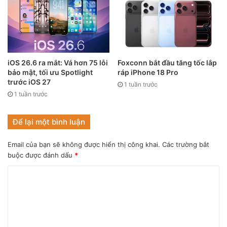
Còn đối với dòng iPhone 13 Pro, mô hình này có ba máy
ảnh theo kiểu sắp xếp hình tam giác, vì vậy không thể điều
chỉnh các máy ảnh xa hơn nữa. Do đó, Apple đã chọn cách
tăng kích thước của mô-đun camera lên đáng kể so với
iOS 26.6 ra mắt: Vá hơn 75 lỗi
Foxconn bắt đầu tăng tốc lắp
iPhone 12 Pro.
bảo mật, tối ưu Spotlight
ráp iPhone 18 Pro
trước iOS 27
1 tuần trước
1 tuần trước
Nếu Apple muốn phân biệt iPhone 13 Pro với iPhone 12
Pro, họ có thể xoay camera để hình tam giác hướng lên
Để lại một bình luận
trên thay vì sang phải, nhưng đó không phải là vấn đề.
Email của bạn sẽ không được hiển thị công khai.
Các trường bắt
buộc được đánh dấu
*