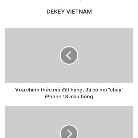
DEKEY VIETNAM
Các tính năng mới này đòi hỏi nhiều không gian hơn để
Vừa chính thức mở đặt hàng, đã có nơi "cháy"
tách biệt giữa các máy ảnh và điều này chỉ có thể đạt được
iPhone 13 màu hồng
bằng hai cách: tăng mô-đun vuông của máy ảnh hoặc di
chuyển các máy ảnh ra xa nhau.
Khi tăng kích thước của mô-đun máy ảnh đồng nghĩa với
việc chiếm không gian cho các thành phần khác, chẳng hạn