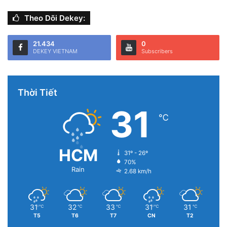
Theo Dõi Dekey:
21.434
0
DEKEY VIETNAM
Subscribers
Thời Tiết
31
℃
HCM
31º - 26º
70%
Rain
2.68 km/h
31
32
33
31
31
℃
℃
℃
℃
℃
T5
T6
T7
CN
T2