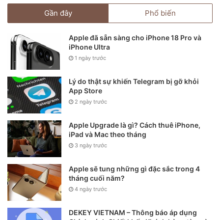
Gần đây
Phổ biến
Apple đã sẵn sàng cho iPhone 18 Pro và
iPhone Ultra
1 ngày trước
Lý do thật sự khiến Telegram bị gỡ khỏi
App Store
2 ngày trước
Apple Upgrade là gì? Cách thuê iPhone,
iPad và Mac theo tháng
3 ngày trước
iPhone 12 Pro.
Apple sẽ tung những gì đặc sắc trong 4
Đó là một phần lý do tại sao nhiều nhà phân tích kỳ vọng tất
tháng cuối năm?
cả các hoạt động kinh doanh của Apple, bao gồm iPad, Mac
4 ngày trước
và dịch vụ, sẽ phát triển. Nhà phân tích Brian White của
DEKEY VIETNAM – Thông báo áp dụng
Monness Crespi Hardt viết: “Danh mục đầu tư của Apple