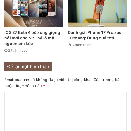
Các công ty khác đã đạt được lợi nhuận lớn trong năm qua
bao gồm Amazon, công ty đã chứng kiến ​​”nhu cầu kỷ lục”
trong năm qua và đặc biệt là trong mùa mua sắm nghỉ lễ,
khi mọi người chuyển sang mua sắm trực tuyến. Google và
iOS 27 Beta 4 bổ sung giọng
Đánh giá iPhone 17 Pro sau
công ty mẹ Alphabet, cũng đã vượt qua kỳ vọng của Phố
nói mới cho Siri, hé lộ mã
10 tháng: Dùng quá tốt!
nguồn pin kép
Wall khi các nhà tiếp thị chi tiêu lớn để thu hút sự chú ý của
3 tuần trước
2 tuần trước
mọi người trực tuyến.
Để lại một bình luận
Email của bạn sẽ không được hiển thị công khai.
Các trường bắt
buộc được đánh dấu
*