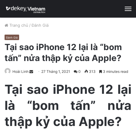
M
Trang chủ
/
Đánh Giá
Đánh Giá
Tại sao iPhone 12 lại là “bom
tấn” nửa thập kỷ của Apple?
Hoài Linh
S
27 Tháng 1, 2021
0
313
3 minutes read
e
Tại sao iPhone 12 lại
n
d
là “bom tấn” nửa
a
n
e
thập kỷ của Apple?
m
a