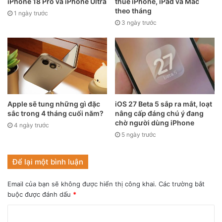
iPhone 18 Pro và iPhone Ultra
thuê iPhone, iPad và Mac
theo tháng
1 ngày trước
Một trong những sự kiện nổi bật nhất năm 2021 thuộc về
3 ngày trước
Apple với WWDC 2021. Sự kiện đã diễn ra vào ngày 7/6 cực
kì hoành tráng với sự đầu tư vào công nghệ AR cũng như
các phiên bản nâng cấp mới đầy hứa hẹn cho các sản phẩm
của hãng.
Trong sự kiện này, Apple đã giới thiệu hàng loạt các nâng
Apple sẽ tung những gì đặc
iOS 27 Beta 5 sắp ra mắt, loạt
cấp mới về các tính năng cho iOS như: Nâng cấp Facetime,
sắc trong 4 tháng cuối năm?
nâng cấp đáng chú ý đang
đổi mới giao diện Home, nâng cao đa nhiệm và tác vụ
chờ người dùng iPhone
4 ngày trước
trên iPad, quản lý các thiết bị nhà thông minh bằng ứng
5 ngày trước
dụng Home mới…
Để lại một bình luận
Email của bạn sẽ không được hiển thị công khai.
Các trường bắt
buộc được đánh dấu
*