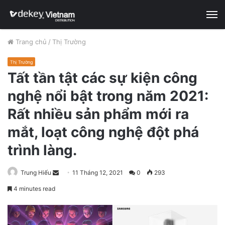
M
Trang chủ
/
Thị Trường
Thị Trường
Tất tần tật các sự kiện công
nghệ nổi bật trong năm 2021:
Rất nhiều sản phẩm mới ra
mắt, loạt công nghệ đột phá
trình làng.
Trung Hiếu
S
11 Tháng 12, 2021
0
293
e
4 minutes read
n
d
a