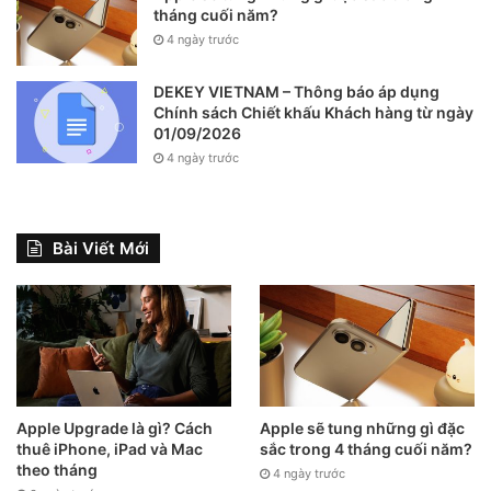
thật rất hấp dẫn.
tháng cuối năm?
4 ngày trước
DEKEY VIETNAM – Thông báo áp dụng
Chính sách Chiết khấu Khách hàng từ ngày
01/09/2026
4 ngày trước
Bài Viết Mới
Sự kiện Xiaomi ra mắt sản phẩm Xiaomi MIX 4 (10/8)
5. Sự kiện California Streaming (14/9)
Apple tiếp tục làm “dậy sóng” thị trường công nghệ khi cho
công bố sự kiện California Streaming diễn ra vào ngày
Apple Upgrade là gì? Cách
Apple sẽ tung những gì đặc
thuê iPhone, iPad và Mac
sắc trong 4 tháng cuối năm?
14/9. Đây là sự kiện cực hot với sự ra mắt của dòng sản
theo tháng
4 ngày trước
phẩm iPhone 13 và hàng loạt các sản phẩm công nghệ mới