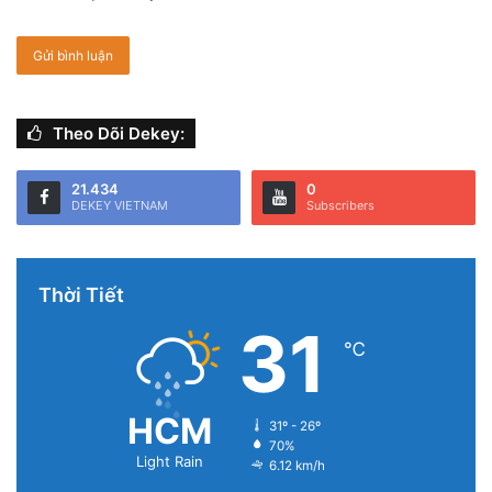
đáng tiếc khi Samsung buộc phải hoãn ra mắt thành viên
tiếp theo thuộc dòng Galaxy Note do tình trạng thiếu chip
toàn cầu. Tuy nhiên, sự kiện vẫn rất thành công với hàng
loạt sản phẩm đỉnh cao từ hãng.
Theo Dõi Dekey:
Quả thật như vậy, trong sự kiện này, Samsung đã cho ra
mắt 5 sản phẩm công nghệ hàng đầu của hãng gồm: Galaxy
21.434
0
DEKEY VIETNAM
Subscribers
Z Fold3, Galaxy Z Flip3, Galaxy Watch 4, Galaxy Watch 4
Classic và tai nghe Galaxy Buds 2.
Thời Tiết
31
℃
HCM
31º - 26º
70%
Light Rain
6.12 km/h