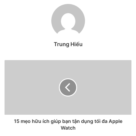
Galaxy Unpacked 2021… Hôm
nay, hãy cùng 24h công
nghệ điểm lại những sự kiện nổi
bật đã diễn ra trong năm vừa
Trung Hiếu
qua nhé.
1. Sự kiện Galaxy Unpacked 2021
(14/01)
Vào ngày 14/01, do tình hình Covid-19, Samsung đã tổ chức
sự kiện Galaxy Unpacked 2021 trên nền tảng trực tuyến.
Hãng đã tận dụng nền tảng này để thúc đẩy sự chú ý cho
dòng Galaxy S21 cũng như các sản phẩm ra mắt trong sự
kiện.
15 mẹo hữu ích giúp bạn tận dụng tối đa Apple
Watch
Sự kiện đã công bố các phiên bản của dòng Galaxy S21 bao