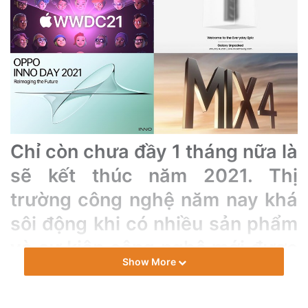
n
e
m
a
i
l
Chỉ còn chưa đầy 1 tháng nữa là
sẽ kết thúc năm 2021. Thị
trường công nghệ năm nay khá
sôi động khi có nhiều sản phẩm
và sự kiện công nghệ mới được
Show More
công bố như: Sự
kiện Apple WWDC 2021 hay