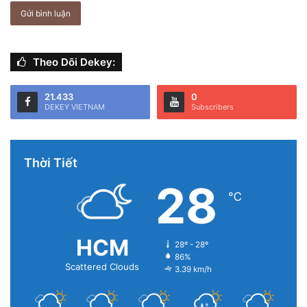
Theo Dõi Dekey:
21.433
0
DEKEY VIETNAM
Subscribers
Thời Tiết
28
℃
HCM
28º - 28º
86%
Scattered Clouds
3.39 km/h