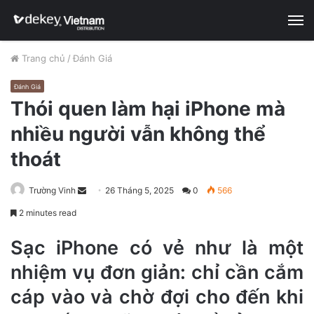
M
Trang chủ
/
Đánh Giá
Đánh Giá
Thói quen làm hại iPhone mà
nhiều người vẫn không thể
thoát
Trường Vinh
S
26 Tháng 5, 2025
0
566
e
2 minutes read
n
d
Sạc iPhone có vẻ như là một
a
nhiệm vụ đơn giản: chỉ cần cắm
n
cáp vào và chờ đợi cho đến khi
e
m