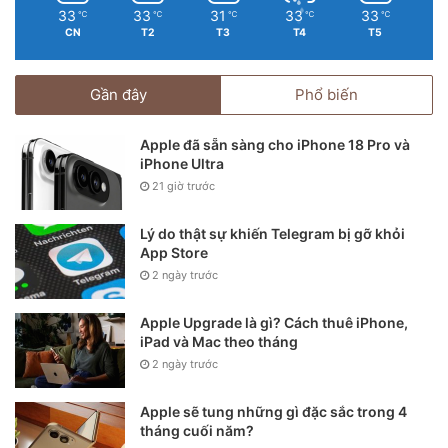
33
33
31
33
33
℃
℃
℃
℃
℃
CN
T2
T3
T4
T5
Gần đây
Phổ biến
Apple đã sẵn sàng cho iPhone 18 Pro và
iPhone Ultra
21 giờ trước
Lý do thật sự khiến Telegram bị gỡ khỏi
App Store
2 ngày trước
Apple Upgrade là gì? Cách thuê iPhone,
iPad và Mac theo tháng
2 ngày trước
Apple sẽ tung những gì đặc sắc trong 4
tháng cuối năm?