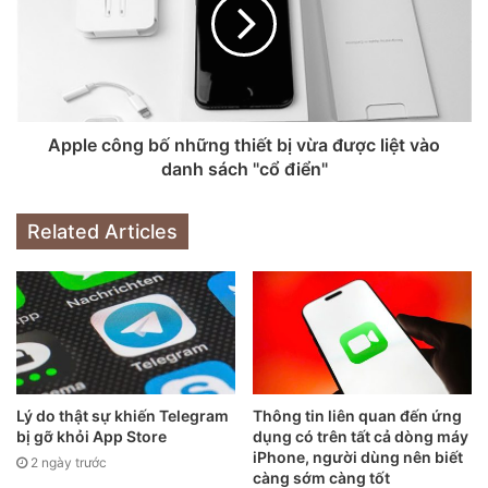
Apple công bố những thiết bị vừa được liệt vào
danh sách "cổ điển"
Hãy kích hoạt tính năng Sạc pin được tối ưu hóa trên
Related Articles
iPhone.
Apple khuyến cáo rằng pin hoạt động tốt nhất khi được duy
trì ở mức sạc từ 20% đến 80%. Để hỗ trợ người dùng, Apple
đã giới thiệu tính năng “Sạc pin được tối ưu hóa”, giúp trì
hoãn việc sạc 20% cuối cùng cho đến ngay trước khi người
dùng cần sử dụng thiết bị. Ví dụ, nếu người dùng thường
Lý do thật sự khiến Telegram
Thông tin liên quan đến ứng
bị gỡ khỏi App Store
dụng có trên tất cả dòng máy
thức dậy lúc 6:00 sáng, iPhone sẽ sạc đến 80% qua đêm và
iPhone, người dùng nên biết
2 ngày trước
chỉ đạt 100% ngay trước khi báo thức reo, từ đó giúp giảm
càng sớm càng tốt