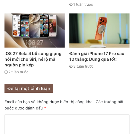
áp lực lên pin.
1 tuần trước
Tuy nhiên, vấn đề phát sinh khi người dùng vô hiệu hóa
tính năng này, dẫn đến thói quen cắm iPhone suốt đêm mà
không nhận ra rằng điều đó gây áp lực không cần thiết cho
pin. Kết quả là, tuổi thọ pin sẽ giảm đáng kể và tình trạng
pin cũng sẽ suy giảm nhanh chóng.
iOS 27 Beta 4 bổ sung giọng
Đánh giá iPhone 17 Pro sau
nói mới cho Siri, hé lộ mã
10 tháng: Dùng quá tốt!
nguồn pin kép
3 tuần trước
2 tuần trước
Để lại một bình luận
Email của bạn sẽ không được hiển thị công khai.
Các trường bắt
buộc được đánh dấu
*