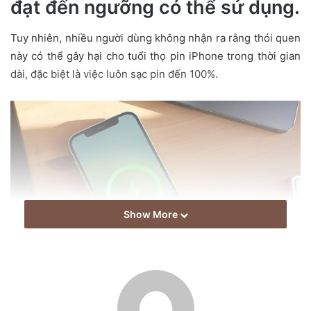
đạt đến ngưỡng có thể sử dụng.
a
i
Tuy nhiên, nhiều người dùng không nhận ra rằng thói quen
l
này có thể gây hại cho tuổi thọ pin iPhone trong thời gian
dài, đặc biệt là việc luôn sạc pin đến 100%.
Show More
Thói quen sạc đầy pin 100% nên dừng lại.