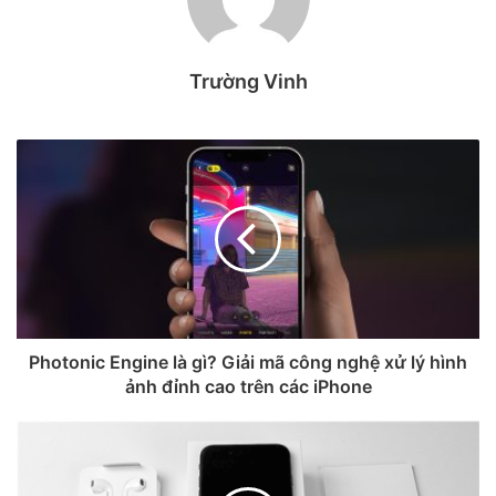
Theo Apple, việc duy trì pin ở mức dung lượng tối đa không
Trường Vinh
phải là điều tốt nhất cho sức khỏe của pin. Chính vì vậy
công ty đã triển khai các tính năng trong iOS nhằm hạn chế
việc sạc đầy pin để bảo vệ pin, đáng buồn nhiều người
dùng thường bỏ qua hoặc vô hiệu hóa chúng.
Giống như hầu hết các thiết bị điện tử hiện nay, pin iPhone
sử dụng công nghệ lithium-ion vốn có tuổi thọ được đo
bằng chu kỳ sạc và xả. Mỗi lần sạc từ 0% đến 100% được
coi là một chu kỳ hoàn chỉnh. Theo thời gian, số chu kỳ sử
dụng càng nhiều thì dung lượng tối đa của pin càng giảm.
Photonic Engine là gì? Giải mã công nghệ xử lý hình
ảnh đỉnh cao trên các iPhone