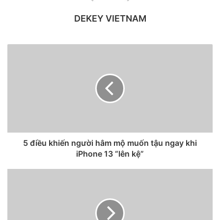
kỳ vùng phủ sóng di động nào và chỉ ở một số thị trường
nhất định. Apple hình dung sẽ triển khai một loạt vệ tinh
DEKEY VIETNAM
của riêng mình để truyền dữ liệu đến các thiết bị, nhưng kế
hoạch này cần phải chờ nhiều năm nữa”.
5 điều khiến người hâm mộ muốn tậu ngay khi
iPhone 13 “lên kệ”
Dòng iPhone 13 sẽ có khả năng kết nối với vệ tinh để nhắn
tin và gọi điện khi ở trong khu vực không có sóng di động?
Ông cũng cho biết, Apple không phải lúc nào cũng cung
cấp cho người dùng iPhone khả năng thực hiện cuộc gọi