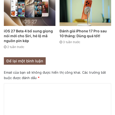
iOS 27 Beta 4 bổ sung giọng
Đánh giá iPhone 17 Pro sau
nói mới cho Siri, hé lộ mã
10 tháng: Dùng quá tốt!
nguồn pin kép
3 tuần trước
Ảnh concept iPhone 13.
2 tuần trước
Theo báo cáo của Bloomberg từ tuần trước, “Nhà Táo” đang
Để lại một bình luận
làm việc trên ít nhất hai cách tiếp cận: gửi tin nhắn khẩn
cấp ngắn và gửi tín hiệu khẩn cấp SOS cho các vụ tai nạn,
Email của bạn sẽ không được hiển thị công khai.
Các trường bắt
như tai nạn máy bay hoặc chìm tàu ở các khu vực xa xôi.
buộc được đánh dấu
*
Hãng này có thể tích hợp tính năng nhắn tin vệ tinh khẩn
cấp vào ứng dụng Tin nhắn – Message, cho phép người
dùng liên hệ với các dịch vụ khẩn cấp và bạn bè thân thiết
mà không cần bất kỳ tín hiệu di động nào. Bloomberg cho