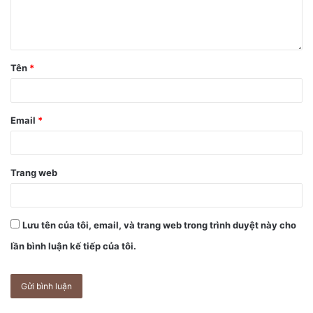
biết, các tin nhắn khẩn cấp sẽ xuất hiện dưới dạng bóng
màu xám, kết hợp với màu xanh iMessage truyền thống và
màu xanh lá cây của SMS. Khả năng thực hiện cuộc gọi
cũng có thể được hỗ trợ.
Tên
*
Kết nối với vệ tinh sẽ yêu cầu người dùng ở bên ngoài khu
vực phủ sóng. Và có thể mất đến một phút để nhận được tín
Email
*
hiệu.
Apple sẽ chính thức “trình làng” iPhone 13 tại một sự kiện
Trang web
vào tháng 9. Giới công nghệ đang tò mò chờ xem “ông
trùm” công nghệ này có cho các fan hâm mộ xem trước các
tính năng vệ tinh hay không.
Lưu tên của tôi, email, và trang web trong trình duyệt này cho
lần bình luận kế tiếp của tôi.