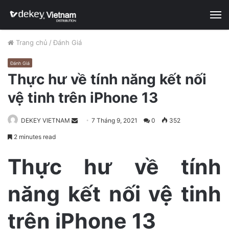
M
Trang chủ
/
Đánh Giá
Đánh Giá
Thực hư về tính năng kết nối
vệ tinh trên iPhone 13
DEKEY VIETNAM
S
7 Tháng 9, 2021
0
352
e
2 minutes read
n
d
Thực hư về tính
a
n
năng kết nối vệ tinh
e
m
trên iPhone 13
a