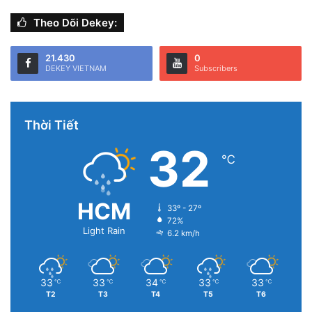
Theo Dõi Dekey:
21.430
0
DEKEY VIETNAM
Subscribers
Thời Tiết
32
℃
HCM
33º - 27º
72%
Light Rain
6.2 km/h
33
33
34
33
33
℃
℃
℃
℃
℃
T2
T3
T4
T5
T6