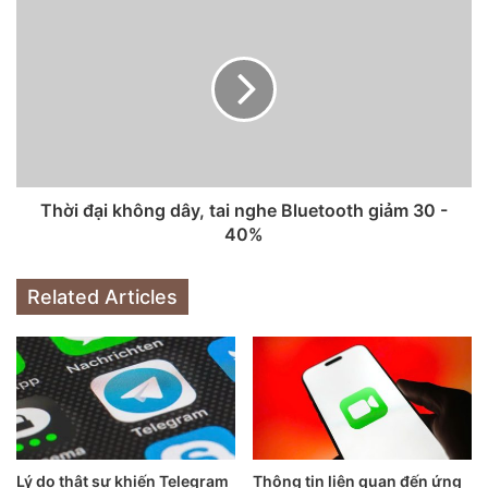
Được biết, Galaxy Note 10 Lite đã ra mắt vào hồi đầu năm
cùng với S10 Lite, máy được cài sẵn hệ điều hành Android
10 với giao diện One UI 2.0, sử dụng chip Exynos 9810 và
sở hữu cụm 3 camera sau 12 MP.
Tags
Color
Thời đại không dây, tai nghe Bluetooth giảm 30 -
40%
Related Articles
Lý do thật sự khiến Telegram
Thông tin liên quan đến ứng