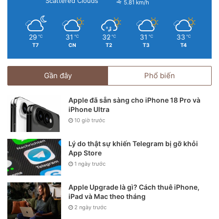
Scattered Clouds
5.81 km/h
29
31
32
31
33
℃
℃
℃
℃
℃
T7
CN
T2
T3
T4
Gần đây
Phổ biến
Apple đã sẵn sàng cho iPhone 18 Pro và
iPhone Ultra
10 giờ trước
Lý do thật sự khiến Telegram bị gỡ khỏi
App Store
1 ngày trước
Apple Upgrade là gì? Cách thuê iPhone,
iPad và Mac theo tháng
2 ngày trước