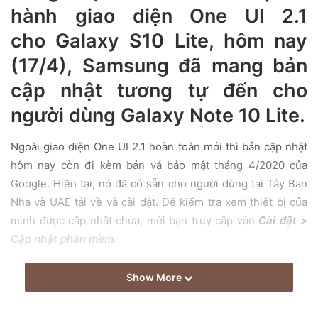
hành giao diện One UI 2.1
cho Galaxy S10 Lite, hôm nay
(17/4), Samsung đã mang bản
cập nhật tương tự đến cho
người dùng Galaxy Note 10 Lite.
Ngoài giao diện One UI 2.1 hoàn toàn mới thì bản cập nhật
hôm nay còn đi kèm bản vá bảo mật tháng 4/2020 của
Google. Hiện tại, nó đã có sẵn cho người dùng tại Tây Ban
Nha và UAE tải về và cài đặt. Để kiểm tra xem thiết bị của
mình được cập nhật chưa, mời bạn truy cập vào
Cài đặt >
Cập nhật phần mềm
.
Show More