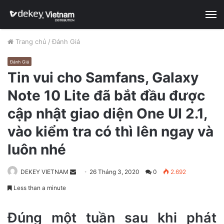
M
Trang chủ
/
Đánh Giá
Đánh Giá
Tin vui cho Samfans, Galaxy
Note 10 Lite đã bắt đầu được
cập nhật giao diện One UI 2.1,
vào kiểm tra có thì lên ngay và
luôn nhé
DEKEY VIETNAM
Send
26 Tháng 3, 2020
0
2.692
an
Less than a minute
email
Đúng một tuần sau khi phát