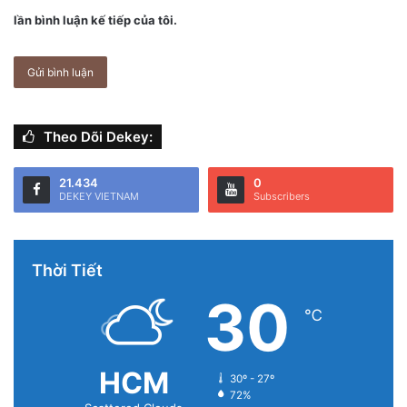
lần bình luận kế tiếp của tôi.
Theo Dõi Dekey:
21.434
0
DEKEY VIETNAM
Subscribers
Thời Tiết
30
℃
HCM
30º - 27º
72%