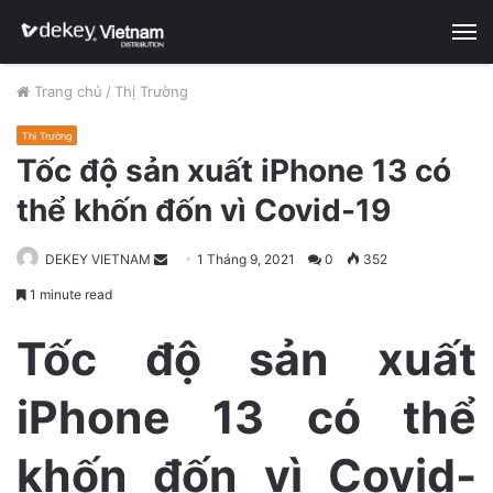
M
Trang chủ
/
Thị Trường
Thị Trường
Tốc độ sản xuất iPhone 13 có
thể khốn đốn vì Covid-19
DEKEY VIETNAM
S
1 Tháng 9, 2021
0
352
e
1 minute read
n
d
Tốc độ sản xuất
a
n
iPhone 13 có thể
e
m
khốn đốn vì Covid-
a