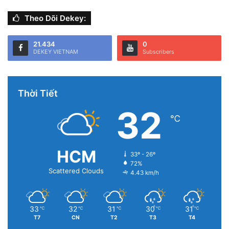
Theo Dõi Dekey:
21.434
0
DEKEY VIETNAM
Subscribers
Thời Tiết
32
℃
HCM
33º - 26º
72%
Scattered Clouds
4.43 km/h
33
32
31
30
31
℃
℃
℃
℃
℃
T7
CN
T2
T3
T4