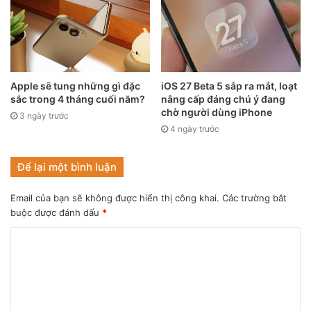
Apple sẽ tung những gì đặc
iOS 27 Beta 5 sắp ra mắt, loạt
sắc trong 4 tháng cuối năm?
nâng cấp đáng chú ý đang
chờ người dùng iPhone
3 ngày trước
4 ngày trước
Để lại một bình luận
Email của bạn sẽ không được hiển thị công khai.
Các trường bắt
Ảnh minh họa.
buộc được đánh dấu
*
Mặt khác, các vấn đề của Murata có thể trở nên trầm
trọng hơn do Phillippines đang chứng kiến số ca dương
tính với COVID-19 tăng đột biến. Tuy nhiên, người phát
ngôn công ty cho biết các nhà máy trong khu vực vẫn đang