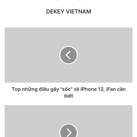
thế giới, đã đóng cửa một nhà máy vào tuần cuối cùng của
tháng 8 do bùng phát COVID-19. Công ty (chiếm tới 40%
DEKEY VIETNAM
nguồn cung cấp linh kiện toàn cầu) đã báo cáo 98 trường
hợp dương tính với COVID-19 tại nhà máy lớn nhất ở Fukui,
Nhật Bản.
Top những điều gây "sốc" về iPhone 13, iFan cần
biết
Ảnh concept iPhone 13 Pro.