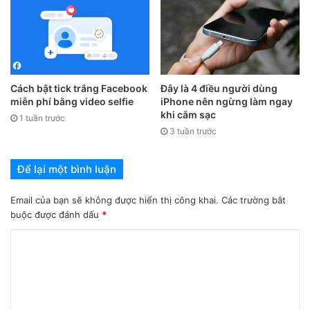
nén video trên iPhone
Cách nén video trên iPhone
không thể bỏ qua là
Clipchamp Utilities. Ứng dụng cung cấp bộ công cụ trực
tuyến trong đó có cả ghi hình và chuyển đổi video. Khi đó,
Cách bật tick trắng Facebook
Đây là 4 điều người dùng
công cụ tự động xác định định dạng video và mức độ nén
miễn phí bằng video selfie
iPhone nên ngừng làm ngay
của video để cân đối chất lượng hình ảnh đầu ra. Ngoài ra,
khi cắm sạc
1 tuần trước
công cụ này miễn phí nén hoặc chuyển đổi đồng loạt số
3 tuần trước
lượng video không giới hạn ở các kích thước khác nhau.
Để lại một bình luận
Email của bạn sẽ không được hiển thị công khai.
Các trường bắt
buộc được đánh dấu
*