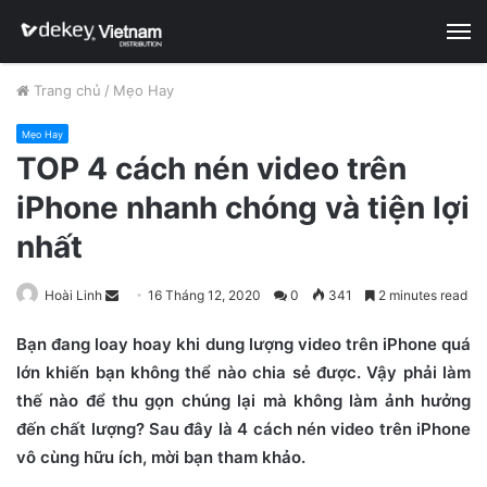
M
Trang chủ
/
Mẹo Hay
Mẹo Hay
TOP 4 cách nén video trên
iPhone nhanh chóng và tiện lợi
nhất
Hoài Linh
S
16 Tháng 12, 2020
0
341
2 minutes read
e
Bạn đang loay hoay khi dung lượng video trên iPhone quá
n
lớn khiến bạn không thể nào chia sẻ được. Vậy phải làm
d
thế nào để thu gọn chúng lại mà không làm ảnh hưởng
a
n
đến chất lượng? Sau đây là 4 cách nén video trên iPhone
e
vô cùng hữu ích, mời bạn tham khảo.
m