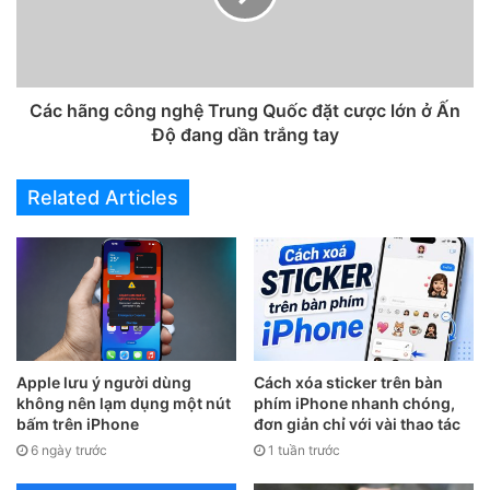
Các hãng công nghệ Trung Quốc đặt cược lớn ở Ấn
Độ đang dần trắng tay
Related Articles
Movavi Video Converter cũng là một gợi ý nén video trên
iPhone tuyệt vời
Công cụ Movavi Video Converter sẽ tự động cho ra video
Apple lưu ý người dùng
Cách xóa sticker trên bàn
với thông số cao nhất, nhưng vẫn để chế độ thiết lập theo ý
không nên lạm dụng một nút
phím iPhone nhanh chóng,
muốn của người dùng.
bấm trên iPhone
đơn giản chỉ với vài thao tác
6 ngày trước
1 tuần trước
3. Ứng dụng Clipchamp Utilities giúp