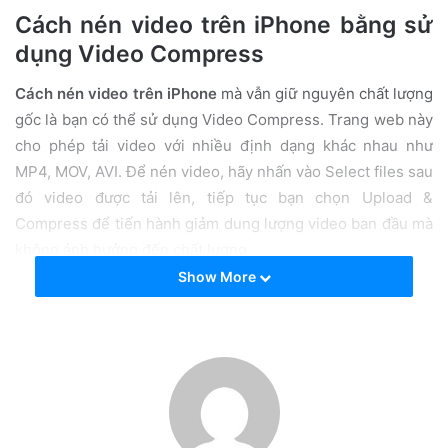
a
Cách nén video trên iPhone bằng sử
i
dụng Video Compress
l
Cách nén video trên iPhone
mà vẫn giữ nguyên chất lượng
gốc là bạn có thể sử dụng Video Compress. Trang web này
cho phép tải video với nhiều định dạng khác nhau như
MP4, MOV, AVI. Để nén video, hãy nhấn vào Select files sau
đó video được tải lên, tiếp tục bạn chọn Upload &
Compress để tiến hành giảm dung lượng video ban đầu mà
không ảnh hưởng đến chất lượng.
Show More