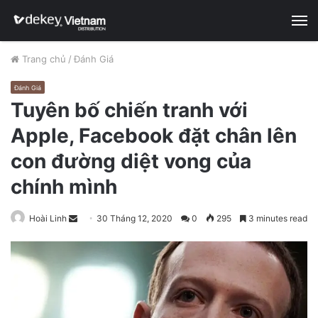
M
Trang chủ
/
Đánh Giá
Đánh Giá
Tuyên bố chiến tranh với
Apple, Facebook đặt chân lên
con đường diệt vong của
chính mình
Hoài Linh
S
30 Tháng 12, 2020
0
295
3 minutes read
e
n
d
a
n