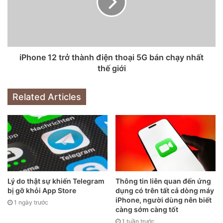
Cách Facebook phát triển nhanh chóng và phá vỡ mọi
thứ
“Đi nhanh và phá vỡ mọi thứ. Trừ khi bạn đang phá vỡ
iPhone 12 trở thành điện thoại 5G bán chạy nhất
những thứ xung quanh, nếu không tức là bạn chưa đi đủ
thế giới
nhanh”
, Mark Zuckerberg.
Related Articles
“Đi nhanh và phá vỡ mọi thứ” là phương châm của
Facebook trong nhiều năm. Phương châm này được đặt ra
cho các nhà quản lý và thiết kế tại Facebook, nhưng cũng
trở thành một phần trong ADN của công ty.
Đúng là Facebook đã phát triển rất nhanh chóng, và cũng
phá vỡ không ít thứ.
Lý do thật sự khiến Telegram
Thông tin liên quan đến ứng
bị gỡ khỏi App Store
dụng có trên tất cả dòng máy
iPhone, người dùng nên biết
1 ngày trước
càng sớm càng tốt
1 tuần trước