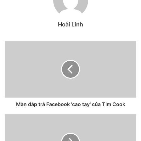
nghiệp nhỏ. Facebook còn đăng quảng cáo toàn trang trên
các tờ báo lớn như The Wall Street Journal , The New York
Hoài Linh
Times và The Washington Post, để chỉ trích Apple.
Màn đáp trả Facebook 'cao tay' của Tim Cook
Trong cuộc chiến này, Facebook trở nên hoàn toàn tuyệt
vọng. Nhưng cũng không có gì đáng ngạc nhiên, đó là đỉnh
điểm của một loạt các sự kiện bắt đầu từ nhiều năm trước.