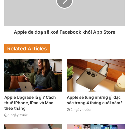
lượng pin.
Pin iPhone 13 cực “trâu” ?
Apple đe doạ sẽ xoá Facebook khỏi App Store
Lời khen của Apple dành cho gia đình iPhone 13 là chúng
có thời lượng pin tăng từ 1,5 – 2,5 giờ so với người tiền
Related Articles
nhiệm tương ứng. Điều này đã được dự đoán trước nhưng
vẫn khiến iFan phấn khích bởi tuổi thọ pin luôn là vấn đề
đáng cảnh báo trên iPhone.
Apple Upgrade là gì? Cách
Apple sẽ tung những gì đặc
thuê iPhone, iPad và Mac
sắc trong 4 tháng cuối năm?
theo tháng
2 ngày trước
1 ngày trước
iPhone 13 Mini có pin dài hơn iPhone 12 Pro Max?