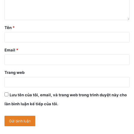
Bằng các phép đo của chính Apple, iPhone 13 mini thực sự
“đánh bại” iPhone 12 Pro Max về thời lượng pin! Điều này
không thể tin được và cũng thực sự gây tò mò. Có thể, “Táo
Tên
*
Khuyết” đã làm điều gì đó đặc biệt bên trong chip A15 với
bộ giải mã video mới của mình để mang tới thời lượng pin
lâu hơn khi phát trực tuyến video.
Email
*
Trang web
Lưu tên của tôi, email, và trang web trong trình duyệt này cho
lần bình luận kế tiếp của tôi.