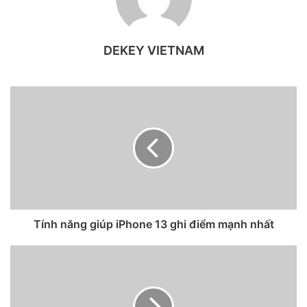
DEKEY VIETNAM
Dòng iPhone 13 năm nay có thời lượng pin dài hơn thế hệ
Tính năng giúp iPhone 13 ghi điểm mạnh nhất
tiền nhiệm.
Năm nay, nhiều fan hâm mộ đã phát hiện ra công ty không
còn nhấn mạnh về sức mạnh hiệu năng của chip A15 trên
dòng iPhone 13 mới. Tâm điểm của sự chú ý là về thời