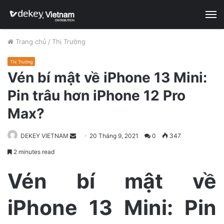
M
Trang chủ
/
Thị Trường
Thị Trường
Vén bí mật về iPhone 13 Mini:
Pin trâu hơn iPhone 12 Pro
Max?
DEKEY VIETNAM
S
20 Tháng 9, 2021
0
347
e
2 minutes read
n
d
Vén bí mật về
a
n
iPhone 13 Mini: Pin
e
m