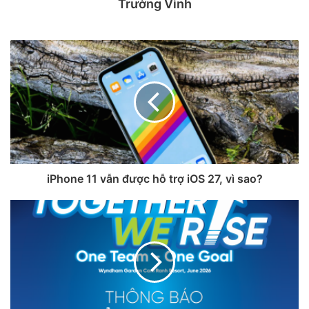
Trường Vinh
Trong cuộc phỏng vấn với Wall Street Journal, Tim Cook
cho biết Apple không còn khả năng gánh chịu chi phí tăng
cao của chip nhớ, và việc tăng giá sản phẩm là “không thể
tránh khỏi”. Mặc dù ông không công bố thời điểm cụ thể
hay mức tăng dự kiến, nhưng nhiều nguồn tin cho rằng
Apple có thể thực hiện tăng giá trong tháng này. Nguyên
nhân chính là do tình trạng thiếu hụt bộ nhớ và linh kiện,
khi nhu cầu từ các doanh nghiệp AI toàn cầu đang gia tăng
khiến các nhà sản xuất chip tập trung vào thị trường máy
iPhone 11 vẫn được hỗ trợ iOS 27, vì sao?
chủ thay vì người tiêu dùng.
Được biết, thị trường điện tử tiêu dùng, bao gồm laptop và
máy chơi game, đã chứng kiến nhiều hãng tăng giá sản
phẩm trong thời gian qua. Apple cũng không thể duy trì
mức giá ổn định mãi. Sự bất ổn này diễn ra trong bối cảnh
các chính sách thuế quan và xung đột quốc tế đã ảnh