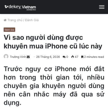
M
Trang chủ
/
Đánh Giá
Đánh Giá
Vì sao người dùng được
khuyên mua iPhone cũ lúc này
Trường Vinh
S
26 Tháng 6, 2026
0
47
2 minutes read
e
Trước nguy cơ iPhone mới đắt
n
d
hơn trong thời gian tới, nhiều
a
chuyên gia khuyên người dùng
n
e
nên cân nhắc máy đã qua sử
m
dụng.
a