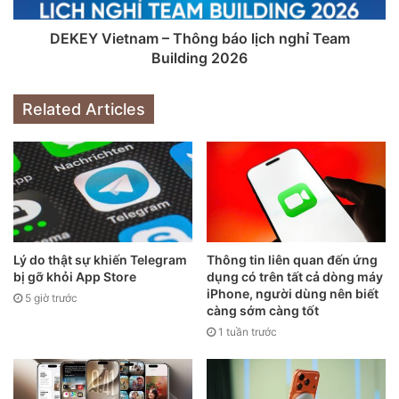
hưởng đến nguồn cung linh kiện.
DEKEY Vietnam – Thông báo lịch nghỉ Team
Như là một phần trong động thái ứng phó với tình hình này,
Building 2026
Apple đã thông báo rằng iOS 27 sẽ được tối ưu hóa để cải
thiện hiệu suất cho cả những chiếc iPhone cũ, như iPhone
Related Articles
11. Theo dữ liệu từ Apple, việc tinh chỉnh này giúp tăng tốc
độ khởi động ứng dụng lên 30% và giảm thời gian tải ảnh
trong thư viện lên đến 70%.
Lý do thật sự khiến Telegram
Thông tin liên quan đến ứng
bị gỡ khỏi App Store
dụng có trên tất cả dòng máy
iPhone, người dùng nên biết
5 giờ trước
càng sớm càng tốt
1 tuần trước