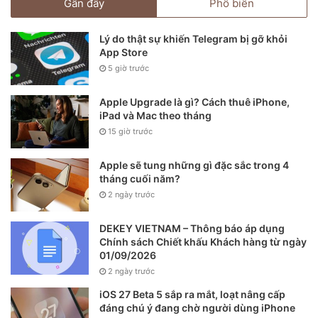
Gần đây
Phổ biến
Với những thông tin trên, việc mua iPhone cũ lúc này có
thể là một lựa chọn hợp lý cho những ai muốn tiết kiệm chi
Lý do thật sự khiến Telegram bị gỡ khỏi
App Store
phí mà vẫn sở hữu một thiết bị công nghệ chất lượng.
5 giờ trước
Apple Upgrade là gì? Cách thuê iPhone,
iPad và Mac theo tháng
15 giờ trước
Apple sẽ tung những gì đặc sắc trong 4
tháng cuối năm?
2 ngày trước
DEKEY VIETNAM – Thông báo áp dụng
Chính sách Chiết khấu Khách hàng từ ngày
01/09/2026
2 ngày trước
iOS 27 Beta 5 sắp ra mắt, loạt nâng cấp
đáng chú ý đang chờ người dùng iPhone