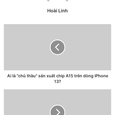
Theo thống kê mới nhất, chiếc iPhone 12 5G tiêu chuẩn
Hoài Linh
của Apple là smartphone bán ra nhiều nhất thế giới trong
quý đầu tiên của năm 2021 và chiếm 5% tổng lượng xuất
xưởng toàn cầu trong thời gian này. Tiếp theo là
chiếc iPhone 12 Pro Max cao cấp nhất, chiếm 4% thị phần.
Ai là "chủ thầu" sản xuất chip A15 trên dòng iPhone
13?