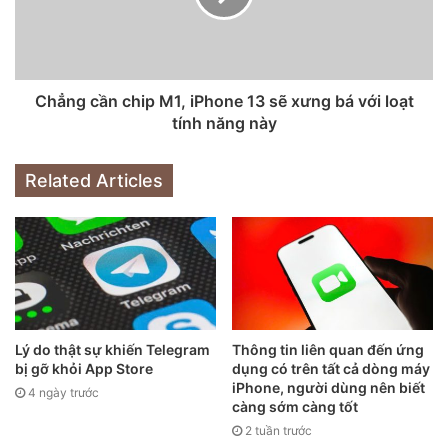
iPhone 12.
Chiếc iPhone 12 Pro là điện thoại “bán chạy” thứ ba thế
giới và chiếm 3% thị phần. Đáng tiếc, iPhone 12 mini không
Chẳng cần chip M1, iPhone 13 sẽ xưng bá với loạt
nằm trong top 4, hoạt động kém hiệu quả đến mức thậm
tính năng này
chí không lọt vào top 10. Vị trí thứ 4 thuộc về iPhone 11 cũ
hơn (và rẻ hơn). Điện thoại đã chiếm hơn 2% tổng lượng
Related Articles
xuất xưởng toàn cầu.
Counterpoint Research cho hay, thành công của Apple là
do nhu cầu mạnh mẽ đối với điện thoại 5G và việc mua
smartphone bị trì hoãn từ năm 2020, kết quả trực tiếp của
đại dịch toàn cầu.
Lý do thật sự khiến Telegram
Thông tin liên quan đến ứng
bị gỡ khỏi App Store
dụng có trên tất cả dòng máy
iPhone, người dùng nên biết
4 ngày trước
càng sớm càng tốt
2 tuần trước