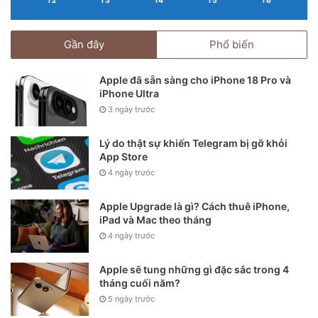
T2
T3
T4
T5
T6
2% doanh thu và Galaxy S21 + chỉ chiếm 1%, nâng tổng
doanh thu của dòng Galaxy S21 lên 6% trong quý 1/ 2021.
Gần đây
Phổ biến
Apple đã sẵn sàng cho iPhone 18 Pro và
iPhone Ultra
3 ngày trước
Lý do thật sự khiến Telegram bị gỡ khỏi
App Store
4 ngày trước
Apple Upgrade là gì? Cách thuê iPhone,
iPad và Mac theo tháng
4 ngày trước
iPhone 12 Pro.
Apple sẽ tung những gì đặc sắc trong 4
tháng cuối năm?
Mate 40 Pro của Huawei chiếm vị trí còn lại trong top 10
5 ngày trước
với 2% thị phần. So sánh với tình hình thực tại, con số này