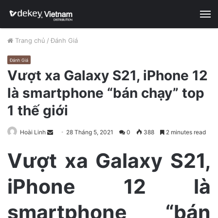
M
Trang chủ
/
Đánh Giá
Đánh Giá
Vượt xa Galaxy S21, iPhone 12
là smartphone “bán chạy” top
1 thế giới
Hoài Linh
S
28 Tháng 5, 2021
0
388
2 minutes read
e
Vượt xa Galaxy S21,
n
d
iPhone 12 là
a
n
e
smartphone “bán
m