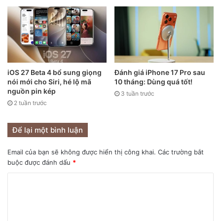
iOS 27 Beta 4 bổ sung giọng
Đánh giá iPhone 17 Pro sau
nói mới cho Siri, hé lộ mã
10 tháng: Dùng quá tốt!
nguồn pin kép
3 tuần trước
2 tuần trước
Bộ ba Galaxy S21+, Galaxy S21 Ultra và Galaxy S21.
Để lại một bình luận
Các vị trí còn lại trong danh sách top 10 lần lượt thuộc về
Email của bạn sẽ không được hiển thị công khai.
Các trường bắt
Xiaomi và Samsung, đa số là những smartphone tầm trung
buộc được đánh dấu
*
và giá rẻ. Các vị trí thứ 5, thứ 6 và thứ 8 lần lượt thuộc về
Xiaomi với Redmi 9A, Redmi 9 và Redmi Note 9. Redmi 9A
bán cực tốt ở Trung Quốc và Ấn Độ trong khi Redmi 9 lại
thành công ở các thị trường Đông Nam Á.