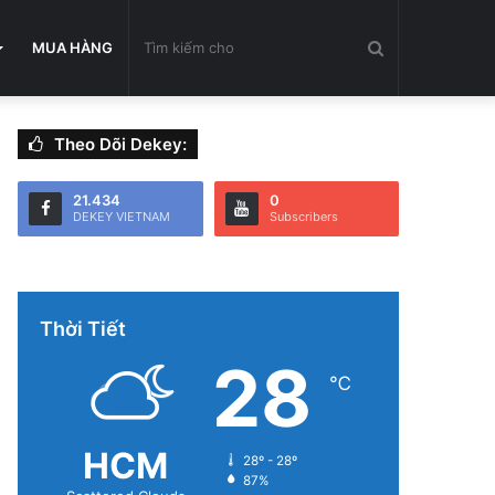
Tìm
MUA HÀNG
Theo Dõi Dekey:
kiếm
21.434
0
DEKEY VIETNAM
Subscribers
cho
Thời Tiết
28
℃
HCM
28º - 28º
87%