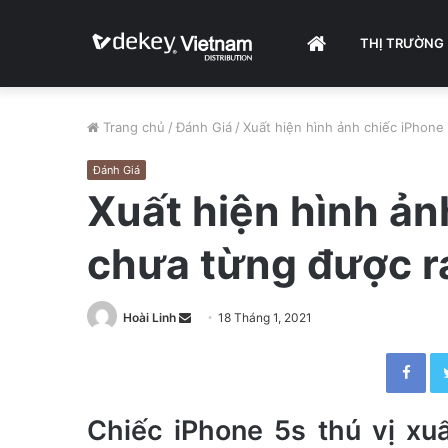
HOME
THỊ TRƯỜNG
Trang chủ
/
Đánh Giá
/
Xuất hiện hình ảnh chiếc iPhone
Đánh Giá
Xuất hiện hình ản
chưa từng được r
Hoài Linh
S
18 Tháng 1, 2021
e
Facebook
n
d
a
Chiếc iPhone 5s thú vị xuấ
n