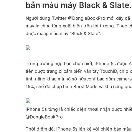
bản màu máy Black & Slate.
e
m
Người dùng Twitter @DongleBookPro mới đây đã c
a
máy lạ chưa từng xuất hiện trên thị trường. Theo
i
l
được mang màu máy “Black & Slate”.
Trong trường hợp bạn chưa biết, iPhone 5s được Ap
tiên được trang bị cảm biến vân tay TouchID, chip x
tính năng khác mà nó sở hữuconf bao gồm camera 
15%, chế độ chụp hình Burst Mode và khả năng quay
iPhone 5s từng là chiếc điện thoại nhận được nhiề
@DongleBookPro
Thời điểm đó, iPhone 5s lên kệ với phiên bản màu