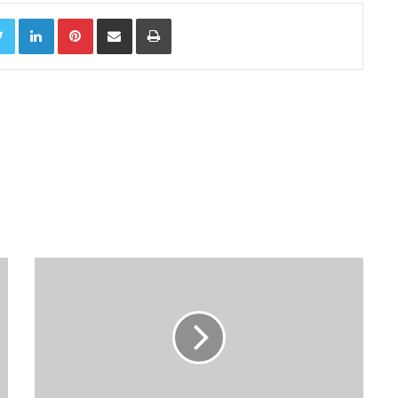
Twitter
LinkedIn
Pinterest
Chia sẻ qua email
In