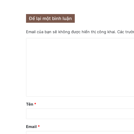
Để lại một bình luận
Email của bạn sẽ không được hiển thị công khai.
Các trườ
Tên
*
Email
*