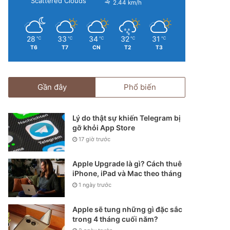
Scattered Clouds
2.44 km/h
28
33
34
32
31
℃
℃
℃
℃
℃
T6
T7
CN
T2
T3
Gần đây
Phổ biến
Lý do thật sự khiến Telegram bị
gỡ khỏi App Store
17 giờ trước
Apple Upgrade là gì? Cách thuê
iPhone, iPad và Mac theo tháng
1 ngày trước
Apple sẽ tung những gì đặc sắc
trong 4 tháng cuối năm?