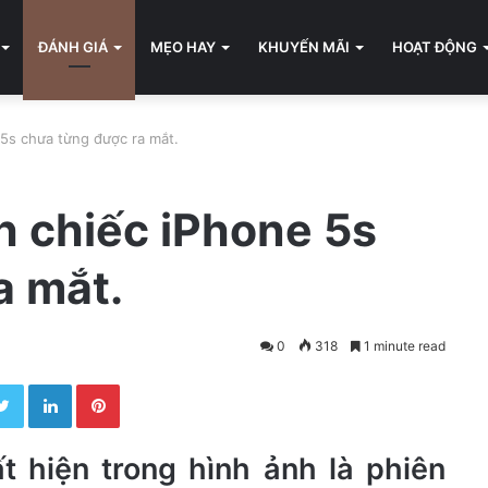
ĐÁNH GIÁ
MẸO HAY
KHUYẾN MÃI
HOẠT ĐỘNG
 5s chưa từng được ra mắt.
h chiếc iPhone 5s
a mắt.
0
318
1 minute read
Twitter
LinkedIn
Pinterest
t hiện trong hình ảnh là phiên