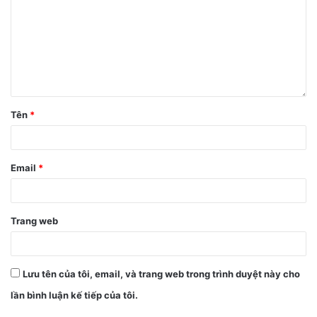
3. Ứng dụng YouTube Red
Ứng dụng YouTube Red là ứng dụng được cung cấp bởi
YouTube, giúp người dùng thoải mái nghe nhạc mà không
bị quảng cáo làm phiền. Để tải ứng dụng YouTube Red thì
hãy truy cập vào đường link bên dưới:
Tên
*
Link tải ứng dụng YouTube Red
Email
*
Trang web
Lưu tên của tôi, email, và trang web trong trình duyệt này cho
lần bình luận kế tiếp của tôi.