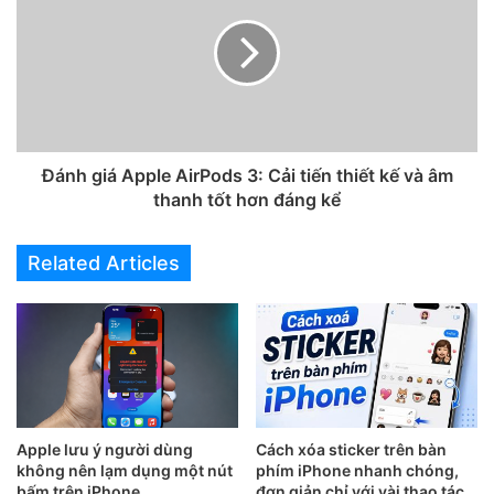
Đánh giá Apple AirPods 3: Cải tiến thiết kế và âm
thanh tốt hơn đáng kể
Related Articles
2. Ứng dụng Vanced Tube
Vanced là một bản mode của ứng dụng, ứng dụng này giúp
người dùng có thể nghe nhạc trên YouTube chặn quảng
cáo, nghe nhạc trên ứng dụng mà không cần mở màn hình,
tải video,…
Apple lưu ý người dùng
Cách xóa sticker trên bàn
Link tải ứng dụng Vanced Tube cho Android
không nên lạm dụng một nút
phím iPhone nhanh chóng,
bấm trên iPhone
đơn giản chỉ với vài thao tác