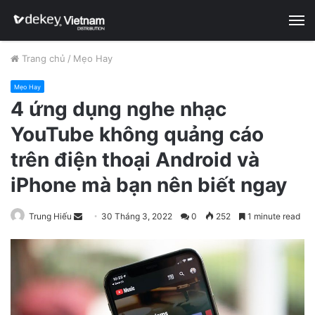
M
Trang chủ
/
Mẹo Hay
Mẹo Hay
4 ứng dụng nghe nhạc
YouTube không quảng cáo
trên điện thoại Android và
iPhone mà bạn nên biết ngay
Trung Hiếu
S
30 Tháng 3, 2022
0
252
1 minute read
e
n
d
a
n