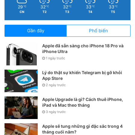
29
32
32
33
33
℃
℃
℃
℃
℃
CN
T2
T3
T4
T5
Gần đây
Phổ biến
Apple đã sẵn sàng cho iPhone 18 Pro và
iPhone Ultra
1 ngày trước
Lý do thật sự khiến Telegram bị gỡ khỏi
App Store
2 ngày trước
Apple Upgrade là gì? Cách thuê iPhone,
iPad và Mac theo tháng
3 ngày trước
Trên đây là các ứng dụng nghe nhạc YouTube không còn
Apple sẽ tung những gì đặc sắc trong 4
quảng cáo, hy vọng sẽ giúp ích được bạn.
tháng cuối năm?