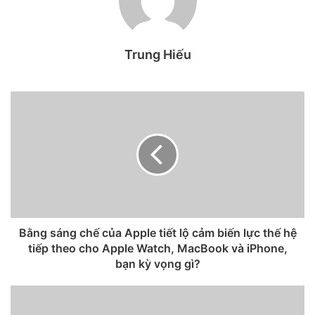
1. Ứng dụng Pure Tuber
Pure Tuber là một ứng dụng nghe nhạc trên YouTube chặn
Trung Hiếu
quảng cáo, hỗ trợ người dùng có thể thoải mái nghe nhạc
mà không phải lo quảng cáo. Tải ngay ứng dụng Pure
Tuber theo đường link dưới đây:
Link tải ứng dụng Pure Tuber cho Android
Link tải ứng dụng Pure Tuber cho iOS
Bằng sáng chế của Apple tiết lộ cảm biến lực thế hệ
tiếp theo cho Apple Watch, MacBook và iPhone,
bạn kỳ vọng gì?