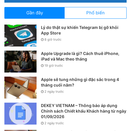
Gần đây
Phổ biến
Lý do thật sự khiến Telegram bị gỡ khỏi
App Store
8 giờ trước
Apple Upgrade là gì? Cách thuê iPhone,
iPad và Mac theo tháng
19 giờ trước
Tại đây sẽ hiện mục
Nhận lời mời kết bạn từ các
Apple sẽ tung những gì đặc sắc trong 4
nguồn
>
Gạt tắt tất cả nguồn
đi thế là xong.
tháng cuối năm?
2 ngày trước
DEKEY VIETNAM – Thông báo áp dụng
Chính sách Chiết khấu Khách hàng từ ngày
01/09/2026
2 ngày trước