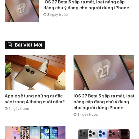
iOS 27 Beta 5 sắp ra mắt, loạt nâng cấp
đáng chú ý đang chờ người dùng iPhone
3 ngày trước
Bài Viết Mới
Apple sẽ tung những gì đặc
iOS 27 Beta 5 sắp ra mắt, loạt
4. Thoát kiếp FA nhờ tính năng kết
sắc trong 4 tháng cuối năm?
nâng cấp đáng chú ý đang
đôi của Zalo
chờ người dùng iPhone
2 ngày trước
3 ngày trước
Ai cũng mong tình yêu phải không? Không tình yêu làm sao
mà sống? Thế nên Zalo đã phát hành một tính năng cực kỳ
thú vị dành riêng cho những người Ế đó là kết đôi. Bạn chỉ