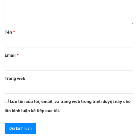
Tên
*
Email
*
Trang web
Lưu tên của tôi, email, và trang web trong trình duyệt này cho
lần bình luận kế tiếp của tôi.
3. Chặn người khác gửi lời mời kết
bạn kể cả khi người đó có số điện
thoại zalo của mình