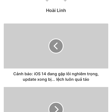
1. Tắt tính năng tự động cập nhật
Hoài Linh
danh bạ trên Zalo
Để bạn không bỏ sót bất cứ bạn bè nào Zalo đã cập nhật
tính năng tự động cập nhật danh bạ trên ứng dụng này.
Tính năng này hoạt động như một cách nhắc nhở, mỗi khi
bạn lưu một số điện thoại mới vào danh bạ Zalo sẽ hiển thị
gợi ý rằng bạn có muốn thêm người này làm bạn hay không.
Tuy nhiên, một số người dùng vẫn thường xuyên than
phiền về tính năng này bởi không phải bất kỳ số điện thoại
của ai lưu vào danh bạ điều muốn kết bạn trên Zalo. Để tắt
Cảnh báo: iOS 14 đang gặp lỗi nghiêm trọng,
tính năng này bạn chỉ cần làm thao tác đơn giản sau.
update xong bị... lệch luôn quả táo
Mở
ứng dụng Zalo
lên > Chọn mục
Cài đặt
của ứng dụng
để tiến hành thiết lập. Tiếp đến bạn chọn phần
Danh
bạ
>
Tắt phần Tự động cập nhật danh bạ
đi thế là xong.