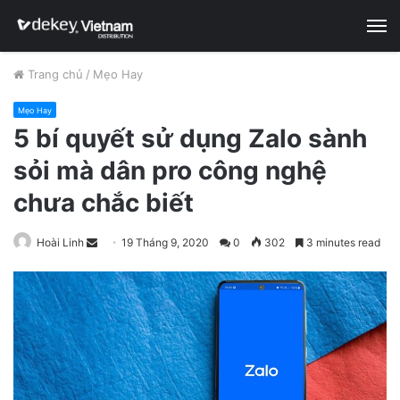
M
Trang chủ
/
Mẹo Hay
Mẹo Hay
5 bí quyết sử dụng Zalo sành
sỏi mà dân pro công nghệ
chưa chắc biết
Hoài Linh
S
19 Tháng 9, 2020
0
302
3 minutes read
e
n
d
a
n
e
m