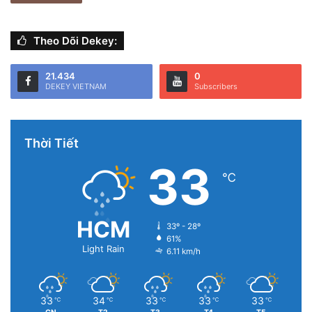
“iPhone 11 lên iOS 14 pin hao dã man luôn.”
Theo Dõi Dekey:
“11 lên hệ điều hành mới bị nóng máy, hao pin.”
21.434
0
DEKEY VIETNAM
Subscribers
Thời Tiết
33
℃
HCM
33º - 28º
61%
Light Rain
6.11 km/h
33
34
33
33
33
℃
℃
℃
℃
℃