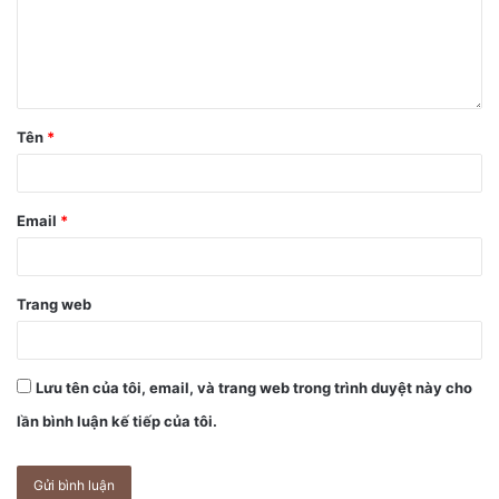
Ảnh report chân thật nhất về bản cập nhật iOS 14 đang cực
viral trên mạng xã hội (Ảnh: Page Trùm Trà Đá)
Ngay dưới bài đăng cảnh báo, đã có rất nhiều người dùng
Tên
*
iPhone 11 đã nâng cấp lên iOS 14 cũng vào đồng ý với vấn
đề trên:
Email
*
“Thấy nhiều người dùng iPhone 11 kêu nóng máy, pin tụt
nhanh quá!”
Trang web
“Mình không thấy máy bị nóng lên, nhưng messenger gặp
lỗi không thay được nền chữ chủ đề.”
Lưu tên của tôi, email, và trang web trong trình duyệt này cho
“Máy mình nóng ran, 1 phút pin tụt tới mấy %.”
lần bình luận kế tiếp của tôi.
“Chắc gặp vấn đề gì rồi, chứ không sao Apple lại khóa sign.
Mình đang chờ fix lỗi chứ ngại dữ liệu quá.”