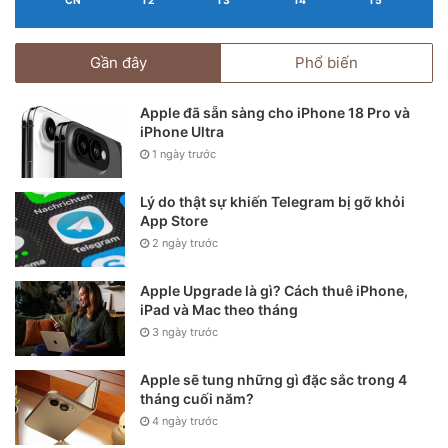
CN
T2
T3
T4
T5
Gần đây
Phổ biến
Apple đã sẵn sàng cho iPhone 18 Pro và
iPhone Ultra
1 ngày trước
Hiện tại, iPhone 11 vẫn đang bị khoá cập nhật bản iOS14 và
Apple cũng chưa lên tiếng xác nhân về vấn đề nay. Bên
Lý do thật sự khiến Telegram bị gỡ khỏi
cạnh đó, theo những thông tin từ người dùng thì iPhone 11
App Store
là dòng máy duy nhất bị khóa sign vào iOS14 còn các máy
2 ngày trước
dòng máy khác vẫn đang được nâng cấp bình thường.
Apple Upgrade là gì? Cách thuê iPhone,
iPad và Mac theo tháng
3 ngày trước
Apple sẽ tung những gì đặc sắc trong 4
tháng cuối năm?
4 ngày trước