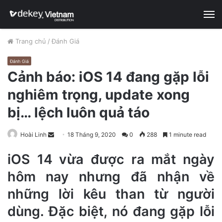
M
Trang chủ
/
Đánh Giá
Đánh Giá
Cảnh báo: iOS 14 đang gặp lỗi
nghiêm trọng, update xong
bị… lệch luôn quả táo
Hoài Linh
S
18 Tháng 9, 2020
0
288
1 minute read
e
iOS 14 vừa được ra mắt ngày
n
d
hôm nay nhưng đã nhận về
a
những lời kêu than từ người
n
e
dùng. Đặc biệt, nó đang gặp lỗi
m