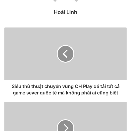
Hoài Linh
Cụ thể, sau khi nâng cấp lên iOS 14 thì người dùng iPhone
11 nhận thấy thiết bị của mình liên tục gặp lỗi giật, lag, các
Siêu thủ thuật chuyển vùng CH Play để tải tất cả
ứng dụng không được tối ưu và thậm chí % pin tụt theo
game sever quốc tế mà không phải ai cũng biết
từng phút. Đến tầm đầu giờ chiều thì người dùng nhận ra
các iPhone 11 bỗng dưng không còn được hỗ trợ lên iOS 14
nữa.
Check trên trang web download thì iOS 14 đã không còn