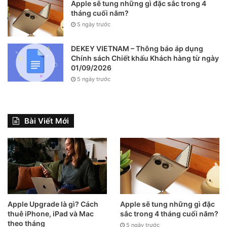
Apple sẽ tung những gì đặc sắc trong 4
tháng cuối năm?
5 ngày trước
DEKEY VIETNAM – Thông báo áp dụng
Chính sách Chiết khấu Khách hàng từ ngày
01/09/2026
5 ngày trước
iPad Air 5 được trang bị camera đơn 12 MP phía sau và
Bài Viết Mới
trước. Nguồn: TT Technology.
Ngoài hiệu năng mạnh mẽ thì iPad Air 5 còn được trang bị
công nghệ 5G hiện đại giúp bạn lướt web, xem phim nhanh
hơn hơn rất nhiều. Về camera thì iPad Air 5 được trang bị
camera đơn phía sau và camera trước góc siêu rộng độ
phân giải 12 MP vừa đủ sắc nét cho các bạn lưu giữ những
Apple Upgrade là gì? Cách
Apple sẽ tung những gì đặc
khoảnh khắc đẹp trong cuộc sống và dùng để học online
thuê iPhone, iPad và Mac
sắc trong 4 tháng cuối năm?
theo tháng
thoải mái trong mùa dịch này.
5 ngày trước