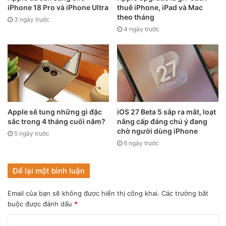
iPhone 18 Pro và iPhone Ultra
thuê iPhone, iPad và Mac
theo tháng
3 ngày trước
4 ngày trước
iPad Air 5 có màn hình lớn 10.9 inch và dùng tấm nền OLED
(ảnh minh họa: iPad Air 4). Nguồn: TT Technology.
Apple sẽ tung những gì đặc
iOS 27 Beta 5 sắp ra mắt, loạt
sắc trong 4 tháng cuối năm?
nâng cấp đáng chú ý đang
Theo mình, kích thước màn hình 10.9 inch là vừa vặn,
chờ người dùng iPhone
5 ngày trước
không quá to mà cũng không quá nhỏ. Máy có kích thước
6 ngày trước
màn hình tương đồng với iPad Air 4 nhưng công nghệ màn
hình thì sẽ được Apple nâng cấp lên màn hình OLED. Việc
Để lại một bình luận
chuyển sang màn hình OLED giúp mang lại độ tương phản,
màu sắc tốt hơn cùng góc nhìn rộng và màu đen sâu hơn
Email của bạn sẽ không được hiển thị công khai.
Các trường bắt
so với những dòng máy dùng màn hình IPS LCD.
buộc được đánh dấu
*