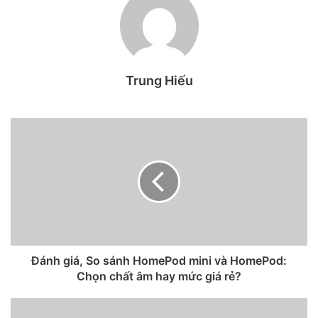
để tìm câu trả lời nha!
iPad Air 5 với màn hình lớn và thiết kế
vuông vắn như thế hệ tiền nhiệm
Trung Hiếu
Theo như thông tin đồn đoán từ TechRadar thì Apple vẫn
sẽ giữ nguyên thiết kế của thế hệ trước trên iPad Air 5 bởi
vì đây hiện là thiết kế mới nhất mà Apple trang bị trên các
dòng iPad của họ. Máy vẫn sẽ có phong cách thiết kế
vuông vức đầy nam tính với mặt sau của được làm bằng hợp
kim nhôm nguyên khối.
Đánh giá, So sánh HomePod mini và HomePod:
Chọn chất âm hay mức giá rẻ?