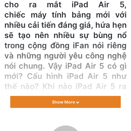
cho ra mắt iPad Air 5,
n
e
chiếc máy tính bảng mới với
m
nhiều cải tiến đáng giá, hứa hẹn
a
sẽ tạo nên nhiều sự bùng nổ
i
l
trong cộng đồng iFan nói riêng
và những người yêu công nghệ
nói chung. Vậy iPad Air 5 có gì
mới? Cấu hình iPad Air 5 như
thế nào? Khi nào iPad Air 5 ra
mắt? iPad Air 5 giá bao nhiêu?
Show More
Mời các bạn cùng mình điểm
qua những ấn tượng đầu tiên
iPad Air 5 trước khi máy ra mắt