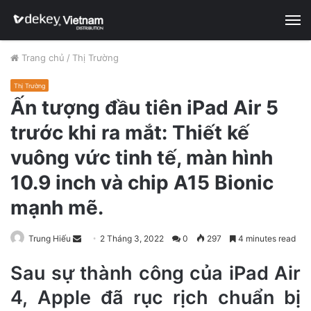
M
Trang chủ
/
Thị Trường
Thị Trường
Ấn tượng đầu tiên iPad Air 5
trước khi ra mắt: Thiết kế
vuông vức tinh tế, màn hình
10.9 inch và chip A15 Bionic
mạnh mẽ.
Trung Hiếu
S
2 Tháng 3, 2022
0
297
4 minutes read
e
Sau sự thành công của iPad Air
n
d
4, Apple đã rục rịch chuẩn bị
a